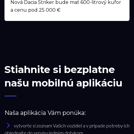
Nová Dacia Striker bude mať 600-litrový kufor
a cenu pod 25 000 €
Stiahnite si bezplatne
našu mobilnú aplikáciu
Naša aplikácia Vám ponúka:
vytvorte si zoznam Vašich vozidiel a v prípade potreby ich
objednajte do servisu jedným dotykom