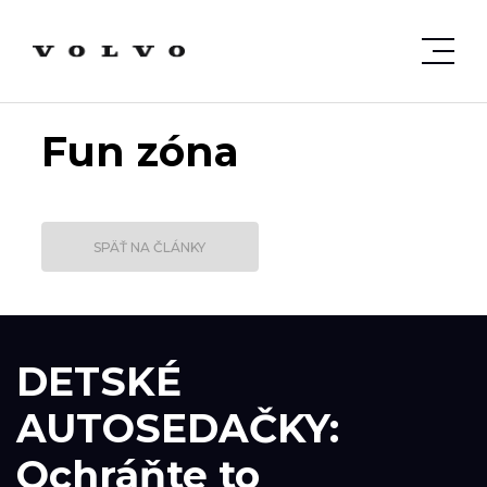
Fun zóna
SPÄŤ NA ČLÁNKY
DETSKÉ
AUTOSEDAČKY:
Ochráňte to