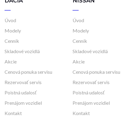
DACIA
NISSAN
Úvod
Úvod
Modely
Modely
Cenník
Cenník
Skladové vozidlá
Skladové vozidlá
Akcie
Akcie
Cenová ponuka servisu
Cenová ponuka servisu
Rezervovať servis
Rezervovať servis
Poistná udalosť
Poistná udalosť
Prenájom vozidiel
Prenájom vozidiel
Kontakt
Kontakt