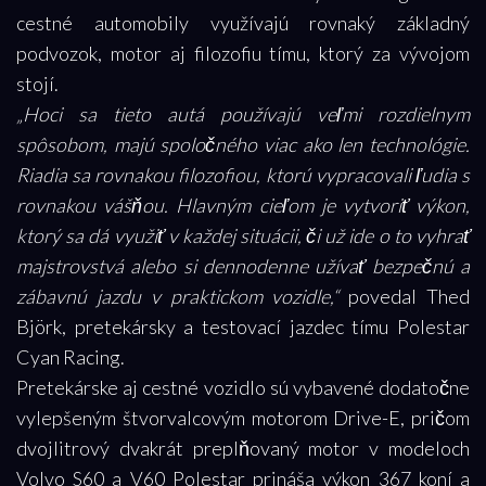
cestné automobily využívajú rovnaký základný
podvozok, motor aj filozofiu tímu, ktorý za vývojom
stojí.
„Hoci sa tieto autá používajú veľmi rozdielnym
spôsobom, majú spoločného viac ako len technológie.
Riadia sa rovnakou filozofiou, ktorú vypracovali ľudia s
rovnakou vášňou. Hlavným cieľom je vytvoriť výkon,
ktorý sa dá využiť v každej situácii, či už ide o to vyhrať
majstrovstvá alebo si dennodenne užívať bezpečnú a
zábavnú jazdu v praktickom vozidle,“
povedal Thed
Björk, pretekársky a testovací jazdec tímu Polestar
Cyan Racing.
Pretekárske aj cestné vozidlo sú vybavené dodatočne
vylepšeným štvorvalcovým motorom Drive-E, pričom
dvojlitrový dvakrát preplňovaný motor v modeloch
Volvo S60 a V60 Polestar prináša výkon 367 koní a