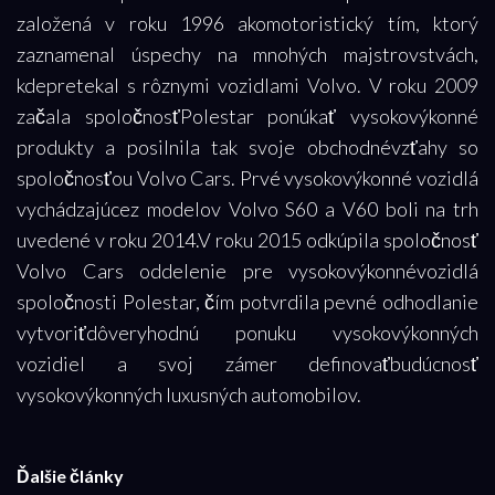
založená v roku 1996 akomotoristický tím, ktorý
zaznamenal úspechy na mnohých majstrovstvách,
kdepretekal s rôznymi vozidlami Volvo. V roku 2009
začala spoločnosťPolestar ponúkať vysokovýkonné
produkty a posilnila tak svoje obchodnévzťahy so
spoločnosťou Volvo Cars. Prvé vysokovýkonné vozidlá
vychádzajúcez modelov Volvo S60 a V60 boli na trh
uvedené v roku 2014.V roku 2015 odkúpila spoločnosť
Volvo Cars oddelenie pre vysokovýkonnévozidlá
spoločnosti Polestar, čím potvrdila pevné odhodlanie
vytvoriťdôveryhodnú ponuku vysokovýkonných
vozidiel a svoj zámer definovaťbudúcnosť
vysokovýkonných luxusných automobilov.
Ďalšie články