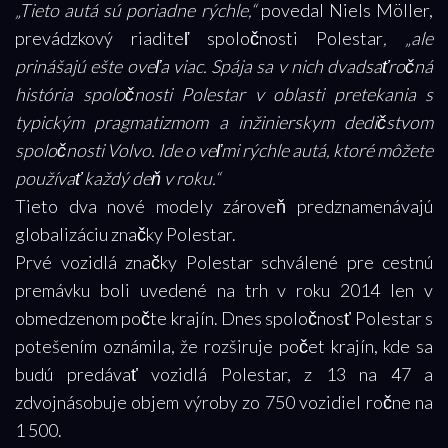
„Tieto autá sú poriadne rýchle,“
povedal Niels Möller,
prevádzkový riaditeľ spoločnosti Polestar
, „ale
prinášajú ešte oveľa viac. Spája sa v nich dvadsaťročná
história spoločnosti Polestar v oblasti pretekania s
typickým pragmatizmom a inžinierskym dedičstvom
spoločnosti Volvo. Ide o veľmi rýchle autá, ktoré môžete
používať každý deň v roku.“
Tieto dva nové modely zároveň predznamenávajú
globalizáciu značky Polestar.
Prvé vozidlá značky Polestar schválené pre cestnú
premávku boli uvedené na trh v roku 2014 len v
obmedzenom počte krajín. Dnes spoločnosť Polestar s
potešením oznámila, že rozširuje počet krajín, kde sa
budú predávať vozidlá Polestar, z 13 na 47 a
zdvojnásobuje objem výroby zo 750 vozidiel ročne na
1 500.