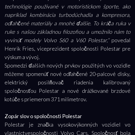
technológie používané v motoristickom športe, ako
napríklad kombinácia turbodúchadla a kompresora,
odľahčené materiály a mnohé ďalšie. To kráča ruka v
ruke s našou základnou filozofiou a umožnilo nám to
vyvinúť modely Volvo S60 a V60 Polestar,“
povedal
Henrik Fries, viceprezident spoločnosti Polestar pre
výskum a vývoj.
Spomedzi ďalších nových prvkov použitých vo vozidle
môžeme spomenúť nové odľahčené 20-palcové disky,
elektrický posilňovač riadenia kalibrovaný
spoločnosťou Polestar a nové drážkované brzdové
kotúče s priemerom 371 milimetrov.
Zopár slov o spoločnosti Polestar
Polestar je značka vysokovýkonných vozidiel vo
vlastníctvespoločnosti Volvo Cars. Spoločnosť bola