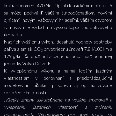
krútiaci moment 470 Nm. Oproti klasickému motoru T6
sa môže pochváliť väčším turbodúchadlom, novými
ojnicami, novými vačkovými hriadeľmi, väčším otvorom
na nasávanie vzduchu a vyššou kapacitou palivového
čerpadla.
Napriek vyššiemu výkonu dosahujú hodnoty spotreby
paliva a emisií CO
prvotriednu úroveň 7,8 l/100 km a
2
179 g/km, čo opäť potvrdzuje hospodárnosť pohonnej
jednotky Volvo Drive-E.
K vylepšenému výkonu a najmä lepším jazdným
vlastnostiam v porovnaní s predchádzajúcimi
modelovými ročníkmi prispieva aj optimalizované
rozloženie hmotnosti.
„Všetky zmeny uskutočnené na vozidle smerovali k
vylepšeniu jazdných vlastnosti a zvýšeniu
hospodárnosti. Východiskom pre nový motor sú