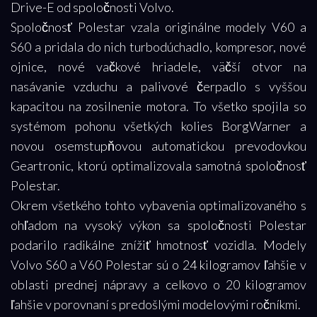
Drive-E od spoločnosti Volvo.
Spoločnosť Polestar vzala originálne modely V60 a
S60 a pridala do nich turbodúchadlo, kompresor, nové
ojnice, nové vačkové hriadele, väčší otvor na
nasávanie vzduchu a palivové čerpadlo s vyššou
kapacitou na zosilnenie motora. To všetko spojila so
systémom pohonu všetkých kolies BorgWarner a
novou osemstupňovou automatickou prevodovkou
Geartronic, ktorú optimalizovala samotná spoločnosť
Polestar.
Okrem všetkého tohto vybavenia optimalizovaného s
ohľadom na vysoký výkon sa spoločnosti Polestar
podarilo radikálne znížiť hmotnosť vozidla. Modely
Volvo S60 a V60 Polestar sú o 24 kilogramov ľahšie v
oblasti prednej nápravy a celkovo o 20 kilogramov
ľahšie v porovnaní s predošlými modelovými ročníkmi.