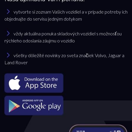
Prevodovka
vytvorte si zoznam Vašich vozidiel a v prípade potreby ich
Automatická
objednajte do servisu jedným dotykom
Automatická – bezstupňová
vždy aktuálna ponuka skladových vozidiel s možnosťou
Manuálna
rýchleho odoslania záujmu o vozidlo
Najazdené kilometre
všetky dôležité novinky zo sveta značiek Volvo, Jaguar a
0 km
km
Land Rover
Rok výroby
Cena
7 990 €
7 990 €