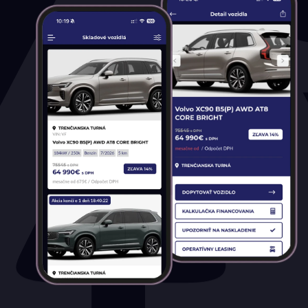
Stav
Na ceste
Skladom
Vo výrobe
Vo výrobe, s možnosťou meniť konfiguráciu