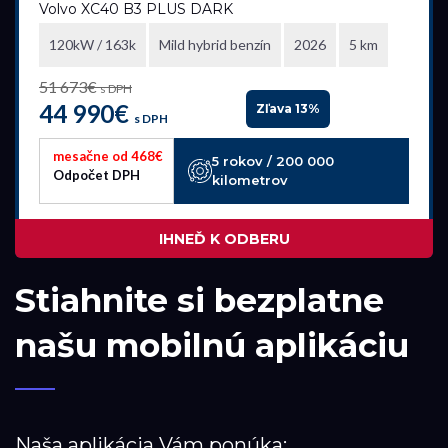
Volvo XC40 B3 PLUS DARK
120kW / 163k
Mild hybrid benzín
2026
5 km
Akciová ponuka
51 673€
s DPH
všetky
44 990€
Zľava 13%
s DPH
mesačne od 468€
5 rokov / 200 000
Palivo
Odpočet DPH
kilometrov
Benzín
Benzín+LPG
IHNEĎ K ODBERU
Diesel
Stiahnite si bezplatne
Elektromobil
Hybrid
našu mobilnú aplikáciu
Mild hybrid benzín
Mild hybrid diesel
Plugin hybrid
Naša aplikácia Vám ponúka: