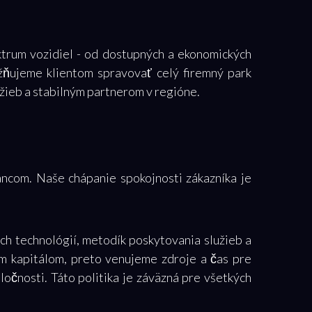
ktrum vozidiel - od dostupných a ekonomických
ožňujeme klientom spravovať celý firemný park
žieb a stabilným partnerom v regióne.
ancom. Naše chápanie spokojnosti zákazníka je
ch technológií, metodík poskytovania služieb a
ším kapitálom, preto venujeme zdroje a čas pre
očnosti. Táto politika je záväzná pre všetkých