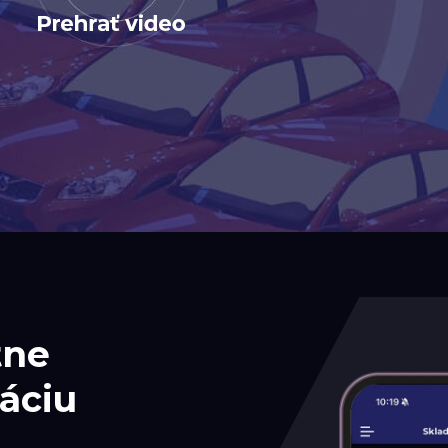
tne
áciu