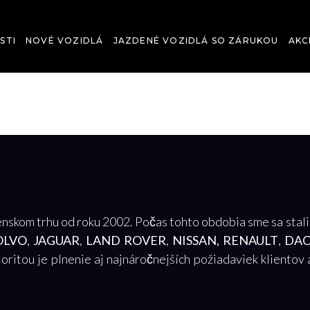
STI
NOVÉ VOZIDLÁ
JAZDENÉ VOZIDLÁ SO ZÁRUKOU
AKC
skom trhu od roku 2002. Počas tohto obdobia sme sa stal
OLVO
,
JAGUAR
,
LAND ROVER
,
NISSAN,
RENAULT
,
DAC
oritou je plnenie aj najnáročnejších požiadaviek klientov