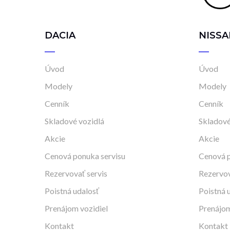
DACIA
NISSA
Úvod
Úvod
Modely
Modely
Cenník
Cenník
Skladové vozidlá
Skladové
Akcie
Akcie
Cenová ponuka servisu
Cenová p
Rezervovať servis
Rezervov
Poistná udalosť
Poistná 
Prenájom vozidiel
Prenájom
Kontakt
Kontakt