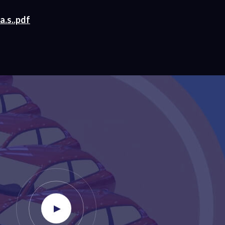
a.s..pdf