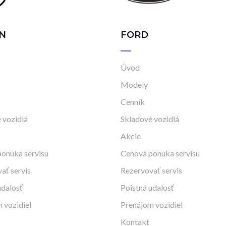
N
FORD
Úvod
Modely
Cenník
 vozidlá
Skladové vozidlá
Akcie
onuka servisu
Cenová ponuka servisu
ať servis
Rezervovať servis
udalosť
Poistná udalosť
 vozidiel
Prenájom vozidiel
Kontakt