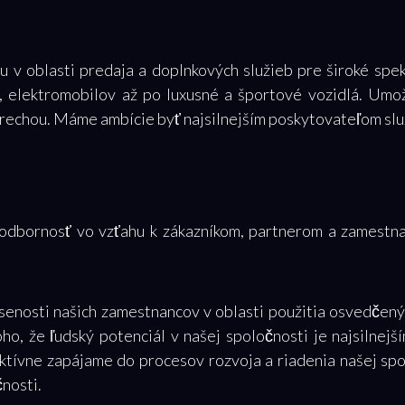
u v oblasti predaja a doplnkových služieb pre široké spe
v, elektromobilov až po luxusné a športové vozidlá. Um
trechou. Máme ambície byť najsilnejším poskytovateľom slu
a odbornosť vo vzťahu k zákazníkom, partnerom a zamestn
senosti našich zamestnancov v oblasti použitia osvedčený
ho, že ľudský potenciál v našej spoločnosti je najsilnej
tívne zapájame do procesov rozvoja a riadenia našej spol
nosti.