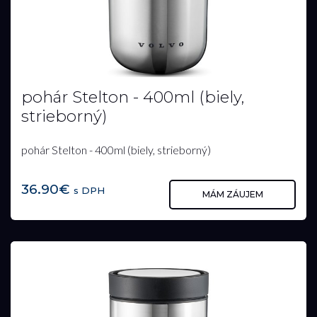
pohár Stelton - 400ml (biely,
strieborný)
pohár Stelton - 400ml (biely, strieborný)
36.90€
s DPH
MÁM ZÁUJEM