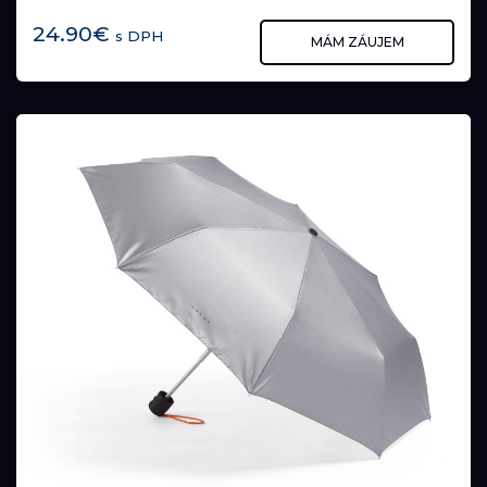
24.90€
s DPH
MÁM ZÁUJEM