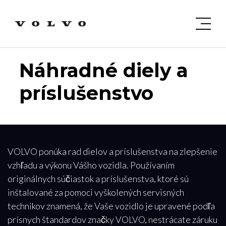
Náhradné diely a
príslušenstvo
VOLVO ponúka rad dielov a príslušenstva na zlepšenie
vzhľadu a výkonu Vášho vozidla. Používaním
originálnych súčiastok a príslušenstva, ktoré sú
inštalované za pomoci vyškolených servisných
technikov znamená, že Vaše vozidlo je upravené podľa
prísnych štandardov značky VOLVO, nestrácate záruku