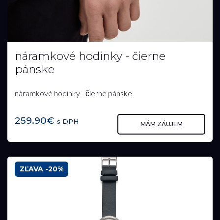
náramkové hodinky - čierne
pánske
náramkové hodinky - čierne pánske
259.90€
s DPH
MÁM ZÁUJEM
ZĽAVA -20%