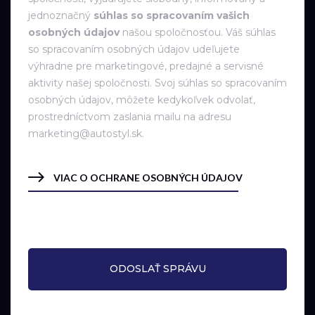
jednoznačný
súhlas so spracovaním vašich
osobných údajov
našou spoločnosťou. Váš súhlas
so spracovaním osobných údajov udeľujete
výhradne pre marketingové, predajné a servisné
aktivity našej spoločnosti. Svoj súhlas so spracovaním
osobných údajov, môžete kedykoľvek odvolať,
prostredníctvom zaslania mailu na adresu
marketing@autostyl.sk.
VIAC O OCHRANE OSOBNÝCH ÚDAJOV