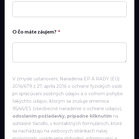
O čo máte záujem?
V zmysle ustanovení, Nariadenia EP A RADY (EÚ)
2016/679 z 27. apríla 2016 o ochrane fyzických osôb
pri spracúvaní osobných údajov a o voľnom pohybe
takýchto údajov, ktorým sa zrušuje smernica
95/46/ES (všeobecné nariadenie o ochrane údajov),
odoslaním požiadavky, prípadne kliknutím
na
súhlasné tlačidlo, v kontaktných formulároch, ktoré
sa nachádzajú na webových stránkach našej
spoločnosti, vyjadrujete slobodný, informovaný a