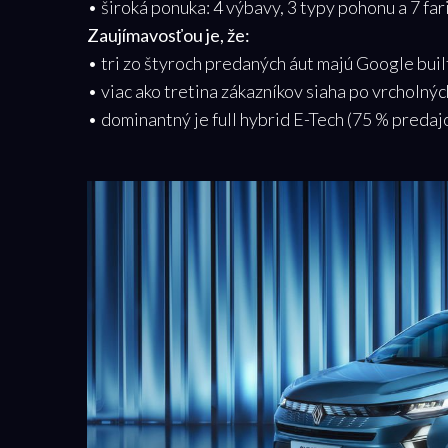
• široká ponuka: 4 výbavy, 3 typy pohonu a 7 far
Zaujímavosťou je, že:
• tri zo štyroch predaných áut majú Google buil
• viac ako tretina zákazníkov siaha po vrcholnýc
• dominantný je full hybrid E-Tech (75 % predaj