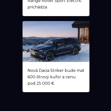
Range Rover Sport Electric
prichádza
Nová Dacia Striker bude mať
600-litrový kufor a cenu
pod 25 000 €