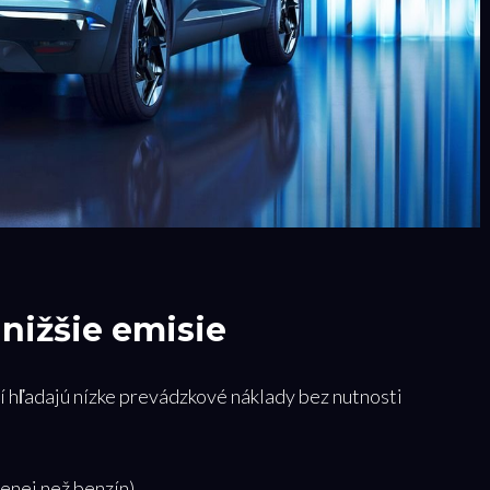
 nižšie emisie
í hľadajú nízke prevádzkové náklady bez nutnosti
enej než benzín)