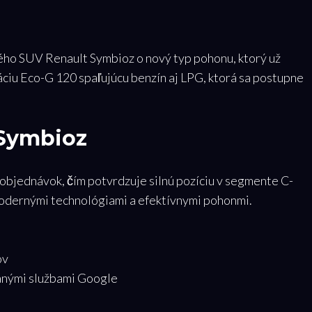
ého SUV Renault Symbioz o nový typ pohonu, ktorý už
ciu Eco-G 120 spaľujúcu benzín aj LPG, ktorá sa postupne
 Symbioz
objednávok, čím potvrdzuje silnú pozíciu v segmente C-
modernými technológiami a efektívnymi pohonmi.
ov
anými službami Google