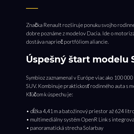
Značka Renault rozširuje ponuku svojho rodinn
dobre poznáme z modelov Dacia. Ide o motorizá
dostáva naprieč portfóliom aliancie.
Úspešný štart modelu
Symbioz zaznamenal v Európe viac ako 100 000 
SUV. Kombinuje praktickosť rodinného auta s 
Kľúčom k úspechu je:
• dĺžka 4,41 m a batožinový priestor až 624 litr
• multimediálny systém OpenR Link s integrov
• panoramatická strecha Solarbay