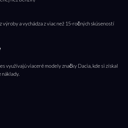
z výroby a vychádza z viac než 15-ročných skúseností
e
s využívajú viaceré modely značky Dacia, kde si získal
 náklady.