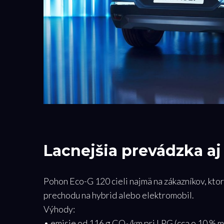
Lacnejšia prevádzka aj
Pohon Eco-G 120 cieli najmä na zákazníkov, ktor
prechodu na hybrid alebo elektromobil.
Výhody:
• emisie od 116 g CO₂/km pri LPG (cca o 10 % m