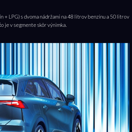
n + LPG) s dvoma nádržami na 48 litrov benzínu a 50 litrov
čo je v segmente skôr výnimka.