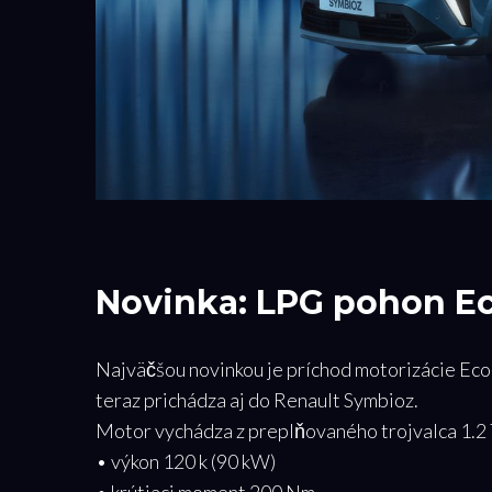
Novinka: LPG pohon Ec
Najväčšou novinkou je príchod motorizácie Eco
teraz prichádza aj do Renault Symbioz.
Motor vychádza z preplňovaného trojvalca 1.2
• výkon 120 k (90 kW)
• krútiaci moment 200 Nm