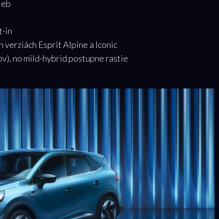
ieb
t-in
h verziách Esprit Alpine a Iconic
ov), no mild-hybrid postupne rastie