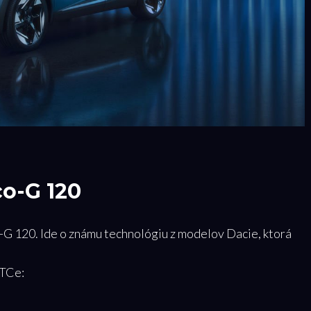
o-G 120
-G 120. Ide o známu technológiu z modelov Dacie, ktorá
 TCe: