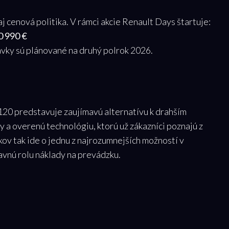
 cenová politika. V rámci akcie Renault Days štartuje:
0 990 €
vky sú plánované na druhý polrok 2026.
0 predstavuje zaujímavú alternatívu k drahším
 a overenú technológiu, ktorú už zákazníci poznajú z
ov tak ide o jednu z najrozumnejších možností v
vnú rolu náklady na prevádzku.