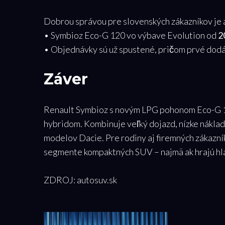
Dobrou správou pre slovenských zákazníkov je aj
• Symbioz Eco-G 120 vo výbave Evolution od
2
• Objednávky sú už spustené, pričom prvé dodá
Záver
Renault Symbioz s novým LPG pohonom Eco-G 12
hybridom. Kombinuje veľký dojazd, nízke náklady
modelov Dacie. Pre rodiny aj firemných zákazník
segmente kompaktných SUV – najmä ak hrajú hla
ZDROJ: autosuv.sk