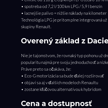
• spotreba od 7,2 l/100 km LPG / 5,9 l benzín
• lacnejšie palivo = nižšie náklady na kilometer
Technológia LPG je pritom plne integrovaná už 
skupiny Renault.
Overený základ z Daci
Nie je tajomstvom, že rovnaký typ pohonu už dne
popularitu najmä pre svoju jednoduchosť a nízke
Práve preto sa očakáva, že:
• Eco-G motorizácia sa bude ďalej rozširovať
• objaví sa aj v ďalších modeloch Renaultu
• zostane kľúčovou alternatívou k hybridom
Cena a dostupnosť