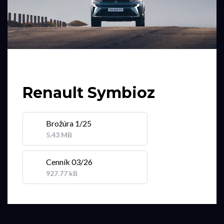
Renault Symbioz
Brožúra 1/25
5.43 MB
Cenník 03/26
927.77 kB