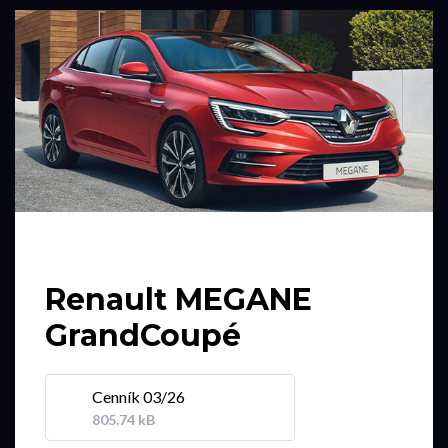
Renault MEGANE
GrandCoupé
Cenník 03/26
805.74 kB