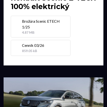
100% elektrický
Brožúra Scenic ETECH
1/25
4.87 MB
Cenník 03/26
859.05 kB