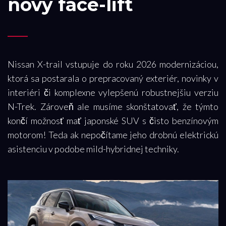
nový face-lift
Nissan X-trail vstupuje do roku 2026 modernizáciou,
ktorá sa postarala o prepracovaný exteriér, novinky v
interiéri či komplexne vylepšenú robustnejšiu verziu
N-Trek. Zároveň ale musíme skonštatovať, že týmto
končí možnosť mať japonské SUV s čisto benzínovým
motorom! Teda ak nepočítame jeho drobnú elektrickú
asistenciu v podobe mild-hybridnej techniky.