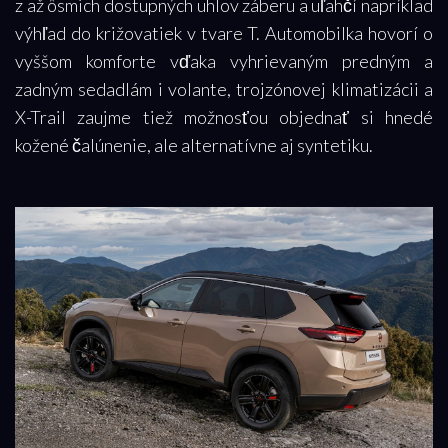
z až ôsmich dostupných uhlov záberu a uľahčí napríklad
výhľad do križovatiek v tvare T. Automobilka hovorí o
vyššom komforte vďaka vyhrievaným predným a
zadným sedadlám i volante, trojzónovej klimatizácii a
X-Trail zaujme tiež možnosťou objednať si hnedé
kožené čalúnenie, ale alternatívne aj syntetiku.