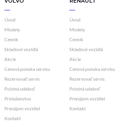
VOLVO
RENAULT
Úvod
Úvod
Modely
Modely
Cenník
Cenník
Skladové vozidlá
Skladové vozidlá
Akcie
Akcie
Cenová ponuka servisu
Cenová ponuka servisu
Rezervovať servis
Rezervovať servis
Poistná udalosť
Poistná udalosť
Príslušenstvo
Prenájom vozidiel
Prenájom vozidiel
Kontakt
Kontakt