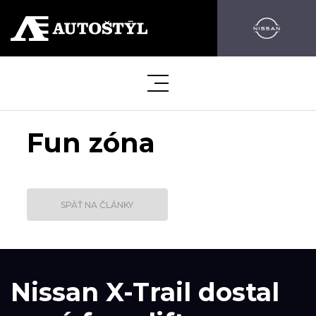
Fun zóna
SPÄŤ NA ČLÁNKY
Nissan X-Trail dostal