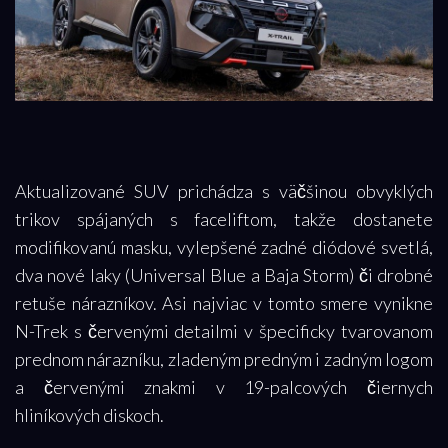
Aktualizované SUV prichádza s väčšinou obvyklých
trikov spájaných s faceliftom, takže dostanete
modifikovanú masku, vylepšené zadné diódové svetlá,
dva nové laky (Universal Blue a Baja Storm) či drobné
retuše nárazníkov. Asi najviac v tomto smere vynikne
N-Trek s červenými detailmi v špecificky tvarovanom
prednom nárazníku, zladeným predným i zadným logom
a červenými znakmi v 19-palcových čiernych
hliníkových diskoch.