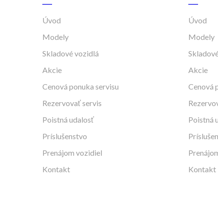
Úvod
Úvod
Modely
Modely
Skladové vozidlá
Skladové
Akcie
Akcie
Cenová ponuka servisu
Cenová p
Rezervovať servis
Rezervov
Poistná udalosť
Poistná 
Príslušenstvo
Prísluše
Prenájom vozidiel
Prenájom
Kontakt
Kontakt