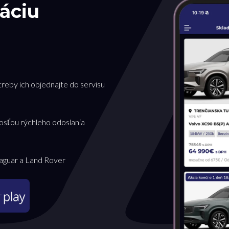
áciu
treby ich objednajte do servisu
osťou rýchleho odoslania
Jaguar a Land Rover