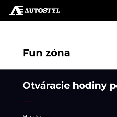
Fun zóna
Otváracie hodiny p
Milí zákazníci,