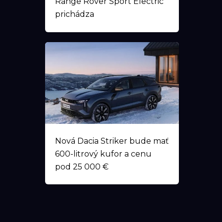
Range Rover Sport Electric
prichádza
Nová Dacia Striker bude mať
600-litrový kufor a cenu
pod 25 000 €