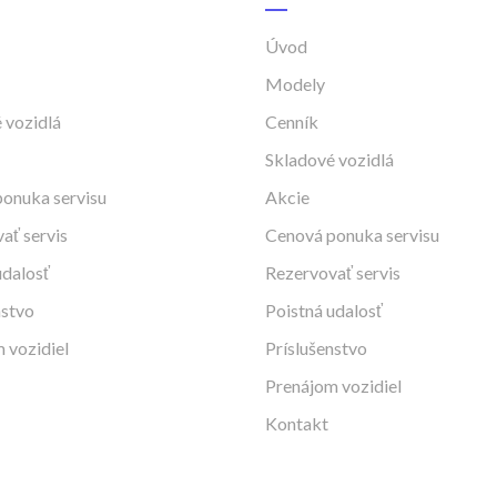
Úvod
Modely
 vozidlá
Cenník
Skladové vozidlá
onuka servisu
Akcie
ať servis
Cenová ponuka servisu
udalosť
Rezervovať servis
nstvo
Poistná udalosť
 vozidiel
Príslušenstvo
Prenájom vozidiel
Kontakt