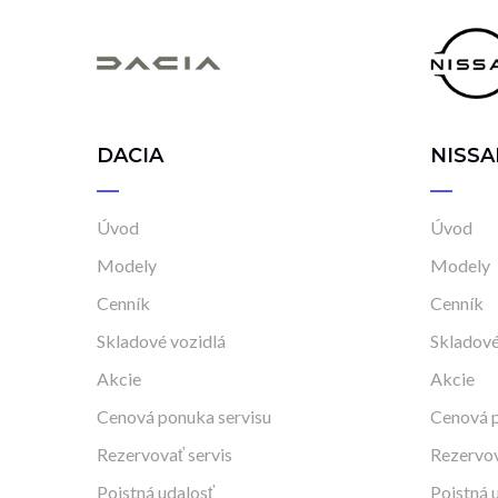
DACIA
NISSA
Úvod
Úvod
Modely
Modely
Cenník
Cenník
Skladové vozidlá
Skladové
Akcie
Akcie
Cenová ponuka servisu
Cenová p
Rezervovať servis
Rezervov
Poistná udalosť
Poistná 