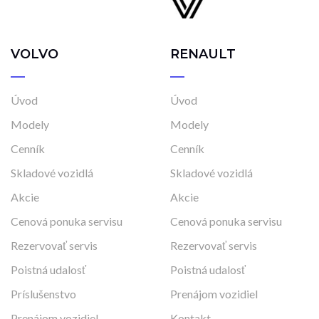
VOLVO
RENAULT
Úvod
Úvod
Modely
Modely
Cenník
Cenník
Skladové vozidlá
Skladové vozidlá
Akcie
Akcie
Cenová ponuka servisu
Cenová ponuka servisu
Rezervovať servis
Rezervovať servis
Poistná udalosť
Poistná udalosť
Príslušenstvo
Prenájom vozidiel
Prenájom vozidiel
Kontakt