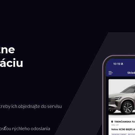
tne
áciu
treby ich objednajte do servisu
osťou rýchleho odoslania