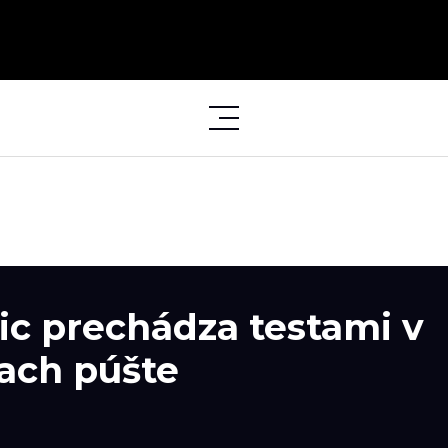
ic prechádza testami v
ach púšte