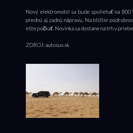
Nový elektromobil sa bude spoliehať na 800 
prednú aj zadnú nápravu. Na bližšie podrobnos
ešte počkať. Novinka sa dostane na trh v prieb
ZDROJ: autosuv.sk