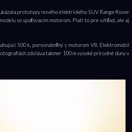
í ukázala prototypy nového elektrického SUV Range Rover
modelu so spaľovacím motorom. Platí to pre vzhľad, ale aj
hujúci 500 k, porovnateľný s motorom V8. Elektromobil
fotografiách zdoláva takmer 100 m vysoké prírodné duny v