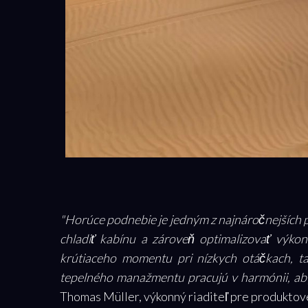
"Horúce podnebie je jedným z najnáročnejších pr
chladiť kabínu a zároveň optimalizovať výkon
krútiaceho momentu pri nízkych otáčkach, ta
tepelného manažmentu pracujú v harmónii, aby
Thomas Müller, výkonný riaditeľ pre produktové