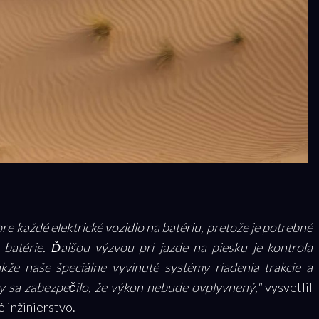
e každé elektrické vozidlo na batériu, pretože je potrebné
 batérie. Ďalšou výzvou pri jazde na piesku je kontrola
kže naše špeciálne vyvinuté systémy riadenia trakcie a
 sa zabezpečilo, že výkon nebude ovplyvnený,"
vysvetlil
 inžinierstvo.