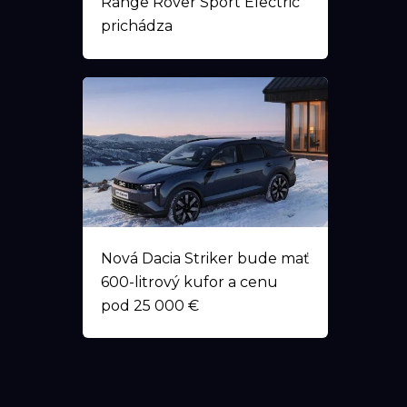
Range Rover Sport Electric
prichádza
Nová Dacia Striker bude mať
600-litrový kufor a cenu
pod 25 000 €