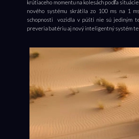
krútiaceho momentu na kolesách podľa situácie
nového systému skrátila zo 100 ms na 1 ms
schopnosti
vozidla
v púšti nie sú jediným 
preveria batériu aj nový inteligentný systém 