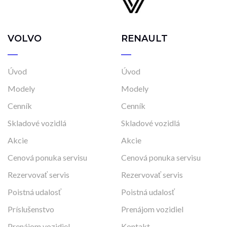
VOLVO
RENAULT
Úvod
Úvod
Modely
Modely
Cenník
Cenník
Skladové vozidlá
Skladové vozidlá
Akcie
Akcie
Cenová ponuka servisu
Cenová ponuka servisu
Rezervovať servis
Rezervovať servis
Poistná udalosť
Poistná udalosť
Príslušenstvo
Prenájom vozidiel
Prenájom vozidiel
Kontakt