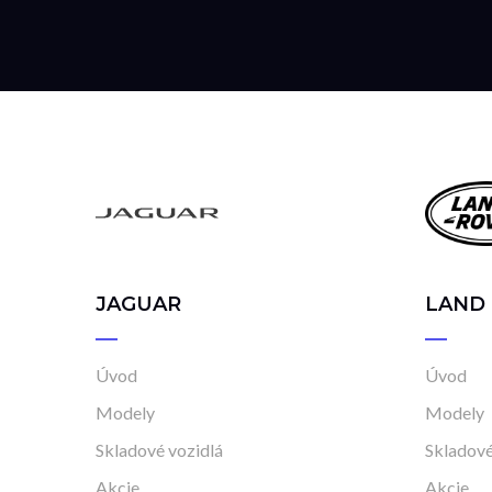
JAGUAR
LAND
Úvod
Úvod
Modely
Modely
Skladové vozidlá
Skladové
Akcie
Akcie