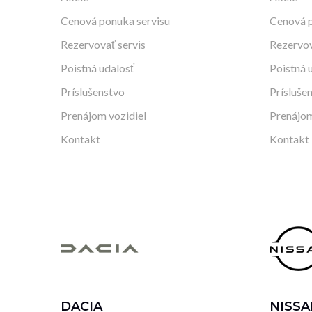
Cenová ponuka servisu
Cenová p
Rezervovať servis
Rezervov
Poistná udalosť
Poistná 
Príslušenstvo
Prísluše
Prenájom vozidiel
Prenájom
Kontakt
Kontakt
DACIA
NISSA