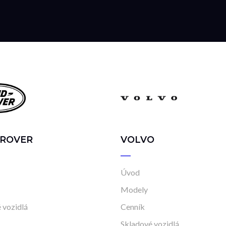
 ROVER
VOLVO
Úvod
Modely
 vozidlá
Cenník
Skladové vozidlá