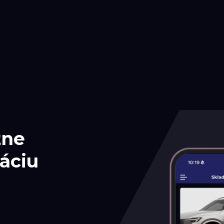
tne
áciu