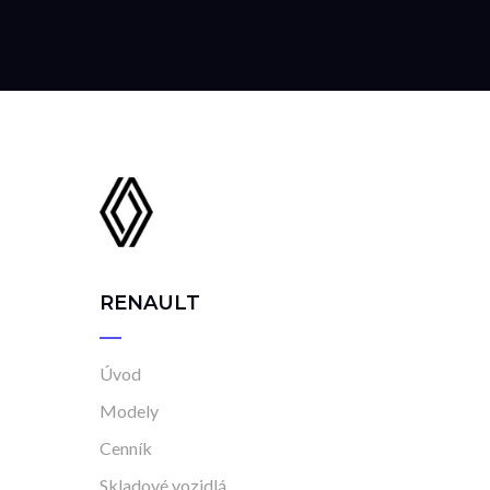
RENAULT
Úvod
Modely
Cenník
Skladové vozidlá