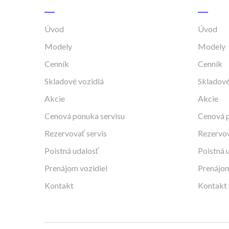
Úvod
Úvod
Modely
Modely
Cenník
Cenník
Skladové vozidlá
Skladové
Akcie
Akcie
Cenová ponuka servisu
Cenová p
Rezervovať servis
Rezervov
Poistná udalosť
Poistná 
Prenájom vozidiel
Prenájom
Kontakt
Kontakt