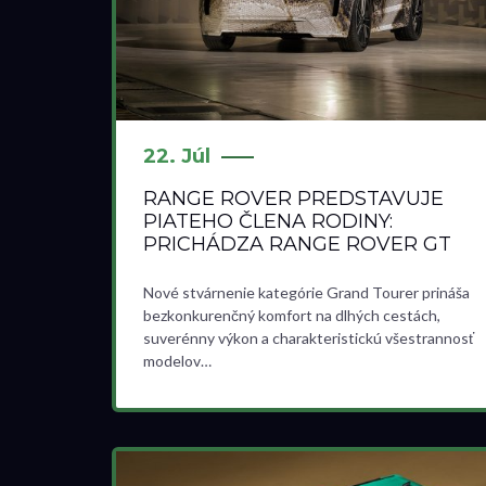
22. Júl
RANGE ROVER PREDSTAVUJE
PIATEHO ČLENA RODINY:
PRICHÁDZA RANGE ROVER GT
Nové stvárnenie kategórie Grand Tourer prináša
bezkonkurenčný komfort na dlhých cestách,
suverénny výkon a charakteristickú všestrannosť
modelov…