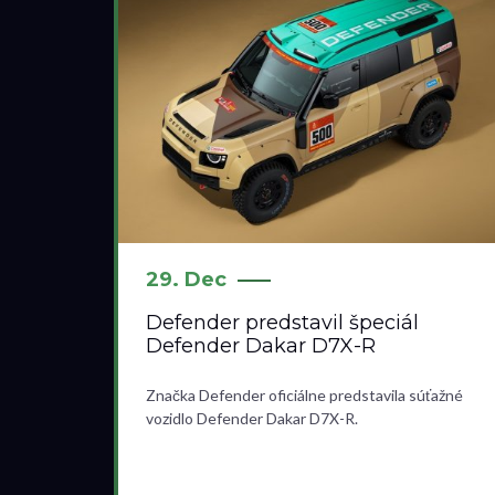
29. Dec
Defender predstavil špeciál
Defender Dakar D7X-R
Značka Defender oficiálne predstavila súťažné
vozidlo Defender Dakar D7X-R.