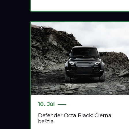
10. Júl
Defender Octa Black: Čierna
beštia