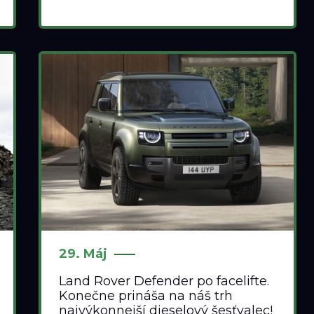
29. Máj
Land Rover Defender po facelifte.
Konečne prináša na náš trh
najvýkonnejší dieselový šesťvalec!