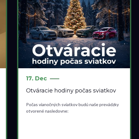
17. Dec
Otváracie hodiny počas sviatkov
Počas vianočných sviatkov budú naše prevádzky
otvorené nasledovne: