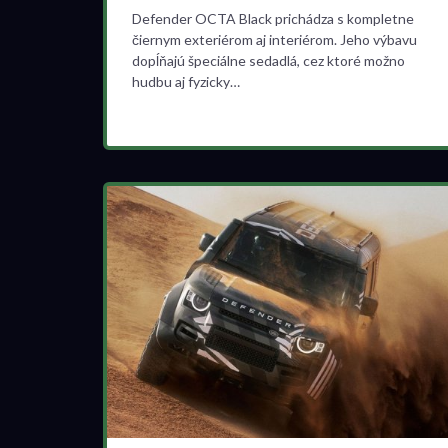
Defender OCTA Black prichádza s kompletne
čiernym exteriérom aj interiérom. Jeho výbavu
dopĺňajú špeciálne sedadlá, cez ktoré možno
hudbu aj fyzicky…