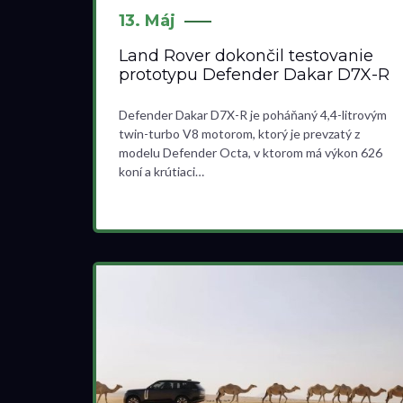
13. Máj
Land Rover dokončil testovanie
prototypu Defender Dakar D7X-R
Defender Dakar D7X-R je poháňaný 4,4-litrovým
twin-turbo V8 motorom, ktorý je prevzatý z
modelu Defender Octa, v ktorom má výkon 626
koní a krútiaci…