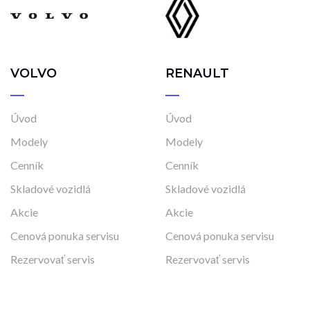
VOLVO
RENAULT
Úvod
Úvod
Modely
Modely
Cenník
Cenník
Skladové vozidlá
Skladové vozidlá
Akcie
Akcie
Cenová ponuka servisu
Cenová ponuka servisu
Rezervovať servis
Rezervovať servis
Poistná udalosť
Poistná udalosť
Príslušenstvo
Prenájom vozidiel