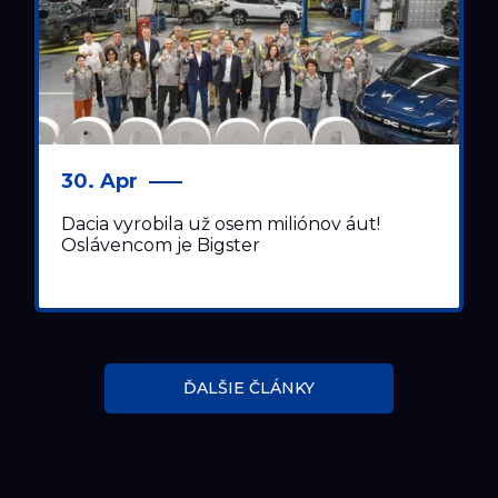
30. Apr
Dacia vyrobila už osem miliónov áut!
Oslávencom je Bigster
ĎALŠIE ČLÁNKY