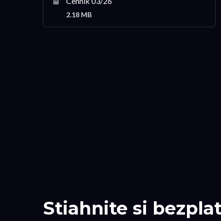
Cenník 03/26
2.18 MB
Stiahnite si bezpla