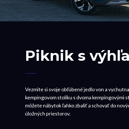
Piknik s výh
Vezmite si svoje obľúbené jedlo von a vychutna
kempingovom stolíku s dvoma kempingovými sto
môžete nábytok ľahko zbaliť a schovať do nov
úložných priestorov.