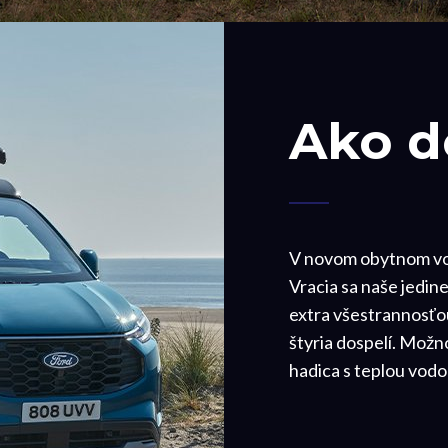
Ako 
V novom obytnom voz
Vracia sa naše jedi
extra všestrannosťou
štyria dospelí. Možn
hadica s teplou vodo