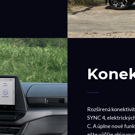
Konek
Rozšírená konektivi
SYNC 4, elektrických
C. A úplne nové fun
ešte väčšie objavova