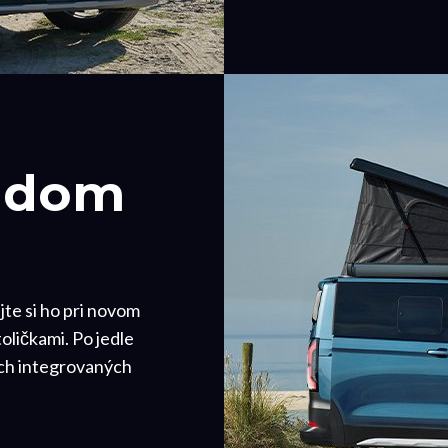
ľadom
jte si ho pri novom
ličkami. Po jedle
ých integrovaných