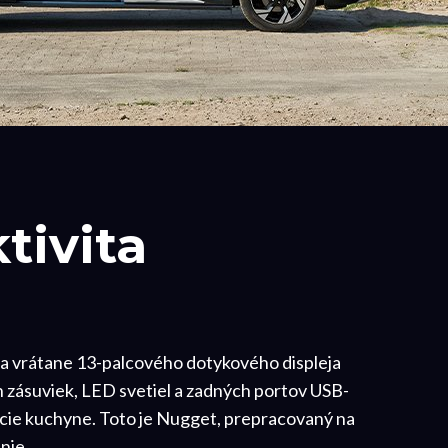
tivita
ta vrátane 13-palcového dotykového displeja
 zásuviek, LED svetiel a zadných portov USB-
kcie kuchyne. Toto je Nugget, prepracovaný na
nie.