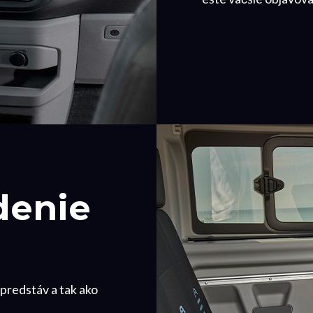
denie
 predstáv a tak ako