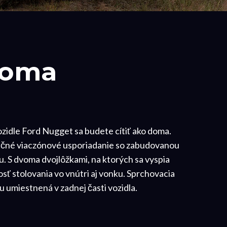
doma
idle Ford Nugget sa budete cítiť ako doma.
nečné viaczónové usporiadanie so zabudovanou
. S dvoma dvojlôžkami, na ktorých sa vyspia
osť stolovania vo vnútri aj vonku. Sprchovacia
u umiestnená v zadnej časti vozidla.