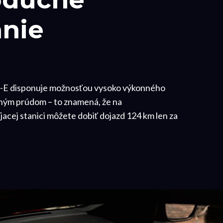
anie
E disponuje možnosťou vysoko výkonného
ným prúdom – to znamená, že na
acej stanici môžete dobiť dojazd 124 km len za