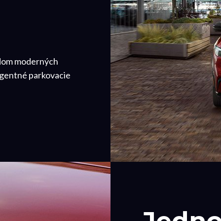
adom moderných
ligentné parkovacie
Jedn