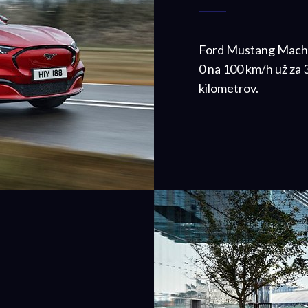
Ford Mustang Mach-E
0 na 100 km/h už za
kilometrov.