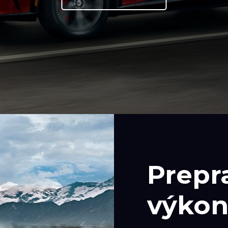
Prepr
výko