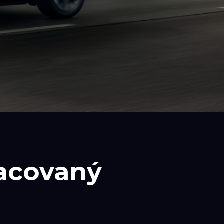
acovaný
n