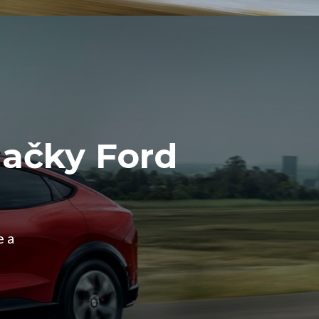
načky Ford
e a