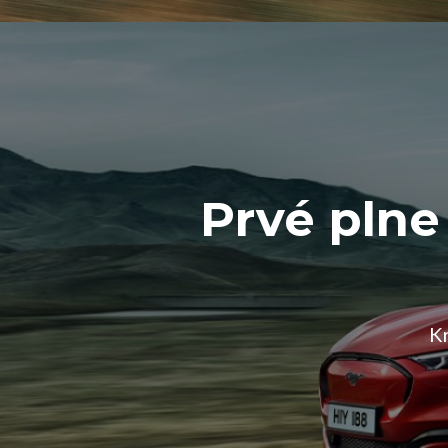
Prvé plne
Kr