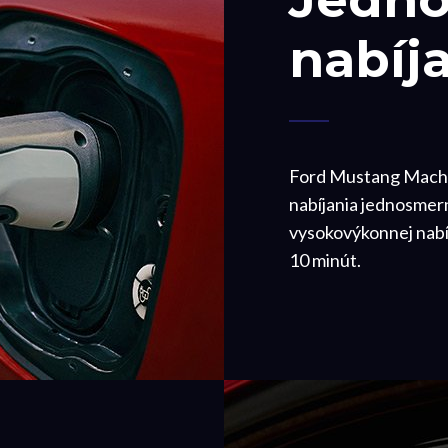
nabíj
Ford Mustang Mach-
nabíjania jednosmer
vysokovýkonnej nabíj
10 minút.