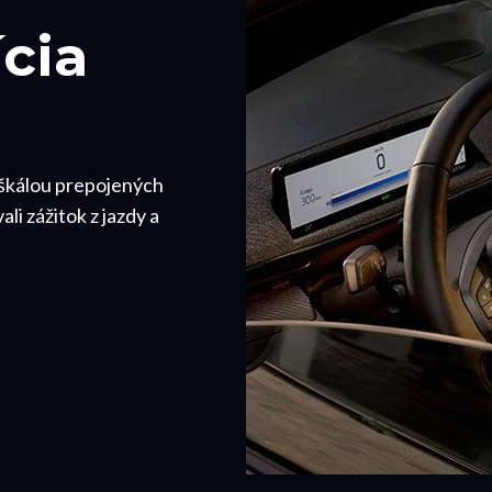
ícia
škálou prepojených
li zážitok z jazdy a