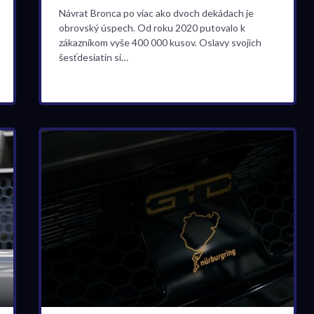
Návrat Bronca po viac ako dvoch dekádach je
obrovský úspech. Od roku 2020 putovalo k
zákazníkom vyše 400 000 kusov. Oslavy svojich
šesťdesiatin si…