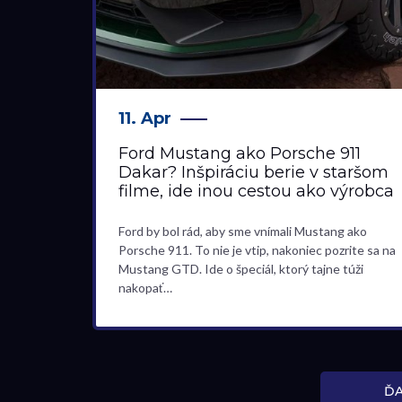
11. Apr
Ford Mustang ako Porsche 911
Dakar? Inšpiráciu berie v staršom
filme, ide inou cestou ako výrobca
Ford by bol rád, aby sme vnímali Mustang ako
Porsche 911. To nie je vtip, nakoniec pozrite sa na
Mustang GTD. Ide o špeciál, ktorý tajne túži
nakopať…
ĎA