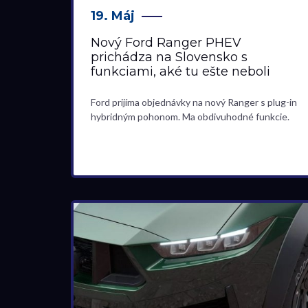
19. Máj
Nový Ford Ranger PHEV
prichádza na Slovensko s
funkciami, aké tu ešte neboli
Ford prijíma objednávky na nový Ranger s plug-in
hybridným pohonom. Ma obdivuhodné funkcie.