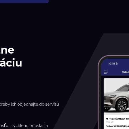
tne
áciu
treby ich objednajte do servisu
osťou rýchleho odoslania