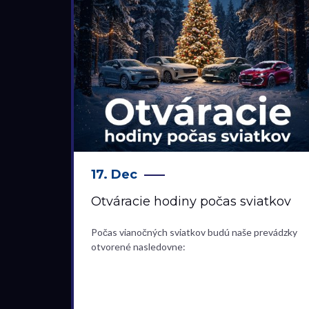
17. Dec
Otváracie hodiny počas sviatkov
Počas vianočných sviatkov budú naše prevádzky
otvorené nasledovne: