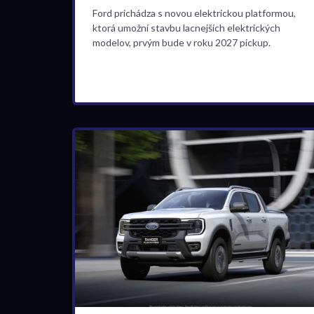
Ford prichádza s novou elektrickou platformou,
ktorá umožní stavbu lacnejších elektrických
modelov, prvým bude v roku 2027 pickup.