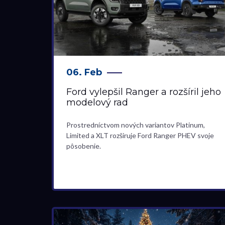
06. Feb
Ford vylepšil Ranger a rozšíril jeho
modelový rad
Prostredníctvom nových variantov Platinum,
Limited a XLT rozširuje Ford Ranger PHEV svoje
pôsobenie.