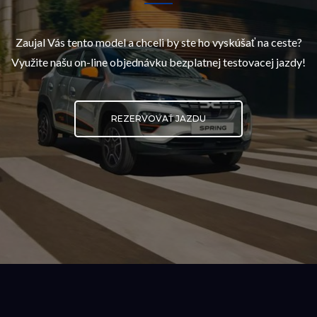
Zaujal Vás tento model a chceli by ste ho vyskúšať na ceste?
Využite našu on-line objednávku bezplatnej testovacej jazdy!
REZERVOVAŤ JAZDU