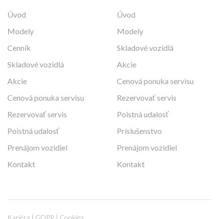
Úvod
Úvod
Modely
Modely
Cenník
Skladové vozidlá
Skladové vozidlá
Akcie
Akcie
Cenová ponuka servisu
Cenová ponuka servisu
Rezervovať servis
Rezervovať servis
Poistná udalosť
Poistná udalosť
Príslušenstvo
Prenájom vozidiel
Prenájom vozidiel
Kontakt
Kontakt
Kariéra
|
GDPR
|
Cookies