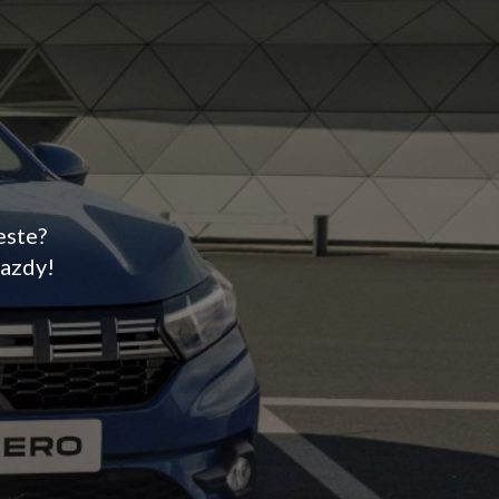
este?
jazdy!