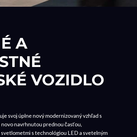
É A
STNÉ
SKÉ VOZIDLO
je svoj úplne nový modernizovaný vzhľad s
a novo navrhnutou prednou časťou,
 svetlometmi s technológiou LED a svetelným