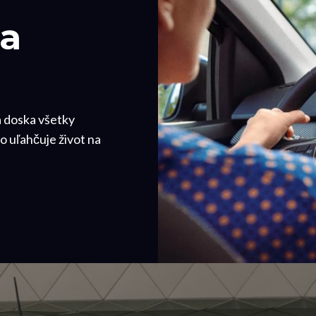
a
á doska všetky
o uľahčuje život na