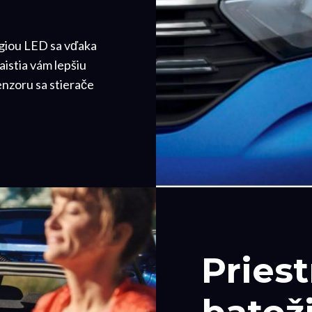
ógiou LED sa vďaka
istia vám lepšiu
nzoru sa stierače
Pries