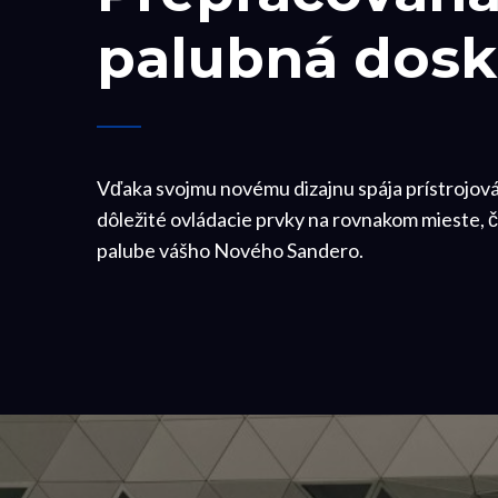
palubná dosk
Vďaka svojmu novému dizajnu spája prístrojov
dôležité ovládacie prvky na rovnakom mieste, č
palube vášho Nového Sandero.