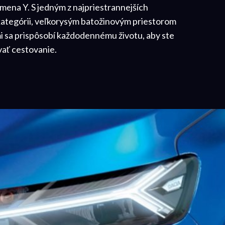
mena Y. S jedným z najpriestrannejších
 kategórii, veľkorysým batožinovým priestorom
i sa prispôsobí každodennému životu, aby ste
ívať cestovanie.