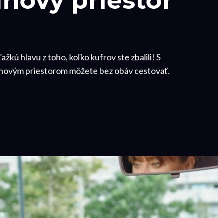
inový priestor
ažkú hlavu z toho, koľko kufrov ste zbalili! S
novým priestorom môžete bez obáv cestovať.