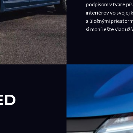
podpisom v tvare pís
interiérov vo svojej
a úložnými priestorm
si mohli ešte viac už
ED