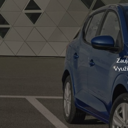
Zauj
Využi