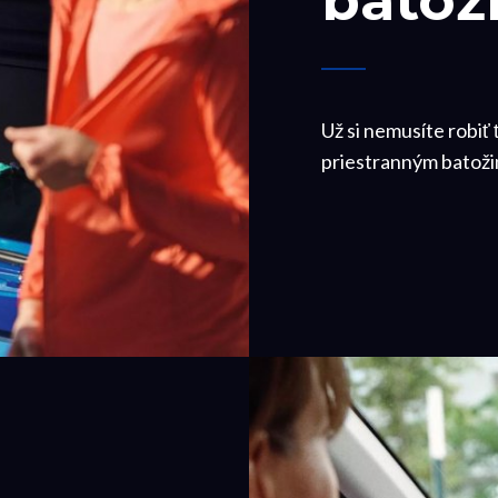
batož
Už si nemusíte robiť ť
priestranným batoži
á