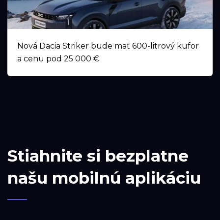
Nová Dacia Striker bude mať 600-litrový kufor
a cenu pod 25 000 €
Stiahnite si bezplatne
našu mobilnú aplikáciu