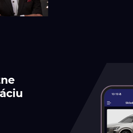
tne
áciu