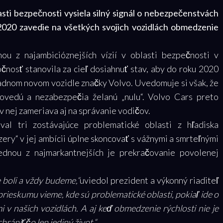
asti bezpečnosti vysiela silný signál o nebezpečenstvách
 2020 zavedie na všetkých svojich vozidlách obmedzenie
ou z najambicióznejších vízií v oblasti bezpečnosti v
čnosť stanovila za cieľ dosiahnuť stav, aby do roku 2020
 žiadnom novom vozidle značky Volvo. Uvedomuje si však, že
ovedú a nezabezpečia želanú „nulu“. Volvo Cars preto
 v nej zameriava aj na správanie vodičov.
val tri zostávajúce problematické oblasti z hľadiska
ry“ v jej ambícii úplne skoncovať s vážnymi a smrteľnými
Jednou z najmarkantnejších je prekračovanie povolenej
e boli a vždy budeme,“
uviedol prezident a výkonný riaditeľ
rieskumu vieme, kde sú problematické oblasti, pokiaľ ide o
v našich vozidlách. A aj keď obmedzenie rýchlosti nie je
hrániť čo len jediný život.“