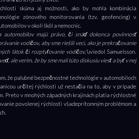
chlosti skúma aj možnosti, ako by mohla kombinácia
hnológie zónového monitorovania (tzv. geofencing) v
tomobilov v okolí škôl a nemocníc.
ia automobilov majú právo, či snáď dokonca povinnosť
právanie vodičov, aby sme riešili veci, ako je prekračovanie
ých látok či rozptyľovanie vodičov,“
uviedol Samuelsson.
, ale verím, že by sme mali túto diskusiu viesť a byť v nej
tom, že palubné bezpečnostné technológie v automobiloch
ranicou určitej rýchlosti už nestačia na to, aby v prípade
. Preto v mnohých západných krajinách platia rýchlostné
ovanie povolenej rýchlosti všadeprítomným problémom a
ch.