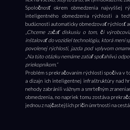
Spoločnosť okrem obmedzenia najvyššej rý
inteligentného obmedzenia rýchlosti a tec
budúcnosti automaticky obmedzovať rýchlosť au
„Chceme začať diskusiu o tom, či výrobcov
inštalovať do vozidiel technológiu, ktorá mení s
povolenej rýchlosti, jazda pod vplyvom omamn
„Na túto otázku nemáme zatiaľ spoľahlivú odpoveď
priekopníkom.“
Problém s prekračovaním rýchlosti spočíva v 
a dizajn ich inteligentnej infraštruktúry nad h
nehody zabránili vážnym a smrteľným zraneniam
obmedzenia, no napriek tomu zostáva prekrač
jednou z najčastejších príčin úmrtnosti na cestá