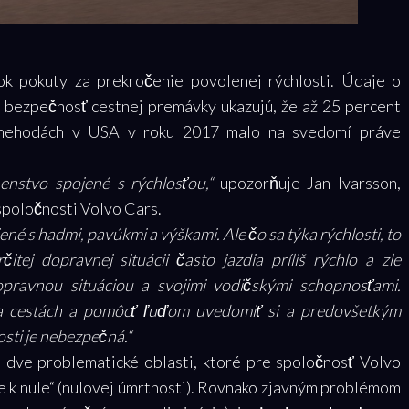
ok pokuty za prekročenie povolenej rýchlosti. Údaje o
bezpečnosť cestnej premávky ukazujú, že až 25 percent
h nehodách v USA v roku 2017 malo na svedomí práve
enstvo spojené s rýchlosťou,“
upozorňuje Jan Ivarsson,
poločnosti Volvo Cars.
é s hadmi, pavúkmi a výškami. Ale čo sa týka rýchlosti, to
čitej dopravnej situácii často jazdia príliš rýchlo a zle
dopravnou situáciou a svojimi vodičskými schopnosťami.
na cestách a pomôcť ľuďom uvedomiť si a predovšetkým
osti je nebezpečná.“
e dve problematické oblasti, ktoré pre spoločnosť Volvo
 k nule“ (nulovej úmrtnosti). Rovnako zjavným problémom