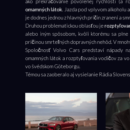
ako prekračovanie povolenej rýchlosti (a 
omamných látok
. Jazda pod vplyvom alkoholu 
je dodnes jednou z hlavných príčin zranení a sm
Druhou problematickou oblasťou je
rozptyľova
alebo iným spôsobom, kvôli ktorému sa plne 
príčinou smrteľných dopravných nehôd. V mnohý
Spoločnosť Volvo Cars predstaví nápady na
omamných látok a rozptyľovania vodičov za v
vo švédskom Göteborgu.
Témou sa zaoberalo aj vysielanie Rádia Sloven