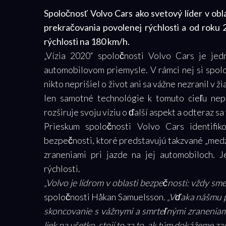
Spoločnosť Volvo Cars ako svetový líder v obl
prekračovania povolenej rýchlosti a od roku
rýchlosti na 180 km/h.
„Vízia 2020“ spoločnosti Volvo Cars je jedn
automobilovom priemysle. V rámci nej si spolo
nikto neprišiel o život ani sa vážne nezranil v
len samotné technológie k tomuto cieľu nep
rozširuje svoju víziu o ďalší aspekt a odteraz sa
Prieskum spoločnosti Volvo Cars identifiko
bezpečnosti, ktoré predstavujú takzvané „medze
zraneniami pri jazde na jej automobiloch. 
rýchlosti.
„Volvo je lídrom v oblasti bezpečnosti: vždy sm
spoločnosti Håkan Samuelsson
. „Vďaka nášmu p
skoncovanie s vážnymi a smrteľnými zraneniami 
liek na všetko, stojí to za to, ak tým dokážeme zac