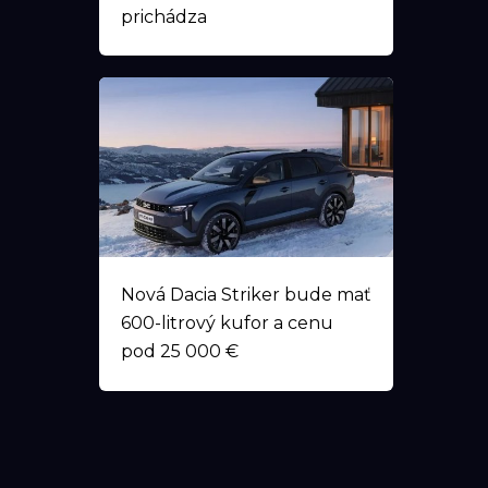
prichádza
Nová Dacia Striker bude mať
600-litrový kufor a cenu
pod 25 000 €