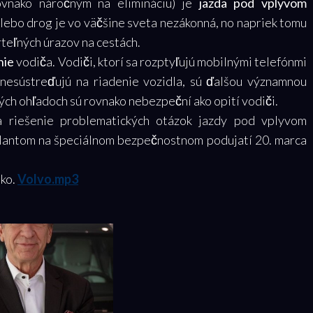
rovnako náročným na elimináciu) je
jazda pod vplyvom
alebo drog je vo väčšine sveta nezákonná, no napriek tomu
rteľných úrazov na cestách.
nie
vodiča. Vodiči, ktorí sa rozptyľujú mobilnými telefónmi
nesústreďujú na riadenie vozidla, sú ďalšou významnou
ch ohľadoch sú rovnako nebezpeční ako opití vodiči.
 riešenie problematických otázok jazdy pod vplyvom
olantom na špeciálnom bezpečnostnom podujatí 20. marca
sko.
Volvo.mp3