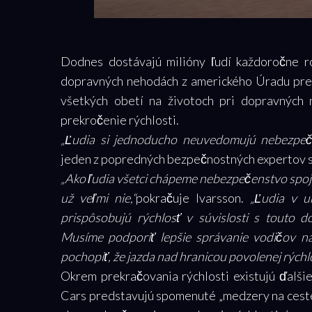
Dodnes dostávajú milióny ľudí každoročne r
dopravných nehodách z amerického Úradu pre 
všetkých obetí na životoch pri dopravnýc
prekročenie rýchlosti.
„Ľudia si jednoducho neuvedomujú nebezpeč
jeden z popredných bezpečnostných expertov s
„Ako ľudia všetci chápeme nebezpečenstvo spojen
už veľmi nie,“
pokračuje Ivarsson.
„Ľudia v ur
prispôsobujú rýchlosť v súvislosti s touto 
Musíme podporiť lepšie správanie vodičov 
pochopiť, že jazda nad hranicou povolenej rýchl
Okrem prekračovania rýchlosti existujú ďalši
Cars predstavujú spomenuté „medzery na ceste