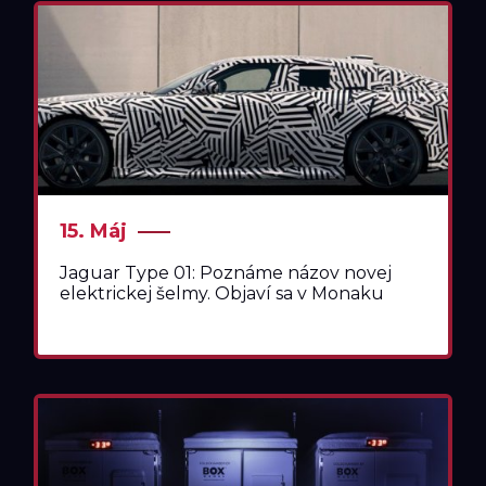
TESTY
TLAČOVÉ SPRÁVY
15. Máj
Jaguar Type 01: Poznáme názov novej
elektrickej šelmy. Objaví sa v Monaku