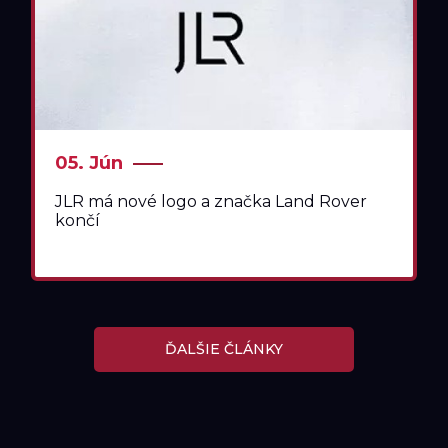
05. Jún
JLR má nové logo a značka Land Rover
končí
ĎALŠIE ČLÁNKY