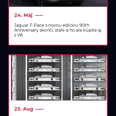
24. Máj
Jaguar F-Pace s novou edíciou 90th
Anniversary skončí, stále si ho ale kúpite aj
s V8
23. Aug