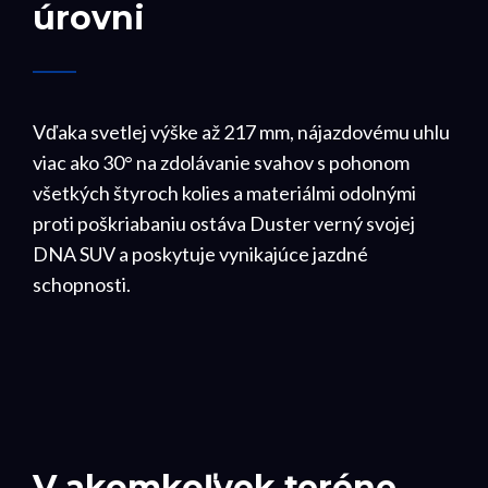
úrovni
Vďaka svetlej výške až 217 mm, nájazdovému uhlu
viac ako 30° na zdolávanie svahov s pohonom
všetkých štyroch kolies a materiálmi odolnými
proti poškriabaniu ostáva Duster verný svojej
DNA SUV a poskytuje vynikajúce jazdné
schopnosti.
V akomkoľvek teréne