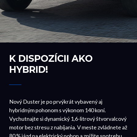
K DISPOZÍCII AKO
HYBRID!
Nový Duster je po prvýkrát vybavený aj
hybridným pohonom s výkonom 140 koní.
Vychutnajte si dynamický 1,6-litrový štvorvalcový
motor bez stresu z nabíjania. V meste zvládnete až
80 % jázd na elektrický pohon a znížite spotrebu