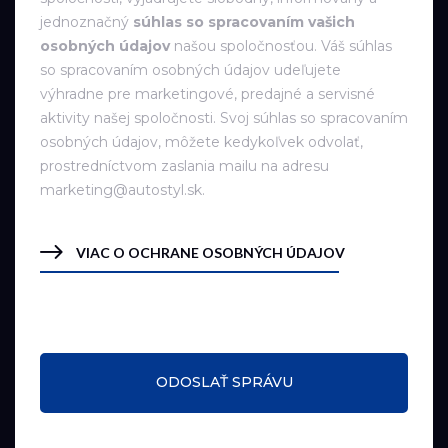
jednoznačný
súhlas so spracovaním vašich
osobných údajov
našou spoločnosťou. Váš súhlas
so spracovaním osobných údajov udeľujete
výhradne pre marketingové, predajné a servisné
aktivity našej spoločnosti. Svoj súhlas so spracovaním
osobných údajov, môžete kedykoľvek odvolať,
prostredníctvom zaslania mailu na adresu
marketing@autostyl.sk.
VIAC O OCHRANE OSOBNÝCH ÚDAJOV