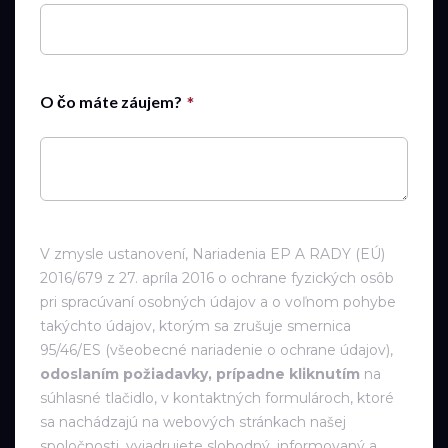
O čo máte záujem?
V zmysle ustanovení, Nariadenia EP A RADY (EÚ)
2016/679 z 27. apríla 2016 o ochrane fyzických osôb
pri spracúvaní osobných údajov a o voľnom pohybe
takýchto údajov, ktorým sa zrušuje smernica
95/46/ES (všeobecné nariadenie o ochrane údajov),
odoslaním požiadavky, prípadne kliknutím
na
súhlasné tlačidlo, v kontaktných formulároch, ktoré
sa nachádzajú na webových stránkach našej
spoločnosti, vyjadrujete slobodný, informovaný a