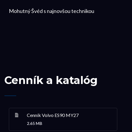
Mohutný Švéd s najnovšou technikou
Cenník a katalóg
Cenník Volvo ES90 MY27
2.65 MB