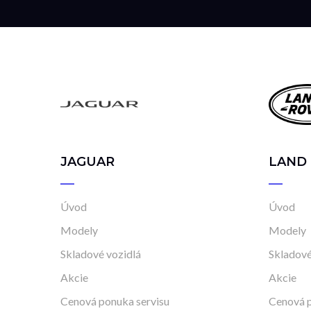
JAGUAR
LAND
Úvod
Úvod
Modely
Modely
Skladové vozidlá
Skladové
Akcie
Akcie
Cenová ponuka servisu
Cenová p