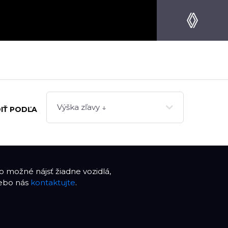
Výška zľavy ↓
IŤ PODĽA
 možné nájsť žiadne vozidlá,
lebo nás
kontaktujte
.