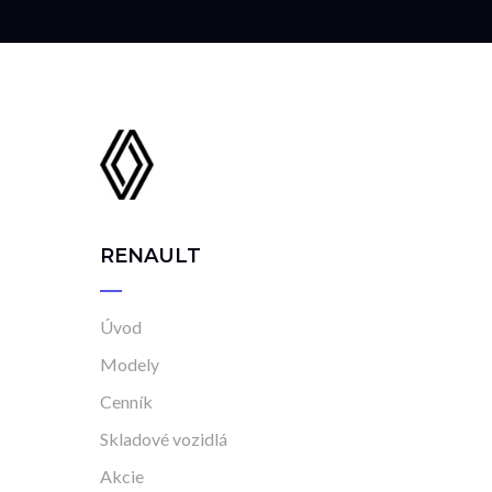
RENAULT
Úvod
Modely
Cenník
Skladové vozidlá
Akcie