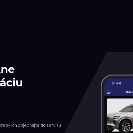
tne
áciu
treby ich objednajte do servisu