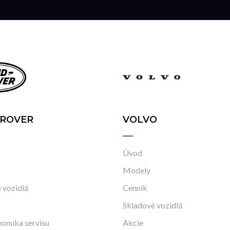
 ROVER
VOLVO
Úvod
Modely
 vozidlá
Cenník
Skladové vozidlá
onuka servisu
Akcie