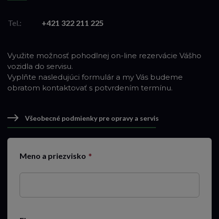
Tel.:
+421 322 211 225
Využite možnosť pohodlnej on-line rezervácie Vášho
vozidla do servisu.
Vyplňte nasledujúci formulár a my Vás budeme
obratom kontaktovať s potvrdením termínu.
8:00
Všeobecné podmienky pre opravy a servis
8:15
8:30
8:45
Meno a priezvisko
9:00
9:15
9:30
9:45