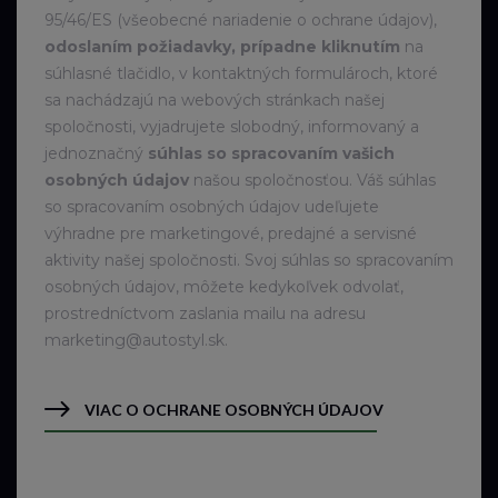
95/46/ES (všeobecné nariadenie o ochrane údajov),
odoslaním požiadavky, prípadne kliknutím
na
súhlasné tlačidlo, v kontaktných formulároch, ktoré
sa nachádzajú na webových stránkach našej
spoločnosti, vyjadrujete slobodný, informovaný a
jednoznačný
súhlas so spracovaním vašich
osobných údajov
našou spoločnosťou. Váš súhlas
so spracovaním osobných údajov udeľujete
výhradne pre marketingové, predajné a servisné
aktivity našej spoločnosti. Svoj súhlas so spracovaním
osobných údajov, môžete kedykoľvek odvolať,
prostredníctvom zaslania mailu na adresu
marketing@autostyl.sk.
VIAC O OCHRANE OSOBNÝCH ÚDAJOV