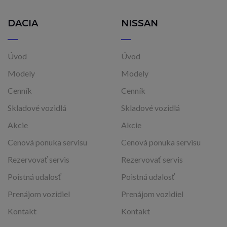
DACIA
NISSAN
Úvod
Úvod
Modely
Modely
Cenník
Cenník
Skladové vozidlá
Skladové vozidlá
Akcie
Akcie
Cenová ponuka servisu
Cenová ponuka servisu
Rezervovať servis
Rezervovať servis
Poistná udalosť
Poistná udalosť
Prenájom vozidiel
Prenájom vozidiel
Kontakt
Kontakt