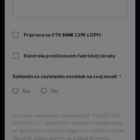
Príprava na STK
150€
129€ s DPH
Kontrola pred koncom fabrickej záruky
Súhlasím so zasielaním noviniek na svoj email:
Áno
Nie
V zmysle ustanovení, Nariadenia EP A RADY (EÚ)
2016/679 z 27. apríla 2016 o ochrane fyzických osôb
pri spracúvaní osobných údajov a o voľnom pohybe
takýchto údajov, ktorým sa zrušuje smernica