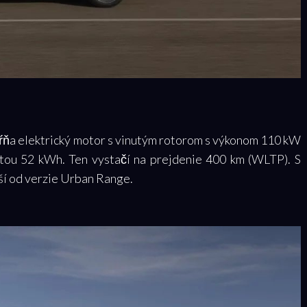
ňa elektrický motor s vinutým rotorom s výkonom 110 kW
itou 52 kWh. Ten vystačí na prejdenie 400 km (WLTP). S
ší od verzie Urban Range.