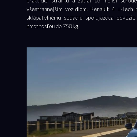
praktickú stránku a zatiaľ čo menší súrod
všestrannejším vozidlom. Renault 4 E-Tech
sklápateľnému sedadlu spolujazdca odvezie
hmotnosťou do 750 kg.