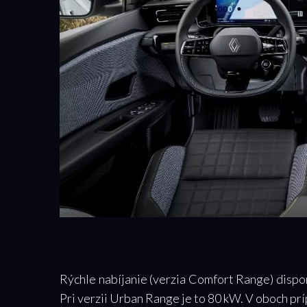
Rýchle nabíjanie (verzia Comfort Range) disp
Pri verzii Urban Range je to 80 kW. V oboch prí