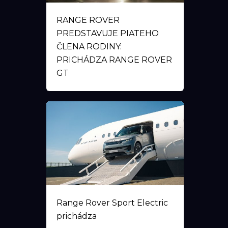
RANGE ROVER
PREDSTAVUJE PIATEHO
ČLENA RODINY:
PRICHÁDZA RANGE ROVER
GT
Range Rover Sport Electric
prichádza