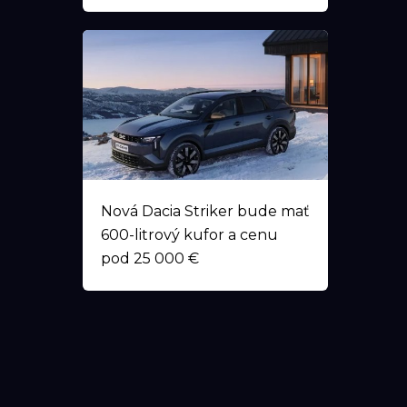
Nová Dacia Striker bude mať
600-litrový kufor a cenu
pod 25 000 €