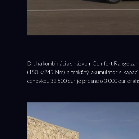
Druhá kombinácia s názvom Comfort Range zahŕ
(150 k/245 Nm) a trakčný akumulátor s kapac
cenovkou 32 500 eur je presne o 3 000 eur drah