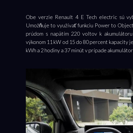
Obe verzie Renault 4 E Tech electric sú v
Umožňuje to využívať funkciu Power to Object
prúdom s napätím 220 voltov k akumulátoru
výkonom 11 kW od 15 do 80 percent kapacity je 
kWh a 2 hodiny a 37 minút v prípade akumulátor