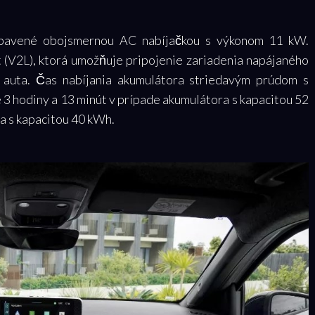
ybavené obojsmernou AC nabíjačkou s výkonom 11 kW.
 (V2L), ktorá umožňuje pripojenie zariadenia napájaného
 auta. Čas nabíjania akumulátora striedavým prúdom s
3 hodiny a 13 minút v prípade akumulátora s kapacitou 52
a s kapacitou 40 kWh.