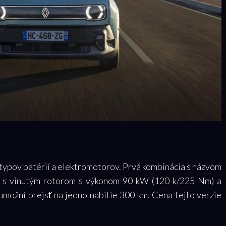
typov batérií a elektromotorov. Prvá kombinácia s názvom
r s vinutým rotorom s výkonom 90 kW (120 k/225 Nm) a
umožní prejsť na jedno nabitie 300 km. Cena tejto verzie