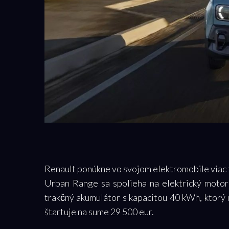
Renault ponúkne vo svojom elektromobile viac 
Urban Range sa spolieha na elektrický moto
trakčný akumulátor s kapacitou 40 kWh, ktorý 
štartuje na sume 29 500 eur.