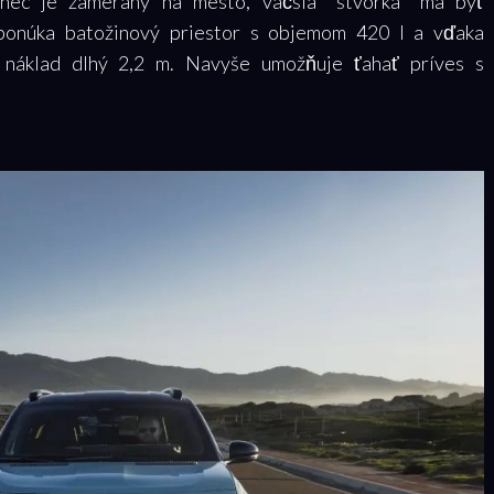
enec je zameraný na mesto, väčšia "štvorka" má byť
 ponúka batožinový priestor s objemom 420 l a vďaka
 náklad dlhý 2,2 m. Navyše umožňuje ťahať príves s