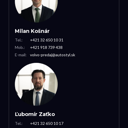
Milan Košnár
Tel.:
+421 32 650 10 31
Mob.:
+421 918 739 438
E-mail:
volvo-predaj@autostyl.sk
Ľubomír Zaťko
Tel.:
+421 32 650 10 17