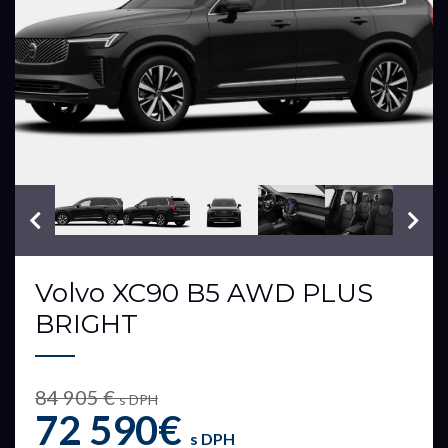
VIN: 13620089
Volvo XC90 B5 AWD PLUS
BRIGHT
84 905 €
s DPH
72 590€
s DPH