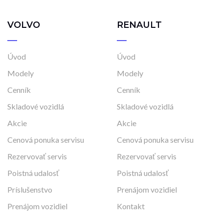
VOLVO
RENAULT
Úvod
Úvod
Modely
Modely
Cenník
Cenník
Skladové vozidlá
Skladové vozidlá
Akcie
Akcie
Cenová ponuka servisu
Cenová ponuka servisu
Rezervovať servis
Rezervovať servis
Poistná udalosť
Poistná udalosť
Príslušenstvo
Prenájom vozidiel
Prenájom vozidiel
Kontakt