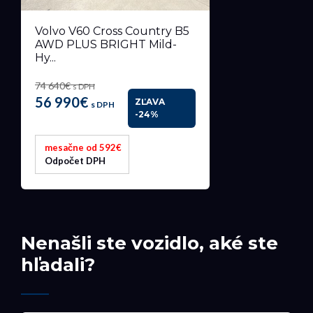
Volvo V60 Cross Country B5
AWD PLUS BRIGHT Mild-
Hy...
74 640€
s DPH
56 990€
ZĽAVA
s DPH
-24%
mesačne od 592€
Odpočet DPH
Nenašli ste vozidlo, aké ste
hľadali?