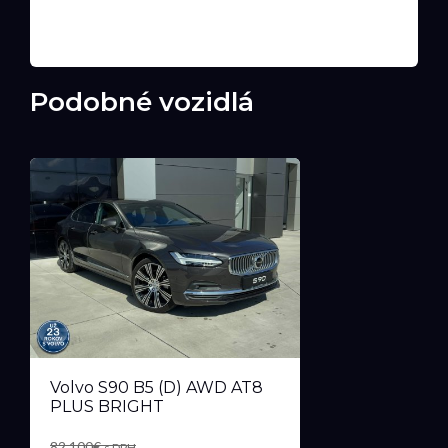
Podobné vozidlá
Volvo S90 B5 (D) AWD AT8
PLUS BRIGHT
82 100€
s DPH