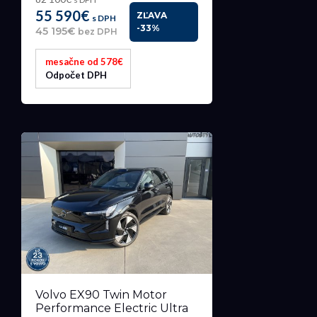
55 590€
ZĽAVA
s DPH
-33%
45 195€
bez DPH
mesačne od 578€
Odpočet DPH
Volvo EX90 Twin Motor
Performance Electric Ultra