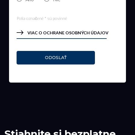
Polia označené * sú povinné
VIAC O OCHRANE OSOBNÝCH ÚDAJOV
ODOSLAŤ
Stiahnite si bezplatne