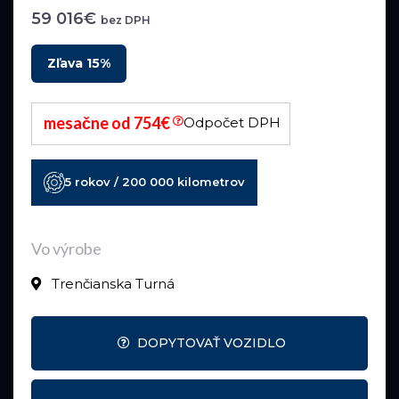
59 016€
bez DPH
Zľava 15%
mesačne od 754€
Odpočet DPH
5 rokov / 200 000 kilometrov
Vo výrobe
Trenčianska Turná
DOPYTOVAŤ VOZIDLO