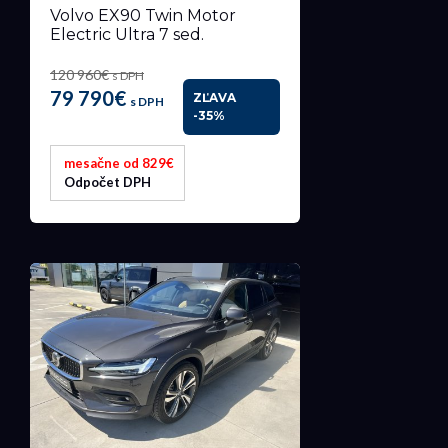
Volvo EX90 Twin Motor
Electric Ultra 7 sed.
120 960€
s DPH
79 790€
ZĽAVA
s DPH
-35%
mesačne od 829€
Odpočet DPH