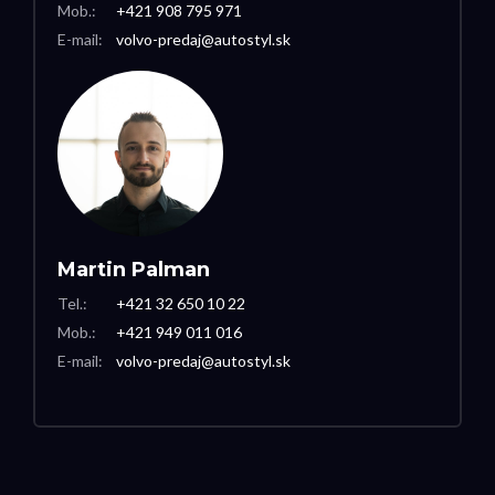
Mob.:
+421 908 795 971
E-mail:
volvo-predaj@autostyl.sk
Martin Palman
Tel.:
+421 32 650 10 22
Mob.:
+421 949 011 016
E-mail:
volvo-predaj@autostyl.sk