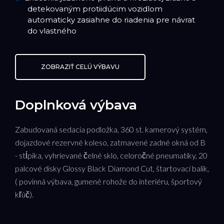
detekovaným protiidúcim vozidlom
automaticky zasiahne do riadenia pre návrat
do vlastného
ZOBRAZIŤ CELÚ VÝBAVU
Doplnková výbava
Zabudovaná sedacia podložka, 360 st. kamerový systém,
dojazdové rezervné koleso, zatmavené zadné okná od B
- stĺpika, vyhrievané čelné sklo, celoročné pneumatiky, 20
palcové disky Glossy Black Diamond Cut, štartovací balík,
( povinná výbava, gumené rohože do interiéru, športový
kľúč).