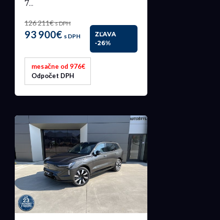
7...
126 211€
s DPH
93 900€
ZĽAVA
s DPH
-26%
mesačne od 976€
Odpočet DPH