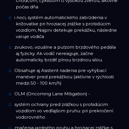
chodcom, cyklistom či vysokou zverou, aktívne
počas dňa
i noci, systém automatického zabrzdenia v
križovatke pri hroziacej zrážke s protiidúcim
vozidlom, Najprv detekuje prekážku, následne
varuje vodiča
zvukovo, vizuálne a pulzom brzdového pedála
aj fyzicky. Ak vodič nereaguje, začne
automaticky brzdiť plnou brzdnou silou.
Obsahuje aj Asistent riadenia pre vyhýbací
manéver pred prekážkou (aktívne v rýchlosti
medzi 50 - 100 km/h)
OLM (Oncoming Lane Mitigation) -
systém ochrany pred zrážkou s protiidúcim
vozidlom vo vedľajšom pruhu: pri prekročení
vodorovného
značenia jazdného pruhu a hroziacej zrážke s