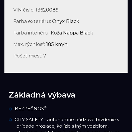
VIN číslo:
13620089
Farba exteriéru:
Onyx Black
Farba interiéru:
Koža Nappa Black
Max. rýchlosť:
185 km/h
Počet miest:
7
Základná výbava
BEZPEČNOSŤ
CITY SAFETY - autonómne núdzové brzdenie v
prípade hroziacej kolízie s iným vozidlom,