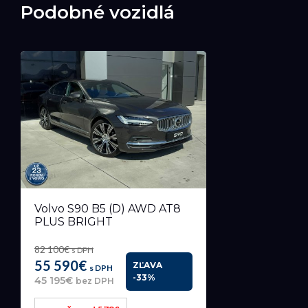
Podobné vozidlá
Volvo S90 B5 (D) AWD AT8
PLUS BRIGHT
82 100€
s DPH
55 590€
ZĽAVA
s DPH
-33%
45 195€
bez DPH