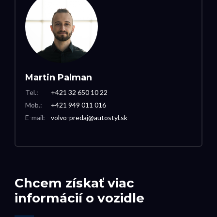
Martin Palman
Tel.:
+421 32 650 10 22
Mob.:
+421 949 011 016
E-mail:
volvo-predaj@autostyl.sk
Chcem získať viac
informácií o vozidle