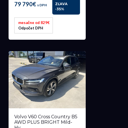
79 790€
ZĽAVA
s DPH
-35%
mesačne od 829€
Odpočet DPH
Volvo V60 Cross Country B5
AWD PLUS BRIGHT Mild-
Hy...