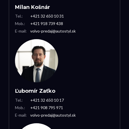
Milan Košnár
Tel.:
+421 32 650 10 31
Mob.:
+421 918 739 438
E-mail:
volvo-predaj@autostyl.sk
Ľubomír Zaťko
Tel.:
+421 32 650 10 17
Mob.:
+421 908 795 971
E-mail:
volvo-predaj@autostyl.sk