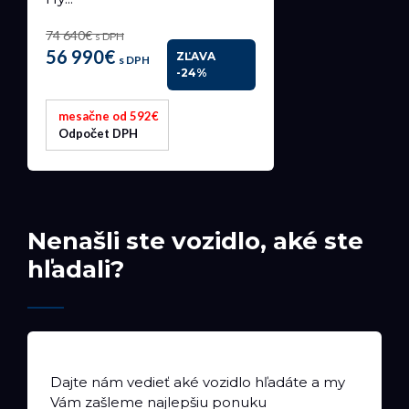
74 640€
s DPH
56 990€
ZĽAVA
s DPH
-24%
mesačne od 592€
Odpočet DPH
Nenašli ste vozidlo, aké ste
hľadali?
Dajte nám vedieť aké vozidlo hľadáte a my
Vám zašleme najlepšiu ponuku