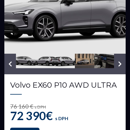
VIN: 13413657
Volvo EX60 P10 AWD ULTRA
76 160 €
s DPH
72 390€
s DPH