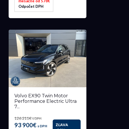
mesačne od 578€
Odpočet DPH
Volvo EX90 Twin Motor
Performance Electric Ultra
7...
126 211€
s DPH
93 900€
ZĽAVA
s DPH