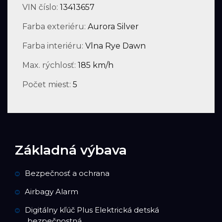
VIN číslo:
13413657
Farba exteriéru:
Aurora Silver
Farba interiéru:
Vlna Rye Dawn
Max. rýchlosť:
185 km/h
Počet miest:
5
Základná výbava
Bezpečnosť a ochrana
Airbagy Alarm
Digitálny kľúč Plus Elektrická detská
bezpečnostná