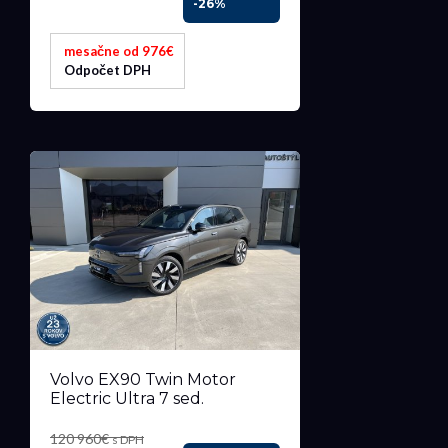
-26%
mesačne od 976€
Odpočet DPH
Volvo EX90 Twin Motor
Electric Ultra 7 sed.
120 960€
s DPH