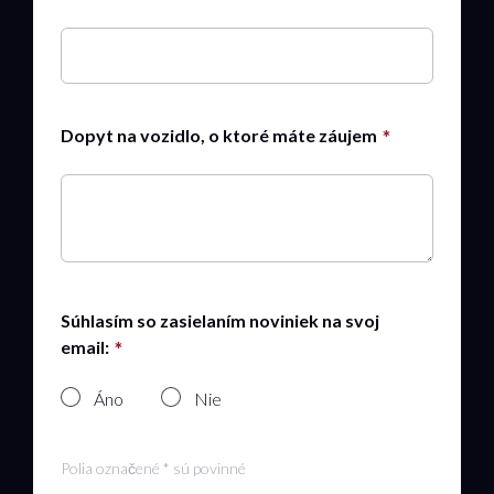
Dopyt na vozidlo, o ktoré máte záujem
Súhlasím so zasielaním noviniek na svoj
email:
Áno
Nie
Polia označené * sú povinné