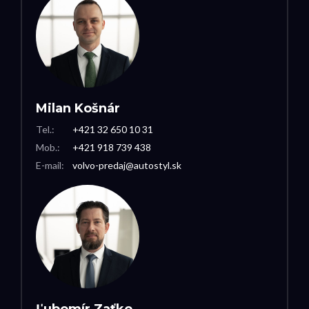
Milan Košnár
Tel.:
+421 32 650 10 31
Mob.:
+421 918 739 438
E-mail:
volvo-predaj@autostyl.sk