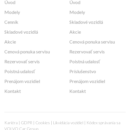
Úvod
Úvod
Modely
Modely
Cenník
Skladové vozidlá
Skladové vozidlá
Akcie
Akcie
Cenová ponuka servisu
Cenová ponuka servisu
Rezervovať servis
Rezervovať servis
Poistná udalosť
Poistná udalosť
Príslušenstvo
Prenájom vozidiel
Prenájom vozidiel
Kontakt
Kontakt
Kariéra
|
GDPR
|
Cookies
|
Likvidácia vozidiel
|
Kódex správania sa
VOLVO Car Group