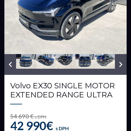
VIN: YV12ZEL94T2634761
Volvo EX30 SINGLE MOTOR
EXTENDED RANGE ULTRA
54 690 €
s DPH
42 990€
s DPH