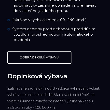
automaticky zasiahne do riadenia pre návrat
do vlastného jazdného pruhu
(aktívne v rýchlosti medzi 60 - 140 km/h)
Systém ochrany pred nehodou s protiidúcim
vozidlom prostredníctvom automatického
brzdenia
ZOBRAZIŤ CELÚ VÝBAVU
Doplnková výbava
Zatmavené zadné okná od B - stĺpika, vyhrievaný volant,
vyhrievané predné sedadlá, štartovací balík (Povinná
výbava,Gumené rohože do interiéru,Taška na kábel).
3záruka 3 roky / 100 000 km.