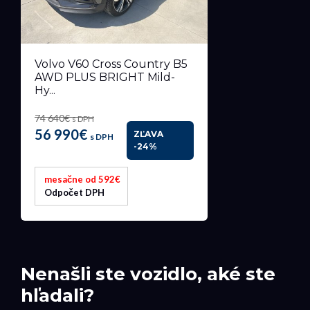
Volvo V60 Cross Country B5
AWD PLUS BRIGHT Mild-
Hy...
74 640€
s DPH
56 990€
ZĽAVA
s DPH
-24%
mesačne od 592€
Odpočet DPH
Nenašli ste vozidlo, aké ste
hľadali?