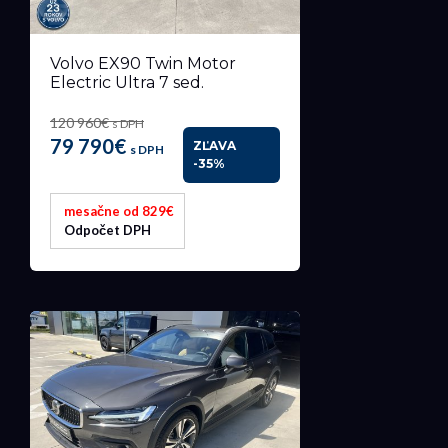
Volvo EX90 Twin Motor
Electric Ultra 7 sed.
120 960€
s DPH
79 790€
ZĽAVA
s DPH
-35%
mesačne od 829€
Odpočet DPH