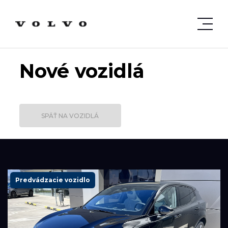
Nové vozidlá
SPÄŤ NA VOZIDLÁ
Predvádzacie vozidlo