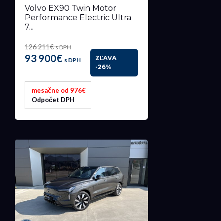
Volvo EX90 Twin Motor
Performance Electric Ultra
7...
126 211€
s DPH
93 900€
ZĽAVA
s DPH
-26%
mesačne od 976€
Odpočet DPH