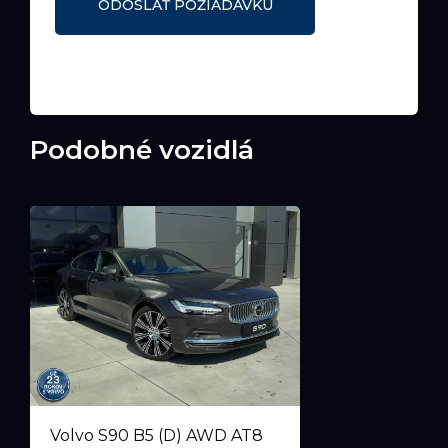
Podobné vozidlá
Volvo S90 B5 (D) AWD AT8