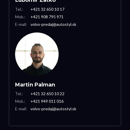
Ľubomír Zaťko
Tel.:
+421 32 650 10 17
Mob.:
+421 908 795 971
E-mail:
volvo-predaj@autostyl.sk
Martin Palman
Tel.:
+421 32 650 10 22
Mob.:
+421 949 011 016
E-mail:
volvo-predaj@autostyl.sk