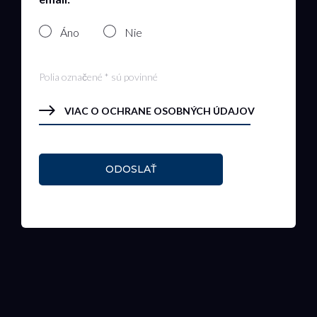
Áno
Nie
Polia označené * sú povinné
VIAC O OCHRANE OSOBNÝCH ÚDAJOV
ODOSLAŤ