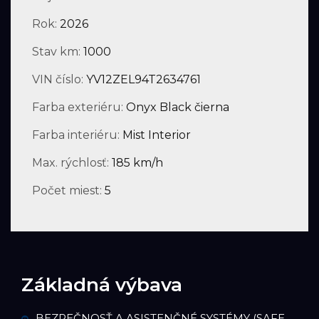
Rok:
2026
Stav km:
1000
VIN číslo:
YV12ZEL94T2634761
Farba exteriéru:
Onyx Black čierna
Farba interiéru:
Mist Interior
Max. rýchlosť:
185 km/h
Počet miest:
5
Základná výbava
BEZPEČNOSŤ A ASISTENČNÉ SYSTÉMY (SAFE