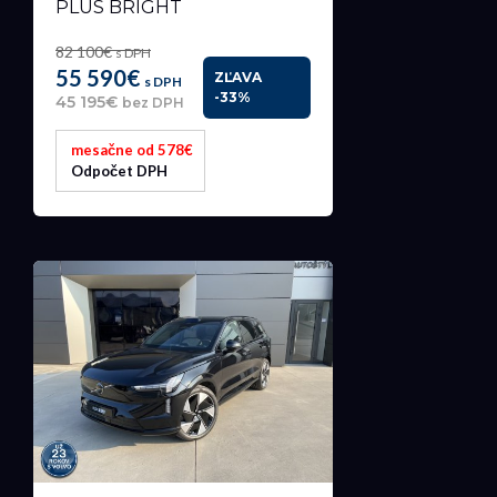
PLUS BRIGHT
82 100€
s DPH
55 590€
ZĽAVA
s DPH
-33%
45 195€
bez DPH
mesačne od 578€
Odpočet DPH