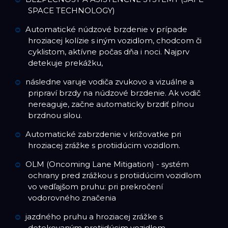
SPACE TECHNOLOGY)
Automatické núdzové brzdenie v prípade
hroziacej kolízie s iným vozidlom, chodcom či
cyklistom, aktívne počas dňa i noci. Najprv
detekuje prekážku,
následne varuje vodiča zvukovo a vizuálne a
pripraví brzdy na núdzové brzdenie. Ak vodič
nereaguje, začne automaticky brzdiť plnou
brzdnou silou.
Automatické zabrzdenie v križovatke pri
hroziacej zrážke s protiidúcim vozidlom.
OLM (Oncoming Lane Mitigation) - systém
ochrany pred zrážkou s protiidúcim vozidlom
vo vedľajšom pruhu: pri prekročení
vodorovného značenia
jazdného pruhu a hroziacej zrážke s
detekovaným protiidúcim vozidlom