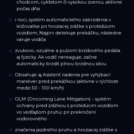
chodcom, cyklistom či vysokou zverou, aktívne
počas dňa
i noci, systém automatického zabrzdenia v
križovatke pri hroziacej zrážke s protiidúcim
vozidlom, Najprv detekuje prekážku, následne
varuje vodiča
zvukovo, vizuálne a pulzom brzdového pedála
aj fyzicky. Ak vodič nereaguje, začne
automaticky brzdiť plnou brzdnou silou.
Obsahuje aj Asistent riadenia pre vyhýbací
manéver pred prekážkou (aktívne v rýchlosti
medzi 50 - 100 km/h)
OLM (Oncoming Lane Mitigation) - systém
ochrany pred zrážkou s protiidúcim vozidlom
vo vedľajšom pruhu: pri prekročení
vodorovného
značenia jazdného pruhu a hroziacej zrážke s