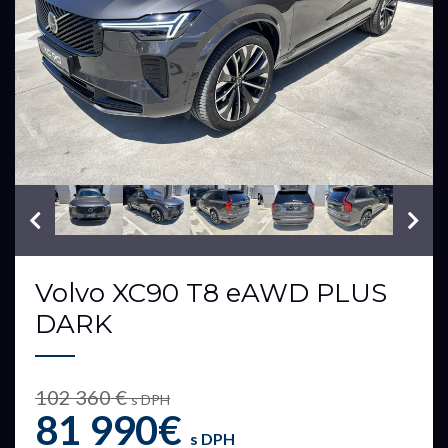
VIN: YV1LFH7V0T1474325
Volvo XC90 T8 eAWD PLUS
DARK
102 360 €
s DPH
81 990€
s DPH