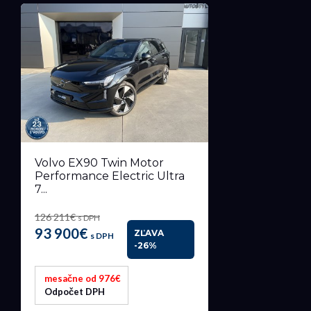
Volvo EX90 Twin Motor
Performance Electric Ultra
7...
126 211€
s DPH
93 900€
ZĽAVA
s DPH
-26%
mesačne od 976€
Odpočet DPH