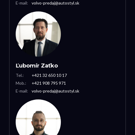
E-mail:
volvo-predaj@autostyl.sk
Ľubomír Zaťko
Tel.:
+421 32 650 10 17
Mob.:
+421 908 795 971
E-mail:
volvo-predaj@autostyl.sk