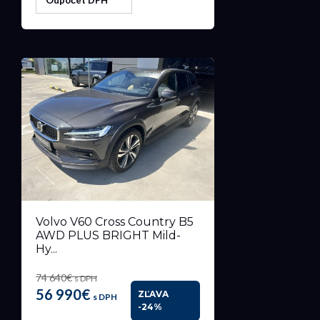
Odpočet DPH
Volvo V60 Cross Country B5
AWD PLUS BRIGHT Mild-
Hy...
74 640€
s DPH
56 990€
ZĽAVA
s DPH
-24%