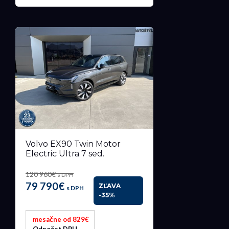
Volvo EX90 Twin Motor
Electric Ultra 7 sed.
120 960€
s DPH
79 790€
ZĽAVA
s DPH
-35%
mesačne od 829€