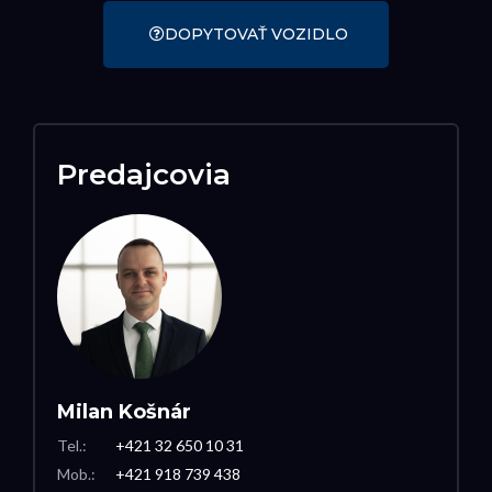
DOPYTOVAŤ VOZIDLO
Predajcovia
Milan Košnár
Tel.:
+421 32 650 10 31
Mob.:
+421 918 739 438