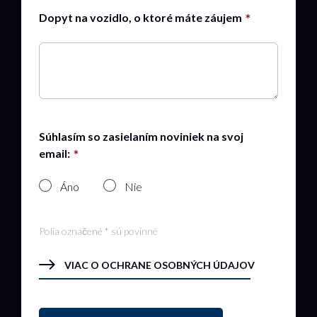
Dopyt na vozidlo, o ktoré máte záujem
Súhlasím so zasielaním noviniek na svoj
email:
Áno
Nie
Polia označené * sú povinné
VIAC O OCHRANE OSOBNÝCH ÚDAJOV