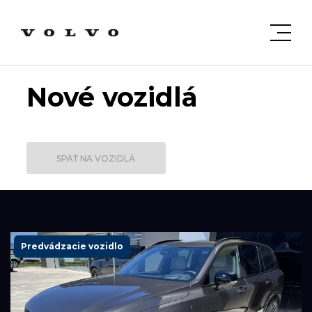
Nové vozidlá
SPÄŤ NA VOZIDLÁ
Predvádzacie vozidlo