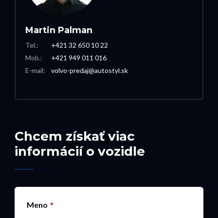
Martin Palman
Tel.:
+421 32 650 10 22
Mob.:
+421 949 011 016
E-mail:
volvo-predaj@autostyl.sk
Chcem získať viac
informácií o vozidle
Meno