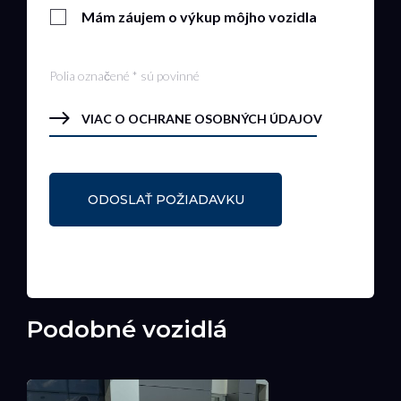
Mám záujem o výkup môjho vozidla
Polia označené * sú povinné
VIAC O OCHRANE OSOBNÝCH ÚDAJOV
Podobné vozidlá