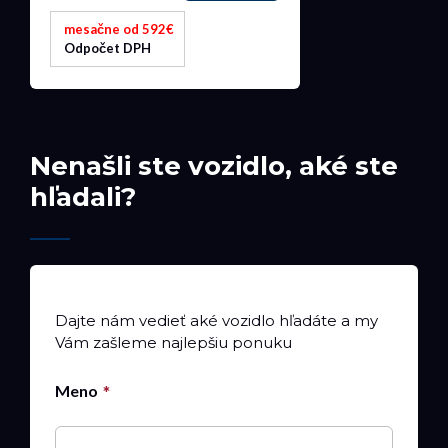
mesačne od 592€
Odpočet DPH
Nenašli ste vozidlo, aké ste
hľadali?
Dajte nám vedieť aké vozidlo hľadáte a my
Vám zašleme najlepšiu ponuku
Meno