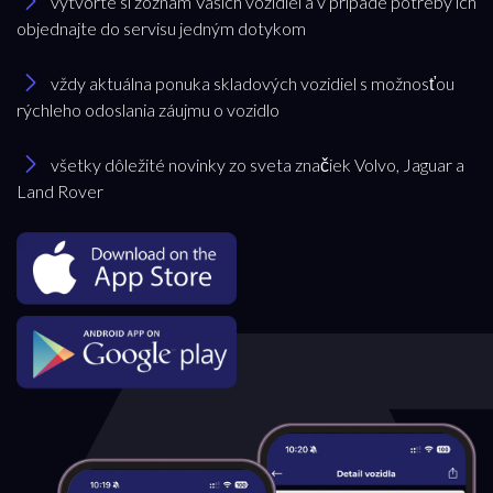
vytvorte si zoznam Vašich vozidiel a v prípade potreby ich
objednajte do servisu jedným dotykom
vždy aktuálna ponuka skladových vozidiel s možnosťou
rýchleho odoslania záujmu o vozidlo
všetky dôležité novinky zo sveta značiek Volvo, Jaguar a
Land Rover