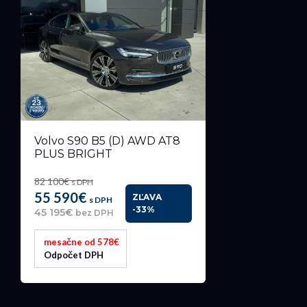
Volvo S90 B5 (D) AWD AT8
PLUS BRIGHT
82 100€
s DPH
55 590€
ZĽAVA
s DPH
-33%
45 195€
bez DPH
mesačne od 578€
Odpočet DPH