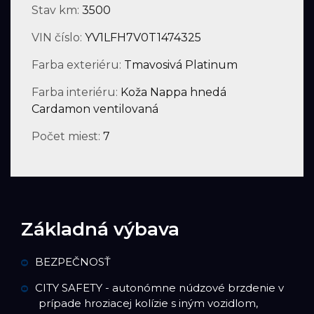
Stav km:
3500
VIN číslo:
YV1LFH7V0T1474325
Farba exteriéru:
Tmavosivá Platinum
Farba interiéru:
Koža Nappa hnedá
Cardamon ventilovaná
Počet miest:
7
Základná výbava
BEZPEČNOSŤ
CITY SAFETY - autonómne núdzové brzdenie v
prípade hroziacej kolízie s iným vozidlom,