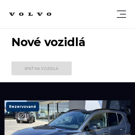
Nové vozidlá
SPÄŤ NA VOZIDLÁ
Rezervované