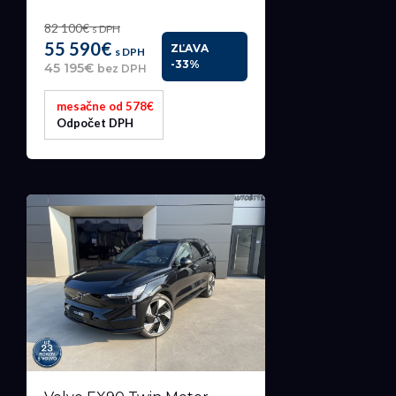
82 100€
s DPH
55 590€
ZĽAVA
s DPH
-33%
45 195€
bez DPH
mesačne od 578€
Odpočet DPH