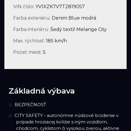
VIN číslo:
YV1XZK7V7T2819057
Farba exteriéru:
Denim Blue modrá
Farba interiéru:
Šedý textil Melange City
Max. rýchlosť:
185 km/h
Počet miest:
5
Základná výbava
BEZPEČNOSŤ
CITY SAFETY - autonómne núdzové brzdenie v
prípade hroziacej kolízie s iným vozidlom,
chodcom, cyklistom či vysokou zverou, aktívne