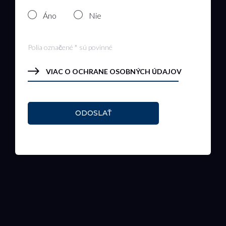
Áno
Nie
Polia označené * sú povinné
VIAC O OCHRANE OSOBNÝCH ÚDAJOV
ODOSLAŤ