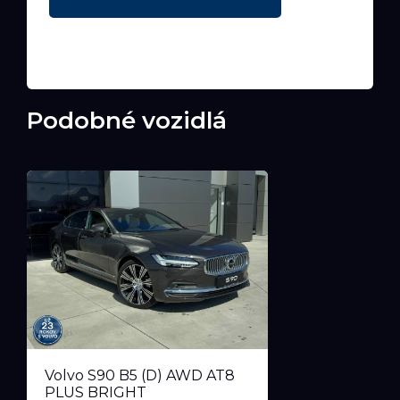
Podobné vozidlá
Volvo S90 B5 (D) AWD AT8
PLUS BRIGHT