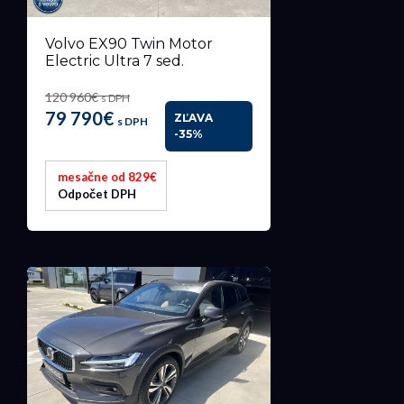
Volvo EX90 Twin Motor
Electric Ultra 7 sed.
120 960€
s DPH
79 790€
ZĽAVA
s DPH
-35%
mesačne od 829€
Odpočet DPH