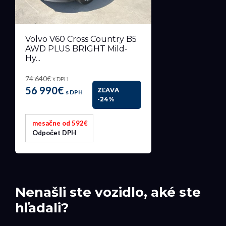
Volvo V60 Cross Country B5
AWD PLUS BRIGHT Mild-
Hy...
74 640€
s DPH
56 990€
ZĽAVA
s DPH
-24%
mesačne od 592€
Odpočet DPH
Nenašli ste vozidlo, aké ste
hľadali?