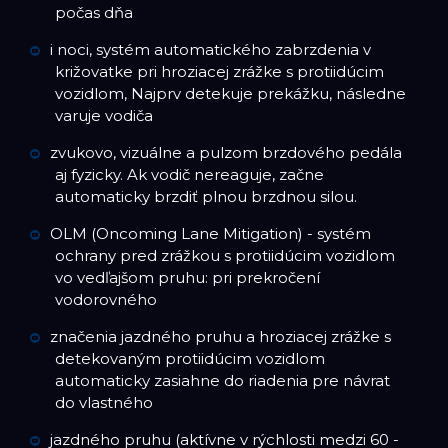
počas dňa
i noci, systém automatického zabrzdenia v
križovatke pri hroziacej zrážke s protiidúcim
vozidlom, Najprv detekuje prekážku, následne
varuje vodiča
zvukovo, vizuálne a pulzom brzdového pedála
aj fyzicky. Ak vodič nereaguje, začne
automaticky brzdiť plnou brzdnou silou.
OLM (Oncoming Lane Mitigation) - systém
ochrany pred zrážkou s protiidúcim vozidlom
vo vedľajšom pruhu: pri prekročení
vodorovného
značenia jazdného pruhu a hroziacej zrážke s
detekovaným protiidúcim vozidlom
automaticky zasiahne do riadenia pre návrat
do vlastného
jazdného pruhu (aktívne v rýchlosti medzi 60 -