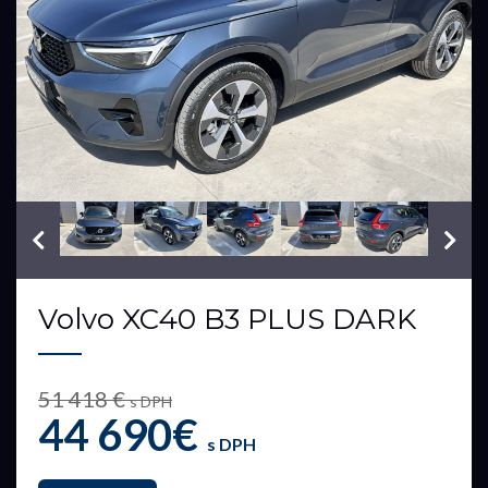
VIN: YV1XZK7V7T2819057
Volvo XC40 B3 PLUS DARK
51 418 €
s DPH
44 690€
s DPH