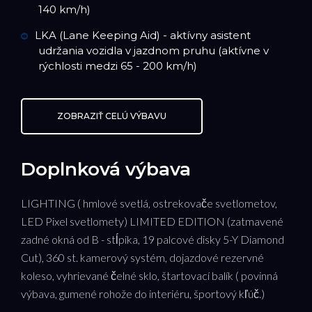
140 km/h)
LKA (Lane Keeping Aid) - aktívny asistent
udržania vozidla v jazdnom pruhu (aktívne v
rýchlosti medzi 65 - 200 km/h)
ZOBRAZIŤ CELÚ VÝBAVU
Doplnková výbava
LIGHTING ( hmlové svetlá, ostrekovače svetlometov,
LED Pixel svetlomety) LIMITED EDITION (zatmavené
zadné okná od B - stĺpika, 19 palcové disky 5-Y Diamond
Cut), 360 st. kamerový systém, dojazdové rezervné
koleso, vyhrievané čelné sklo, štartovací balík ( povinná
výbava, gumené rohože do interiéru, športový kľúč.)