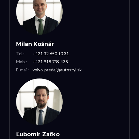
Milan Košnár
Tel.:
+421 32 650 10 31
Mob.:
+421 918 739 438
E-mail:
volvo-predaj@autostyl.sk
Ľubomír Zaťko