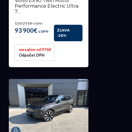
Volvo EX90 Twin Motor
Performance Electric Ultra
7...
126 211€
s DPH
93 900€
ZĽAVA
s DPH
-26%
mesačne od 976€
Odpočet DPH