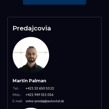
Predajcovia
Martin Palman
Tel.:
+421 32 650 10 22
Mob.:
+421 949 011 016
E-mail:
volvo-predaj@autostyl.sk