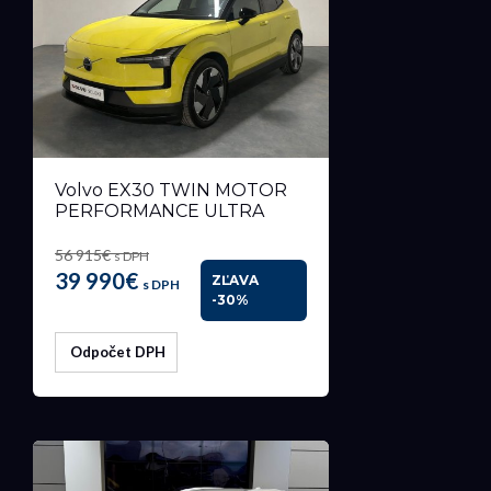
Volvo EX30 TWIN MOTOR
PERFORMANCE ULTRA
56 915€
s DPH
39 990€
ZĽAVA
s DPH
-30%
Odpočet DPH