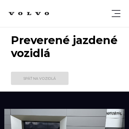
Preverené jazdené
vozidlá
SPÄŤ NA VOZIDLÁ