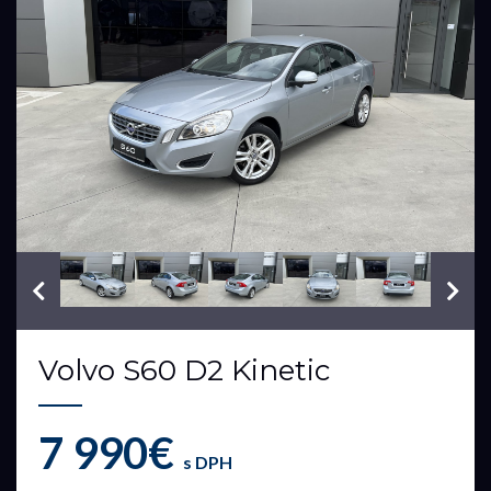
VIN: YV1FS84A1C2125082
Volvo S60 D2 Kinetic
7 990€
s DPH