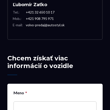
Ľubomír Zaťko
Tel.:
+421 32 650 10 17
Mob.:
+421 908 795 971
E-mail:
volvo-predaj@autostyl.sk
Chcem získať viac
informácií o vozidle
Meno