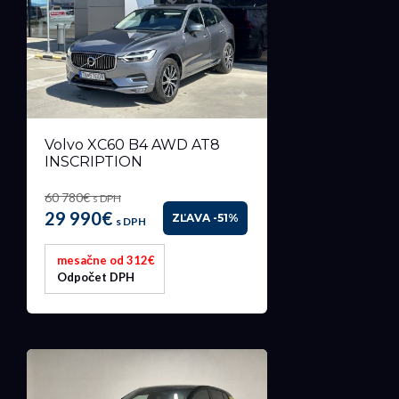
Volvo XC60 B4 AWD AT8
INSCRIPTION
60 780€
s DPH
29 990€
ZĽAVA -51%
s DPH
mesačne od 312€
Odpočet DPH