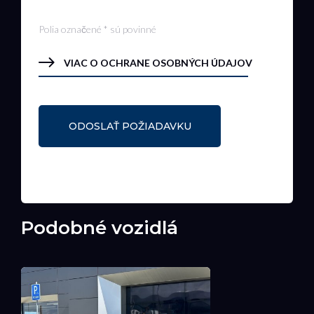
Polia označené * sú povinné
VIAC O OCHRANE OSOBNÝCH ÚDAJOV
Podobné vozidlá