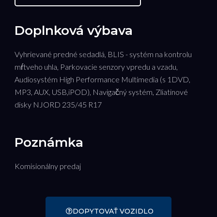
Doplnková výbava
Vyhrievané predné sedadlá, BLIS - systém na kontrolu
mŕtveho uhla, Parkovacie senzory vpredu a vzadu,
Audiosystém High Performance Multimedia (s 1DVD,
MP3, AUX, USB,iPOD), Navigačný systém, Zliatinové
disky NJORD 235/45 R17
Poznámka
Komisionálny predaj
DOPYTOVAŤ VOZIDLO