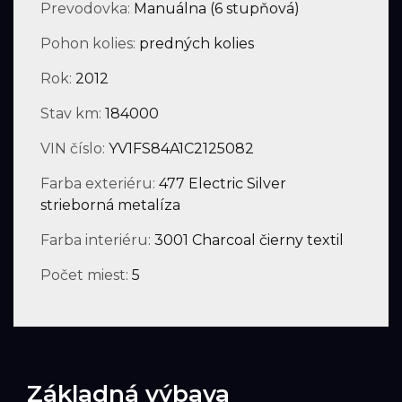
Prevodovka:
Manuálna (6 stupňová)
Pohon kolies:
predných kolies
Rok:
2012
Stav km:
184000
VIN číslo:
YV1FS84A1C2125082
Farba exteriéru:
477 Electric Silver
strieborná metalíza
Farba interiéru:
3001 Charcoal čierny textil
Počet miest:
5
Základná výbava