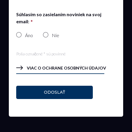
Súhlasím so zasielaním noviniek na svoj
email:
Áno
Nie
Polia označené * sú povinné
VIAC O OCHRANE OSOBNÝCH ÚDAJOV
ODOSLAŤ