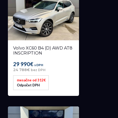
Volvo XC60 B4 (D) AWD AT8
INSCRIPTION
29 990€
s DPH
24 788€
bez DPH
mesačne od 312€
Odpočet DPH