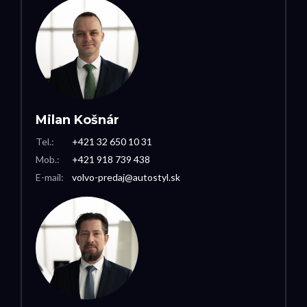
Milan Košnár
Tel.:
+421 32 650 10 31
Mob.:
+421 918 739 438
E-mail:
volvo-predaj@autostyl.sk