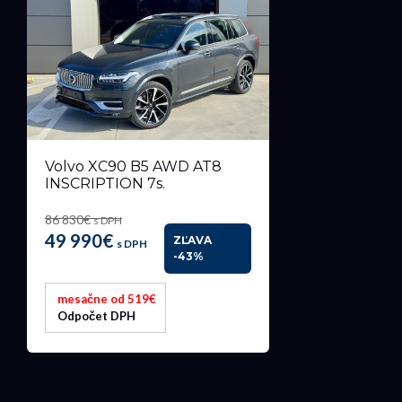
Volvo XC90 B5 AWD AT8
INSCRIPTION 7s.
86 830€
s DPH
49 990€
ZĽAVA
s DPH
-43%
mesačne od 519€
Odpočet DPH