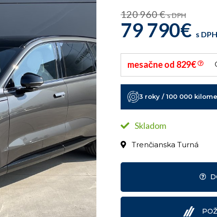
120 960 €
s DPH
79 790€
s DP
mesačne od 829€
3 roky / 100 000 kilom
Skladom
Trenčianska Turná
POŽ