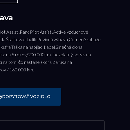
ava
t Assist ,Park Pilot Assist ,Active vzduchové
klá Štartovací balík Povinná výbava,Gumené rohože
kufra,Taška na nabíjací kábel,Slnečná clona
ka na 5 rokov/200.000km , bezplatný servis na
i na tom, čo nastane skôr). Záruka na
kov / 160 000 km.
DOPYTOVAŤ VOZIDLO