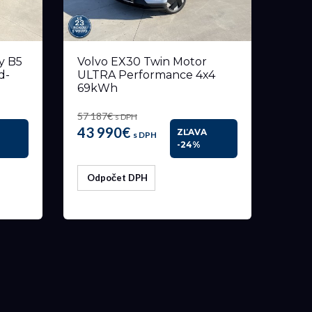
y B5
Volvo EX30 Twin Motor
d-
ULTRA Performance 4x4
69kWh
57 187€
s DPH
43 990€
ZĽAVA
s DPH
-24%
Odpočet DPH