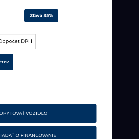
Zľava 35%
H
Odpočet DPH
etrov
DOPYTOVAŤ VOZIDLO
IADAŤ O FINANCOVANIE