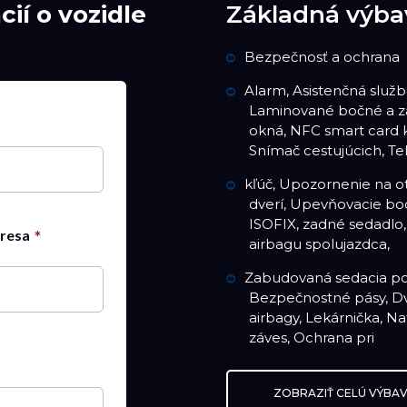
ií o vozidle
Základná výba
Bezpečnosť a ochrana
Alarm, Asistenčná služb
Laminované bočné a 
okná, NFC smart card k
Snímač cestujúcich, Te
kľúč, Upozornenie na o
dverí, Upevňovacie bo
ISOFIX, zadné sedadlo,
dresa
airbagu spolujazdca,
Zabudovaná sedacia po
Bezpečnostné pásy, D
airbagy, Lekárnička, N
záves, Ochrana pri
ZOBRAZIŤ CELÚ VÝBA