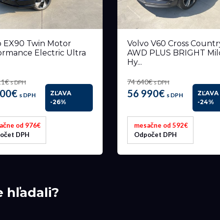
o EX90 Twin Motor
Volvo V60 Cross Countr
ormance Electric Ultra
AWD PLUS BRIGHT Mil
Hy...
11€
74 640€
s DPH
s DPH
900€
56 990€
ZĽAVA
ZĽAVA
s DPH
s DPH
-26%
-24%
ačne od 976€
mesačne od 592€
očet DPH
Odpočet DPH
e hľadali?