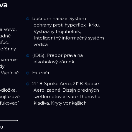
va
bočnom náraze, Systém
ochrany proti hyperflexii krku,
a Volvo,
Výstražný trojuholník,
zadné
Inteligentný informačný systém
ľúč,
vodiča
lefónny
(IDIS), Predpríprava na
tvorenie
alkoholový zámok
dy
 Vypínač
Exteriér
21” 8-Spoke Aero, 21″ 8-Spoke
dložka,
Aero, zadné, Dizajn predných
vojfázové
svetlometov v tvare Thorovho
afukovací
kladiva, Kryty vonkajších
VU