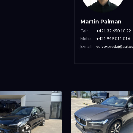
Martin Palman
Tel.:
+421 32 650 10 22
Mob.:
+421 949 011 016
E-mail:
volvo-predaj@autos