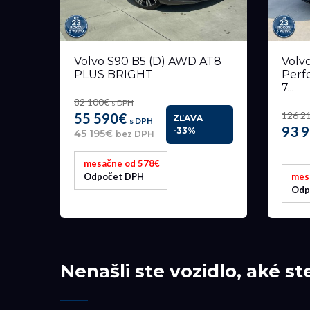
Volvo S90 B5 (D) AWD AT8
Volv
PLUS BRIGHT
Perf
7...
82 100€
s DPH
126 2
55 590€
ZĽAVA
s DPH
93 
-33%
45 195€
bez DPH
mesačne od 578€
Odpočet DPH
mes
Odp
Nenašli ste vozidlo, aké st