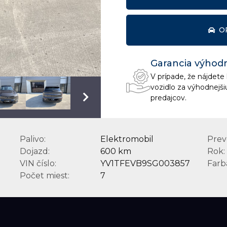
O
Garancia výhod
V prípade, že nájdet
vozidlo za výhodnejši
predajcov.
Palivo:
Elektromobil
Prev
Dojazd:
600 km
Rok:
VIN číslo:
YV1TFEVB9SG003857
Farb
Počet miest:
7