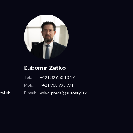
Ľubomír Zaťko
Tel.:
+421 32 650 10 17
Mob.:
+421 908 795 971
tyl.sk
E-mail:
volvo-predaj@autostyl.sk