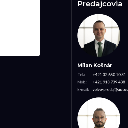
Predajcovia
Milan Košnár
Tel.:
+421 32 650 10 31
Mob.:
+421 918 739 438
E-mail:
volvo-predaj@autos