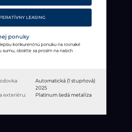
PERATÍVNY LEASING
nej ponuky
e lepšiu konkurenčnú ponuku na rovnaké
u sumu, obráťte sa prosím na našich
odovka:
Automatická (1 stupňová)
2025
a exteriéru:
Platinum šedá metalíza