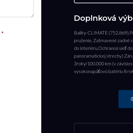
Doplnková výb
Balíky-CLIMATE (752,869),Pilo
pruženie, Zatmavené zadné s
do interiéru,Ochranná sieť do 
panoramatickej strechy) Záru
3roky/100.000 km (v závislost
vysokonapäťovú batériu 8 ro