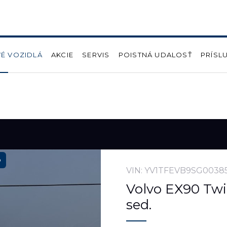
É VOZIDLÁ
AKCIE
SERVIS
POISTNÁ UDALOSŤ
PRÍSL
o
VIN: YV1TFEVB9SG0038
Volvo EX90 Twin
sed.