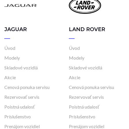
Najazdené kilometre
0 km
4 600 km
JAGUAR
LAND ROVER
Rok výroby
2023
2025
Úvod
Úvod
Modely
Modely
Cena
Skladové vozidlá
Skladové vozidlá
37 990 €
65 990 €
Akcie
Akcie
Cenová ponuka servisu
Cenová ponuka servisu
Rezervovať servis
Rezervovať servis
Stav
Poistná udalosť
Poistná udalosť
Na ceste
Príslušenstvo
Príslušenstvo
Skladom
Vo výrobe
Prenájom vozidiel
Prenájom vozidiel