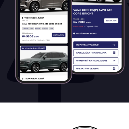
Palivo
Benzín
Benzín+LPG
Diesel
Elektromobil
Hybrid
Mild hybrid benzín
Mild hybrid diesel
Plugin hybrid
Prevodovka
Automatická
Automatická – bezstupňová
Manuálna