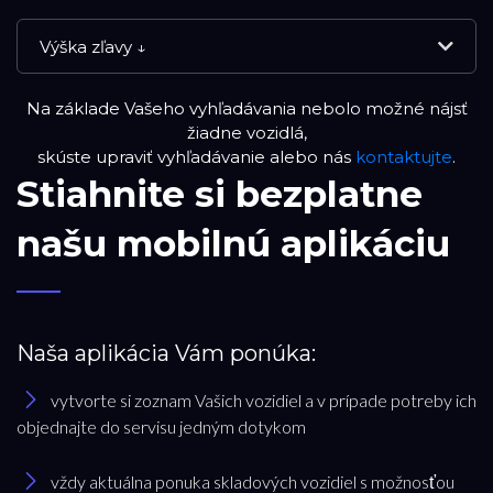
Výška zľavy ↓
Na základe Vašeho vyhľadávania nebolo možné nájsť
NOVÉ VOZIDLÁ
žiadne vozidlá,
skúste upraviť vyhľadávanie alebo nás
kontaktujte
.
Stiahnite si bezplatne
VOLVO SELEKT
našu mobilnú aplikáciu
JAZDENÉ VOZIDLÁ
RESET FILTRA
Naša aplikácia Vám ponúka:
vytvorte si zoznam Vašich vozidiel a v prípade potreby ich
Značka
objednajte do servisu jedným dotykom
Volvo
vždy aktuálna ponuka skladových vozidiel s možnosťou