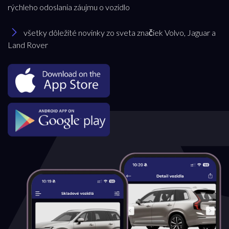
rýchleho odoslania záujmu o vozidlo
Model
všetky dôležité novinky zo sveta značiek Volvo, Jaguar a
Land Rover
XC60
Pobočka
Bratislava
Trenčianska Turná
Trnava
Akciová ponuka
všetky