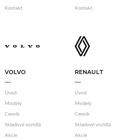
Vo výrobe, s možnosťou meniť konfiguráciu
Kontakt
Kontakt
VOLVO
RENAULT
Úvod
Úvod
Modely
Modely
Cenník
Cenník
Skladové vozidlá
Skladové vozidlá
Akcie
Akcie