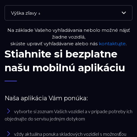
Výška zľavy ↓
Na základe Vašeho vyhľadávania nebolo možné nájsť
NOVÉ VOZIDLÁ
žiadne vozidlá,
skúste upraviť vyhľadávanie alebo nás
kontaktujte
.
Stiahnite si bezplatne
VOLVO SELEKT
našu mobilnú aplikáciu
JAZDENÉ VOZIDLÁ
RESET FILTRA
Naša aplikácia Vám ponúka:
vytvorte si zoznam Vašich vozidiel a v prípade potreby ich
Značka
objednajte do servisu jedným dotykom
Volvo
vždy aktuálna ponuka skladových vozidiel s možnosťou