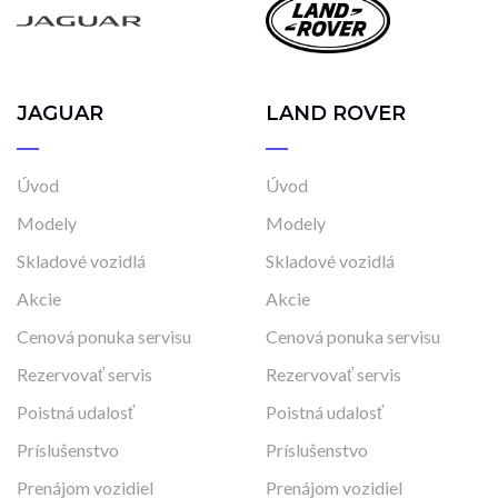
Najazdené kilometre
0 km
4 200 km
JAGUAR
LAND ROVER
Rok výroby
2023
2025
Úvod
Úvod
Modely
Modely
Cena
Skladové vozidlá
Skladové vozidlá
35 490 €
65 990 €
Akcie
Akcie
Cenová ponuka servisu
Cenová ponuka servisu
Rezervovať servis
Rezervovať servis
Stav
Poistná udalosť
Poistná udalosť
Na ceste
Príslušenstvo
Príslušenstvo
Skladom
Vo výrobe
Prenájom vozidiel
Prenájom vozidiel