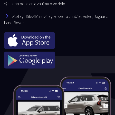
rýchleho odoslania záujmu o vozidlo
Model
všetky dôležité novinky zo sveta značiek Volvo, Jaguar a
Land Rover
XC90
Pobočka
Bratislava
Trenčianska Turná
Trnava
Akciová ponuka
všetky