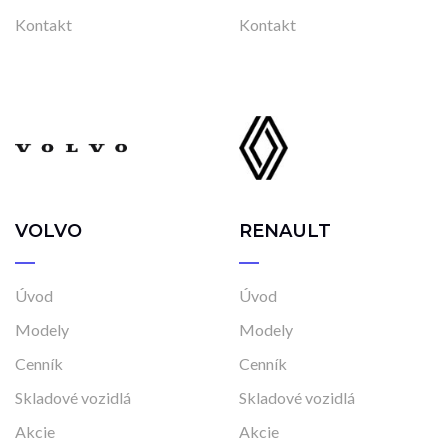
Vo výrobe, s možnosťou meniť konfiguráciu
Kontakt
Kontakt
VOLVO
RENAULT
Úvod
Úvod
Modely
Modely
Cenník
Cenník
Skladové vozidlá
Skladové vozidlá
Akcie
Akcie