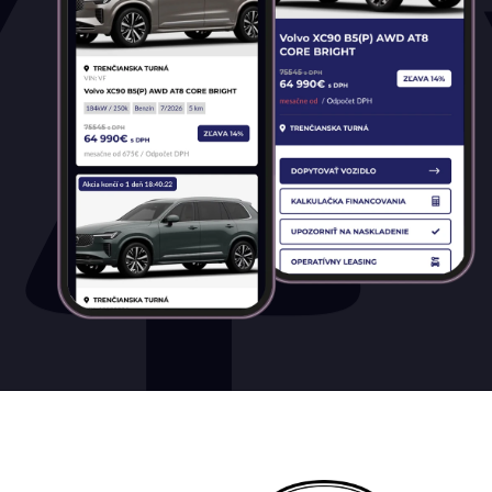
Palivo
Benzín
Benzín+LPG
Diesel
Elektromobil
Hybrid
Mild hybrid benzín
Mild hybrid diesel
Plugin hybrid
Prevodovka
Automatická
Automatická – bezstupňová
Manuálna