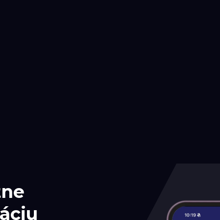
tne
áciu