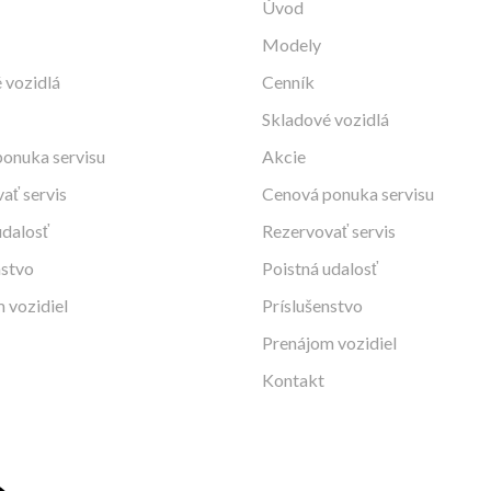
Úvod
Modely
 vozidlá
Cenník
Skladové vozidlá
onuka servisu
Akcie
ať servis
Cenová ponuka servisu
udalosť
Rezervovať servis
nstvo
Poistná udalosť
 vozidiel
Príslušenstvo
Prenájom vozidiel
Kontakt