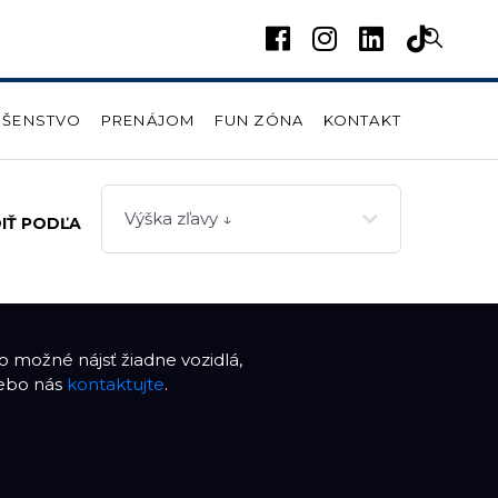
UŠENSTVO
PRENÁJOM
FUN ZÓNA
KONTAKT
Výška zľavy ↓
IŤ PODĽA
 možné nájsť žiadne vozidlá,
lebo nás
kontaktujte
.