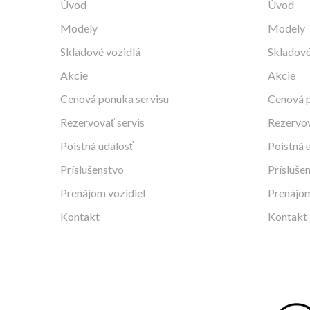
Úvod
Úvod
Modely
Modely
Skladové vozidlá
Skladové
Akcie
Akcie
Cenová ponuka servisu
Cenová p
Rezervovať servis
Rezervov
Poistná udalosť
Poistná 
Príslušenstvo
Prísluše
Prenájom vozidiel
Prenájom
Kontakt
Kontakt