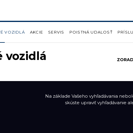
É VOZIDLÁ
AKCIE
SERVIS
POISTNÁ UDALOSŤ
PRÍSL
 vozidlá
ZORAD
Na základe Vašeho vyhľadávania nebolo
skúste upraviť vyhľadávanie a