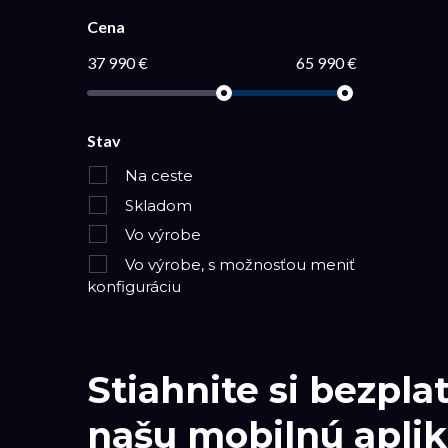
Cena
37 990 €
65 990 €
Stav
Na ceste
Skladom
Vo výrobe
Vo výrobe, s možnosťou meniť
konfiguráciu
Stiahnite si bezpla
našu mobilnú aplik