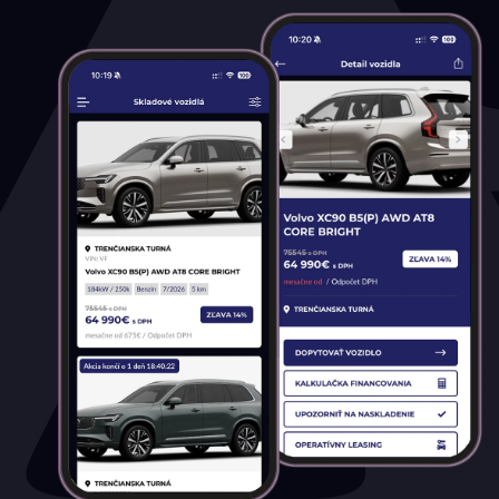
Najazdené kilometre
0 km
184 000 km
Rok výroby
2012
2026
Cena
7 990 €
65 990 €
Stav
Na ceste
Skladom
Vo výrobe