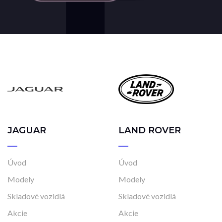
Vo výrobe, s možnosťou meniť konfiguráciu
JAGUAR
LAND ROVER
Úvod
Úvod
Modely
Modely
Skladové vozidlá
Skladové vozidlá
Akcie
Akcie