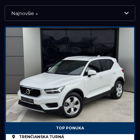
Najnovšie ↓
NOVÉ VOZIDLÁ
VOLVO SELEKT
JAZDENÉ VOZIDLÁ
RESET FILTRA
Značka
TOP PONUKA
Volvo
TRENČIANSKA TURNÁ