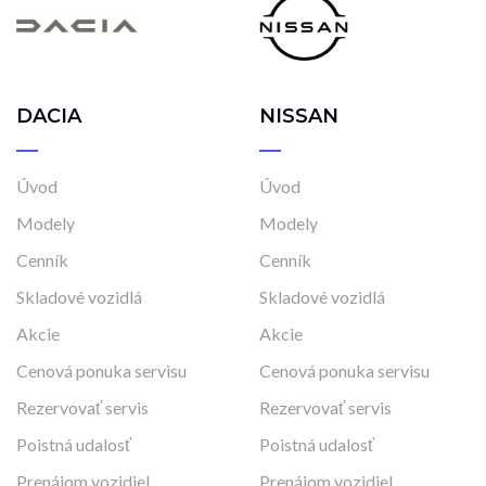
DACIA
NISSAN
Úvod
Úvod
Modely
Modely
Cenník
Cenník
Skladové vozidlá
Skladové vozidlá
Akcie
Akcie
Cenová ponuka servisu
Cenová ponuka servisu
Rezervovať servis
Rezervovať servis
Poistná udalosť
Poistná udalosť
Prenájom vozidiel
Prenájom vozidiel