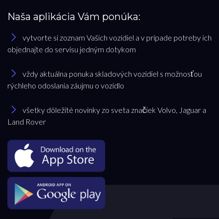
Palivo
Naša aplikácia Vám ponúka:
Benzín
Benzín+LPG
vytvorte si zoznam Vašich vozidiel a v prípade potreby ich
Diesel
objednajte do servisu jedným dotykom
Elektromobil
vždy aktuálna ponuka skladových vozidiel s možnosťou
Hybrid
rýchleho odoslania záujmu o vozidlo
Mild hybrid benzín
Mild hybrid diesel
všetky dôležité novinky zo sveta značiek Volvo, Jaguar a
Plugin hybrid
Land Rover
Prevodovka
Automatická
Automatická – bezstupňová
Manuálna