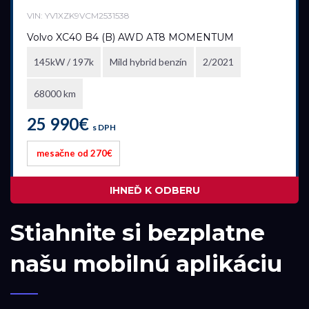
VIN: YV1XZK9VCM2531538
Model
Volvo XC40 B4 (B) AWD AT8 MOMENTUM
145kW / 197k
Mild hybrid benzín
2/2021
XC40
68000 km
25 990€
Pobočka
s DPH
Bratislava
mesačne od 270€
Trenčianska Turná
Trnava
IHNEĎ K ODBERU
Akciová ponuka
Stiahnite si bezplatne
našu mobilnú aplikáciu
všetky