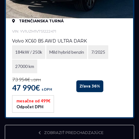
TRENČIANSKA TURNÁ
VIN: YV1UZM1V7S1222471
Volvo XC60 B5 AWD ULTRA DARK
184kW / 250k
Mild hybrid benzín
7/2025
27000 km
73 954€
s DPH
47 990€
Zľava 36%
s DPH
mesačne od 499€
Odpočet DPH
ZOBRAZIŤ PREDCHADZAJÚCE