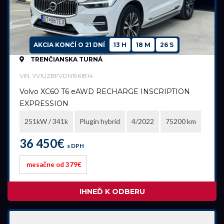
AKCIA KONČÍ O
21 DNÍ
13 H
18 M
25 S
TRENČIANSKA TURNÁ
VIN: YV1UZBFVDN1961814
Volvo XC60 T6 eAWD RECHARGE INSCRIPTION
EXPRESSION
251kW / 341k
Plugin hybrid
4/2022
75200 km
36 450€
s DPH
mesačne od 379€
IHNEĎ K ODBERU