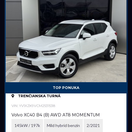
TOP PONUKA
TRENČIANSKA TURNÁ
VIN: YV1XZK9VCM2531538
Volvo XC40 B4 (B) AWD AT8 MOMENTUM
145kW / 197k
Mild hybrid benzín
2/2021