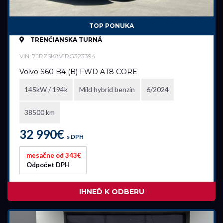
TOP PONUKA
TRENČIANSKA TURNÁ
VIN: 7JRZSK8V1RG323394
Volvo S60 B4 (B) FWD AT8 CORE
145kW / 194k
Mild hybrid benzín
6/2024
38500 km
32 990€
s DPH
mesačne od 343€
Odpočet DPH
IHNEĎ K ODBERU