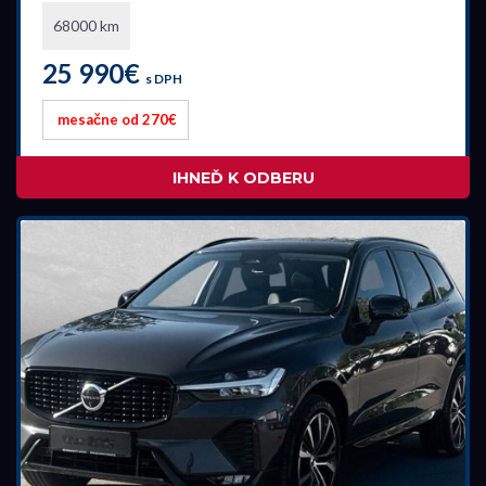
68000 km
25 990€
s DPH
mesačne od 270€
IHNEĎ K ODBERU