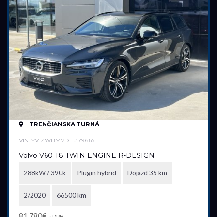
TRENČIANSKA TURNÁ
VIN: YV1ZWBMVDL1379665
Volvo V60 T8 TWIN ENGINE R-DESIGN
288kW / 390k
Plugin hybrid
Dojazd 35 km
2/2020
66500 km
81 780€
s DPH