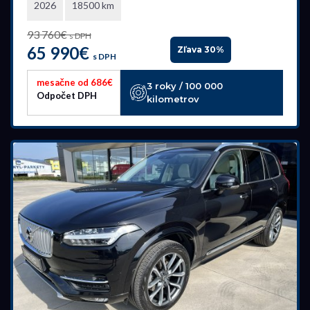
2026
18500 km
93 760€
s DPH
65 990€
Zľava 30%
s DPH
mesačne od 686€
3 roky / 100 000
Odpočet DPH
kilometrov