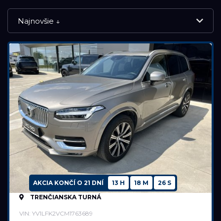
Najnovšie ↓
NOVÉ VOZIDLÁ
VOLVO SELEKT
JAZDENÉ VOZIDLÁ
Značka
Land Rover
AKCIA KONČÍ O
21 DNÍ
13 H
18 M
25 S
TRENČIANSKA TURNÁ
Model
VIN: YV1LFK2VCM1763689