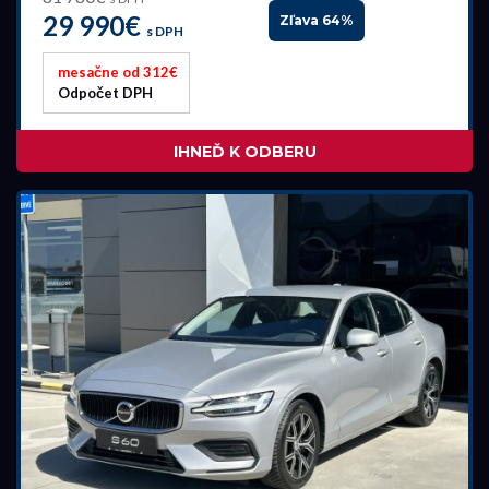
29 990€
Zľava 64%
s DPH
mesačne od 312€
Odpočet DPH
IHNEĎ K ODBERU