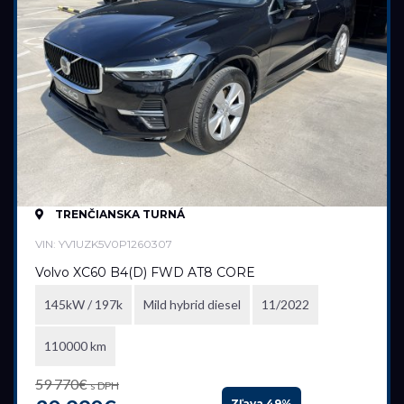
TRENČIANSKA TURNÁ
VIN: YV1UZK5V0P1260307
Volvo XC60 B4(D) FWD AT8 CORE
145kW / 197k
Mild hybrid diesel
11/2022
110000 km
59 770€
s DPH
Zľava 49%