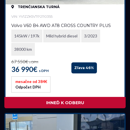
TRENČIANSKA TURNÁ
VIN: YV1ZZK5V7P2110355
Volvo V60 B4 AWD AT8 CROSS COUNTRY PLUS
145kW / 197k
Mild hybrid diesel
3/2023
38000 km
67 550€
s DPH
36 990€
Zľava 46%
s DPH
mesačne od 384€
Odpočet DPH
IHNEĎ K ODBERU