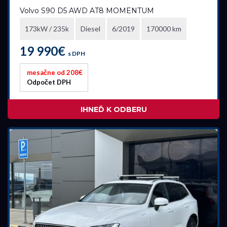
Volvo S90 D5 AWD AT8 MOMENTUM
173kW / 235k
Diesel
6/2019
170000 km
19 990€
s DPH
mesačne od 208€
Odpočet DPH
IHNEĎ K ODBERU