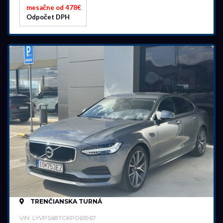
mesačne od 478€
Rok výroby
Odpočet DPH
2012
2025
Cena
15 490 €
65 990 €
Stav
Na ceste
Skladom
Vo výrobe
Vo výrobe, s možnosťou meniť konfiguráciu
TRENČIANSKA TURNÁ
VIN: LYVPS68TCKP065967