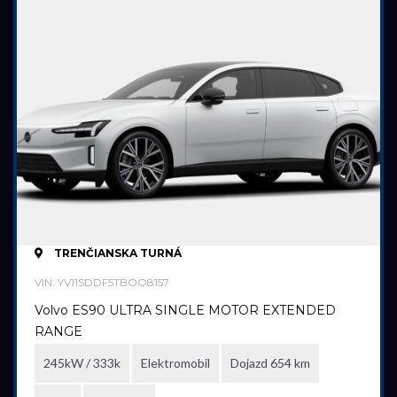
TRENČIANSKA TURNÁ
VIN: YV11SDDF5TBOO8157
Volvo ES90 ULTRA SINGLE MOTOR EXTENDED
RANGE
245kW / 333k
Elektromobil
Dojazd 654 km