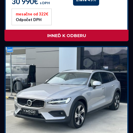
30 990€
s DPH
mesačne od 322€
Odpočet DPH
IHNEĎ K ODBERU