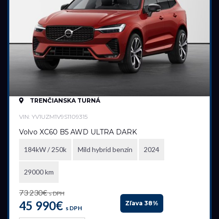
Diesel
Elektromobil
Hybrid
Mild hybrid benzín
Mild hybrid diesel
Plugin hybrid
TRENČIANSKA TURNÁ
Prevodovka
VIN: YV1UZM1V9S1109315
Automatická
Volvo XC60 B5 AWD ULTRA DARK
Automatická – bezstupňová
184kW / 250k
Mild hybrid benzín
2024
Manuálna
29000 km
Najazdené kilometre
73 230€
s DPH
0 km
135 000 km
45 990€
Zľava 38%
s DPH