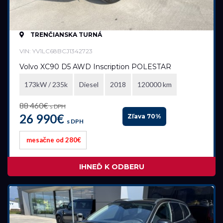
TRENČIANSKA TURNÁ
VIN: YV1LC68BCJ1342723
Volvo XC90 D5 AWD Inscription POLESTAR
173kW / 235k
Diesel
2018
120000 km
88 460€
s DPH
26 990€
Zľava 70%
s DPH
mesačne od 280€
IHNEĎ K ODBERU