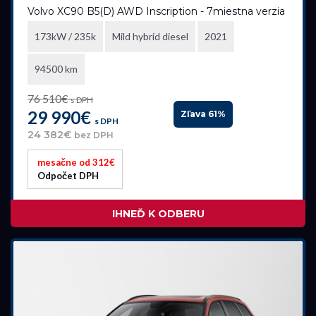
Volvo XC90 B5(D) AWD Inscription - 7miestna verzia
všetky
173kW / 235k
Mild hybrid diesel
2021
Pobočka
94500 km
Bratislava
76 510€
s DPH
Trenčianska Turná
29 990€
Zľava 61%
s DPH
Trnava
24 382€
bez DPH
mesačne od 312€
Akciová ponuka
Odpočet DPH
všetky
IHNEĎ K ODBERU
Palivo
Benzín
Benzín+LPG