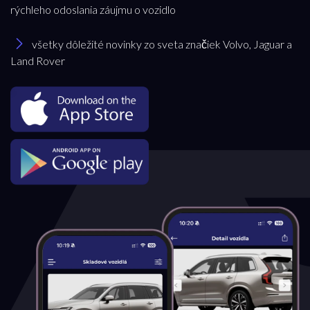
rýchleho odoslania záujmu o vozidlo
Model
všetky dôležité novinky zo sveta značiek Volvo, Jaguar a
Land Rover
Range Rover
Pobočka
Bratislava
Trenčianska Turná
Trnava
Akciová ponuka
všetky