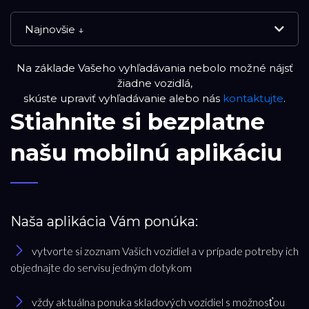
Najnovšie ↓
Na základe Vašeho vyhľadávania nebolo možné nájsť
NOVÉ VOZIDLÁ
žiadne vozidlá,
skúste upraviť vyhľadávanie alebo nás
kontaktujte
.
Stiahnite si bezplatne
VOLVO SELEKT
našu mobilnú aplikáciu
JAZDENÉ VOZIDLÁ
RESET FILTRA
Naša aplikácia Vám ponúka:
vytvorte si zoznam Vašich vozidiel a v prípade potreby ich
Značka
objednajte do servisu jedným dotykom
Land Rover
vždy aktuálna ponuka skladových vozidiel s možnosťou