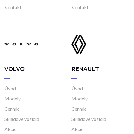
Vo výrobe, s možnosťou meniť konfiguráciu
Kontakt
Kontakt
VOLVO
RENAULT
Úvod
Úvod
Modely
Modely
Cenník
Cenník
Skladové vozidlá
Skladové vozidlá
Akcie
Akcie