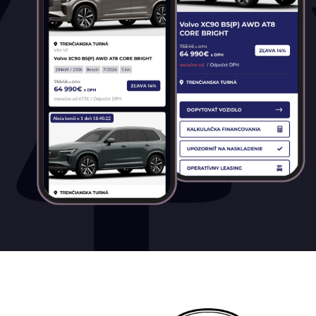
Palivo
Benzín
Benzín+LPG
Diesel
Elektromobil
Hybrid
Mild hybrid benzín
Mild hybrid diesel
Plugin hybrid
Prevodovka
Automatická
Automatická – bezstupňová
Manuálna