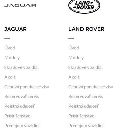
Najazdené kilometre
0 km
523 km
JAGUAR
LAND ROVER
Rok výroby
2024
2025
Úvod
Úvod
Modely
Modely
Cena
Skladové vozidlá
Skladové vozidlá
50 490 €
65 990 €
Akcie
Akcie
Cenová ponuka servisu
Cenová ponuka servisu
Rezervovať servis
Rezervovať servis
Stav
Poistná udalosť
Poistná udalosť
Na ceste
Príslušenstvo
Príslušenstvo
Skladom
Vo výrobe
Prenájom vozidiel
Prenájom vozidiel