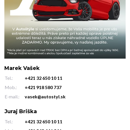
Marek Vašek
Tel.:
+421 32 650 10 11
Mob.:
+421 918 580 737
E-mail.:
vasek@autostyl.sk
Juraj Briška
Tel.:
+421 32 650 10 11