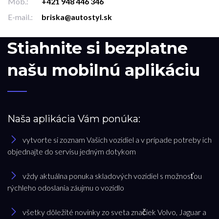
Mob.:
+421 948 446 346
E-mail.:
briska@autostyl.sk
Stiahnite si bezplatne
našu mobilnú aplikáciu
Naša aplikácia Vám ponúka:
vytvorte si zoznam Vašich vozidiel a v prípade potreby ich
objednajte do servisu jedným dotykom
vždy aktuálna ponuka skladových vozidiel s možnosťou
rýchleho odoslania záujmu o vozidlo
všetky dôležité novinky zo sveta značiek Volvo, Jaguar a