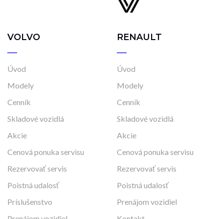
VOLVO
RENAULT
Úvod
Úvod
Modely
Modely
Cenník
Cenník
Skladové vozidlá
Skladové vozidlá
Akcie
Akcie
Cenová ponuka servisu
Cenová ponuka servisu
Rezervovať servis
Rezervovať servis
Poistná udalosť
Poistná udalosť
Príslušenstvo
Prenájom vozidiel
Prenájom vozidiel
Kontakt