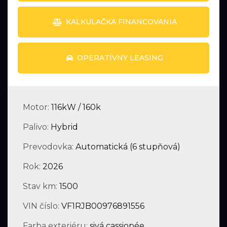
KALKULAČKA FINANCOVANIA
OPERATÍVNY LEASING
Motor:
116kW / 160k
Palivo:
Hybrid
Prevodovka:
Automatická (6 stupňová)
Rok:
2026
Stav km:
1500
VIN číslo:
VF1RJB00976891556
Farba exteriéru:
sivá cassiopée