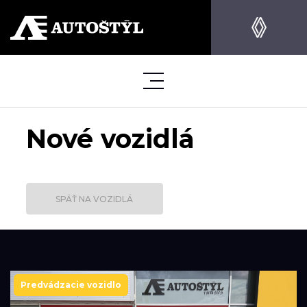
Nové vozidlá
SPÄŤ NA VOZIDLÁ
Predvádzacie vozidlo