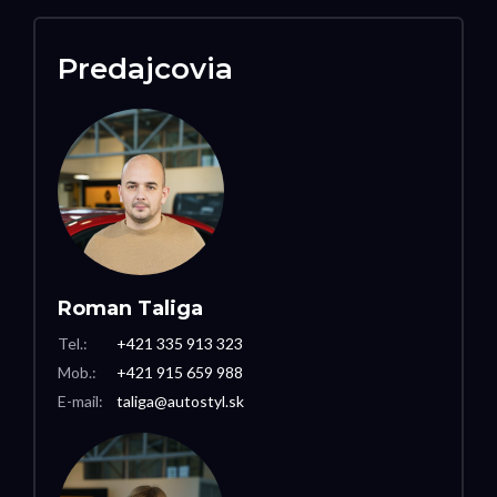
Predajcovia
Roman Taliga
Tel.:
+421 335 913 323
Mob.:
+421 915 659 988
E-mail:
taliga@autostyl.sk