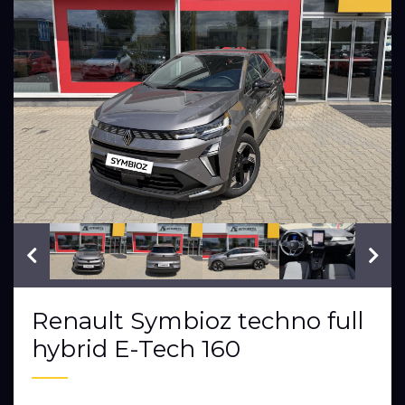
VIN: VF1RJB00976891556
Renault Symbioz techno full
hybrid E-Tech 160