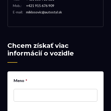
Mob.:
+421 915 676 909
E-mail:
miklosovic@autostyl.sk
Chcem získať viac
informácií o vozidle
Meno