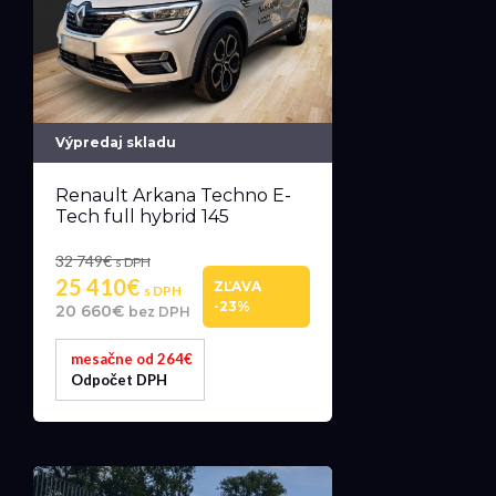
Výpredaj skladu
Renault Arkana Techno E-
Tech full hybrid 145
32 749€
s DPH
25 410€
ZĽAVA
s DPH
-23%
20 660€
bez DPH
mesačne od 264€
Odpočet DPH