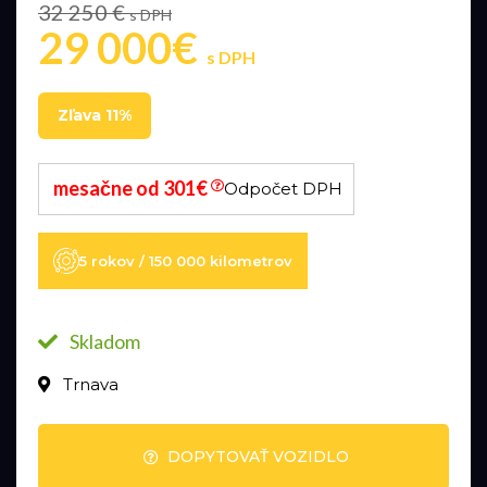
32 250 €
s DPH
29 000€
s DPH
Zľava 11%
mesačne od 301€
Odpočet DPH
5 rokov / 150 000 kilometrov
Skladom
Trnava
DOPYTOVAŤ VOZIDLO