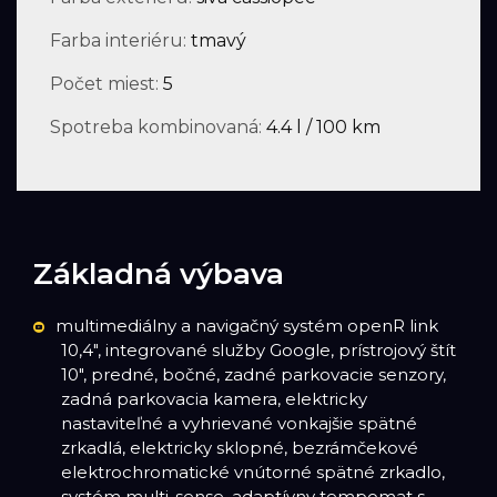
Farba interiéru:
tmavý
Počet miest:
5
Spotreba kombinovaná:
4.4 l / 100 km
Základná výbava
multimediálny a navigačný systém openR link
10,4", integrované služby Google, prístrojový štít
10", predné, bočné, zadné parkovacie senzory,
zadná parkovacia kamera, elektricky
nastaviteľné a vyhrievané vonkajšie spätné
zrkadlá, elektricky sklopné, bezrámčekové
elektrochromatické vnútorné spätné zrkadlo,
systém multi-sense, adaptívny tempomat s