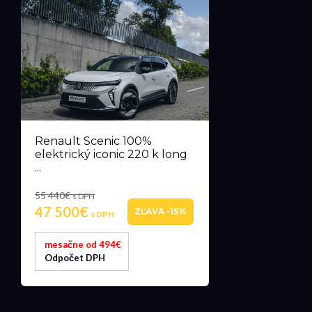
Renault Scenic 100%
elektrický iconic 220 k long
...
55 440€
s DPH
47 500€
ZĽAVA -15%
s DPH
mesačne od 494€
Odpočet DPH