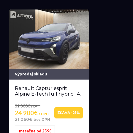
Výpredaj skladu
Renault Captur esprit
Alpine E-Tech full hybrid 14...
31 300€
s DPH
24 900€
ZĽAVA -21%
s DPH
21 060€
bez DPH
mesačne od 259€