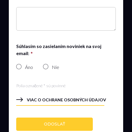
Súhlasím so zasielaním noviniek na svoj
email:
Áno
Nie
Polia označené * sú povinné
VIAC O OCHRANE OSOBNÝCH ÚDAJOV
ODOSLAŤ