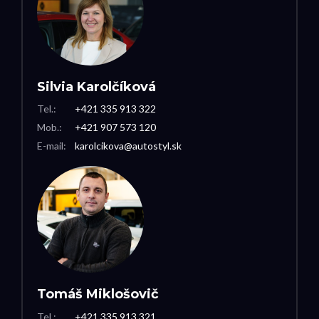
Silvia Karolčíková
Tel.:
+421 335 913 322
Mob.:
+421 907 573 120
E-mail:
karolcikova@autostyl.sk
Tomáš Miklošovič
Tel.:
+421 335 913 321