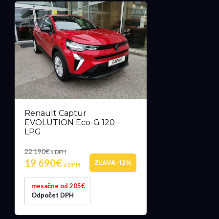
Renault Captur
EVOLUTION Eco-G 120 -
LPG
22 190€
s DPH
19 690€
ZĽAVA -12%
s DPH
mesačne od 205€
Odpočet DPH