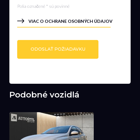
Polia označené * sú povinné
VIAC O OCHRANE OSOBNÝCH ÚDAJOV
Podobné vozidlá