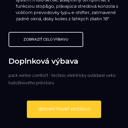
funkciou stop&go, plávajúca stredová konzola s
voličom prevodovky typu e-shifter, zatmavené
zadné okná, disky kolies z ľahkých zliatin 18"
ZOBRAZIŤ CELÚ VÝBAVU
Doplnková výbava
pack winter comfort - techno; elektricky ovládané veko
batožinového priestoru
DOPYTOVAŤ VOZIDLO