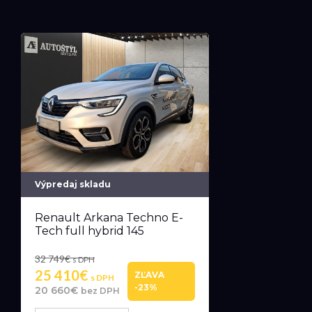
Výpredaj skladu
Renault Arkana Techno E-
Tech full hybrid 145
32 749€
s DPH
25 410€
ZĽAVA
s DPH
-23%
20 660€
bez DPH