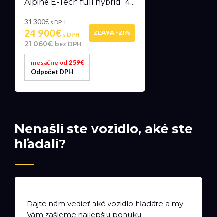
Alpine E-Tech full hybrid 14...
31 300€
s DPH
24 900€
ZĽAVA -21%
s DPH
21 060€
bez DPH
mesačne od 259€
Odpočet DPH
Nenašli ste vozidlo, aké ste
hľadali?
Dajte nám vedieť aké vozidlo hľadáte a my
Vám zašleme najlepšiu ponuku