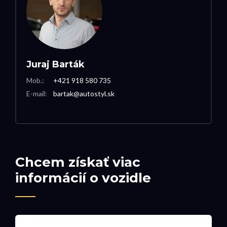
Juraj Barták
Mob.:
+421 918 580 735
E-mail:
bartak@autostyl.sk
Chcem získať viac
informácií o vozidle