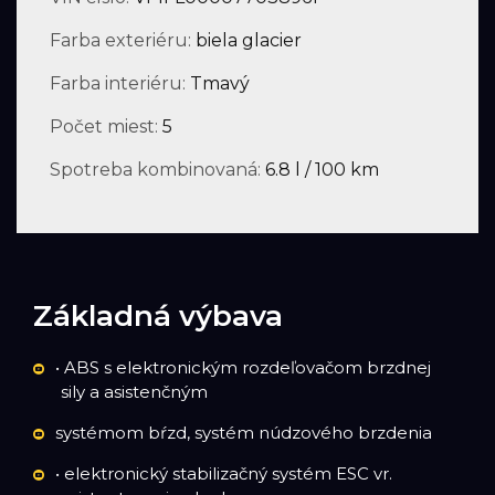
Farba exteriéru:
biela glacier
Farba interiéru:
Tmavý
Počet miest:
5
Spotreba kombinovaná:
6.8 l / 100 km
Základná výbava
• ABS s elektronickým rozdeľovačom brzdnej
sily a asistenčným
systémom bŕzd, systém núdzového brzdenia
• elektronický stabilizačný systém ESC vr.