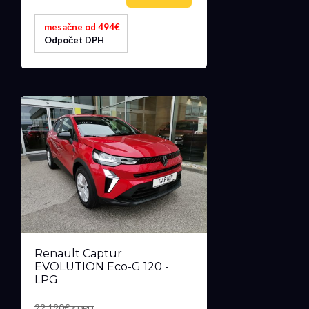
mesačne od 494€
Odpočet DPH
Renault Captur
EVOLUTION Eco-G 120 -
LPG
22 190€
s DPH