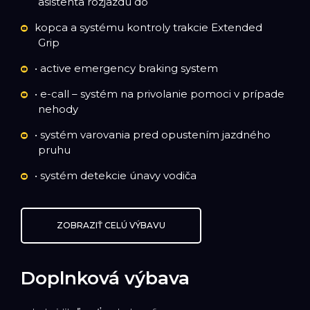
asistenta rozjazdu do
kopca a systému kontroly trakcie Extended
Grip
• active emergency braking system
• e-call – systém na privolanie pomoci v prípade
nehody
• systém varovania pred opustením jazdného
pruhu
• systém detekcie únavy vodiča
ZOBRAZIŤ CELÚ VÝBAVU
Doplnková výbava