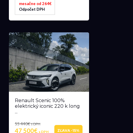
mesačne od 264€
Odpočet DPH
Renault Scenic 100%
elektrický iconic 220 k long
...
55 440€
s DPH
47 500€
ZĽAVA -15%
s DPH