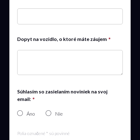
Dopyt na vozidlo, o ktoré máte záujem
Súhlasím so zasielaním noviniek na svoj
email:
Áno
Nie
Polia označené * sú povinné