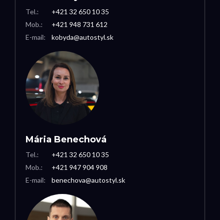
Tel.:
+421 32 650 10 35
Mob.:
+421 948 731 612
E-mail:
kobyda@autostyl.sk
Mária Benechová
Tel.:
+421 32 650 10 35
Mob.:
+421 947 904 908
E-mail:
benechova@autostyl.sk