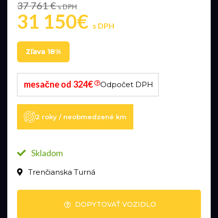
37 761 €
s DPH
31 150€
s DPH
Zľava 18%
mesačne od 324€
Odpočet DPH
2 roky / neobmedzené km
Skladom
Trenčianska Turná
DOPYTOVAŤ VOZIDLO