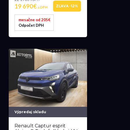
19 690€
ZĽAVA -12%
s DPH
mesačne od 205€
Odpočet DPH
Výpredaj skladu
Renault Captur esprit