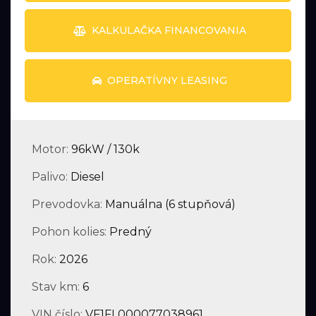
KALKULAČKA FINANCOVANIA
OPERATÍVNY LEASING
Motor:
96kW / 130k
Palivo:
Diesel
Prevodovka:
Manuálna (6 stupňová)
Pohon kolies:
Predný
Rok:
2026
Stav km:
6
VIN číslo:
VF1FL000077038961