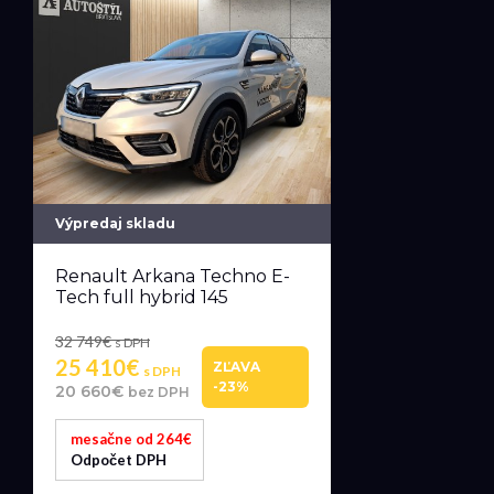
Výpredaj skladu
Renault Arkana Techno E-
Tech full hybrid 145
32 749€
s DPH
25 410€
ZĽAVA
s DPH
-23%
20 660€
bez DPH
mesačne od 264€
Odpočet DPH