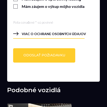
Mám záujem o výkup môjho vozidla
Polia označené * sú povinné
VIAC O OCHRANE OSOBNÝCH ÚDAJOV
Podobné vozidlá