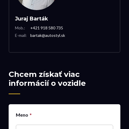
Juraj Barták
Mob.:
+421 918 580 735
E-mail:
bartak@autostyl.sk
Chcem získať viac
informácií o vozidle
Meno