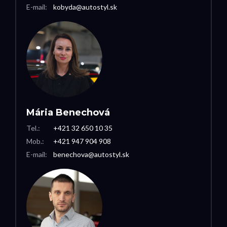
E-mail:
kobyda@autostyl.sk
Mária Benechová
Tel.:
+421 32 650 10 35
Mob.:
+421 947 904 908
E-mail:
benechova@autostyl.sk