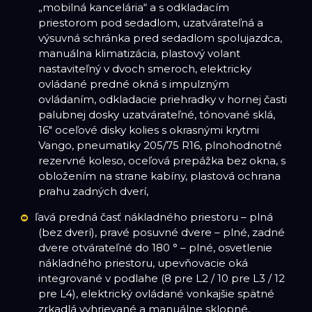
„mobilná kancelária“ a s odkladacím
priestorom pod sedadlom, uzatvárateľná a
výsuvná schránka pred sedadlom spolujazdca,
manuálna klimatizácia, plastový volant
nastaviteľný v dvoch smeroch, elektricky
ovládané predné okná s impulzným
ovládaním, odkladacie priehradky v hornej časti
palubnej dosky uzatvárateľné, tónované sklá,
16" oceľové disky kolies s okrasnými krytmi
Vango, pneumatiky 205/75 R16, plnohodnotné
rezervné koleso, oceľová prepážka bez okna, s
obložením na strane kabíny, plastová ochrana
prahu zadných dverí,
ľavá predná časť nákladného priestoru – plná
(bez dverí), pravé posuvné dvere – plné, zadné
dvere otvárateľné do 180 ° – plné, osvetlenie
nákladného priestoru, upevňovacie oká
integrované v podlahe (8 pre L2 / 10 pre L3 / 12
pre L4), elektrický ovládané vonkajšie spätné
zrkadlá vyhrievané a manuálne sklopné,