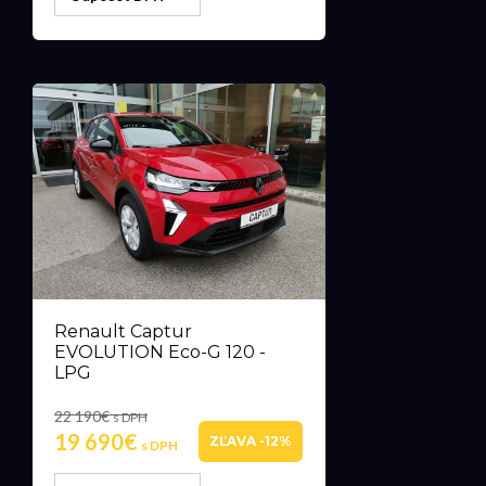
Renault Captur
EVOLUTION Eco-G 120 -
LPG
22 190€
s DPH
19 690€
ZĽAVA -12%
s DPH