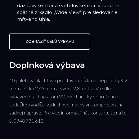
dažďový senzor a svetelný senzor, vnútorné
spätné zrkadlo „Wide View“ pre sledovanie
mŕtveho uhla,
ZOBRAZIŤ CELÚ VÝBAVU
Doplnková výbava
10 paletová plachtová prestavba, dĺžka ložnej plochy 4,2
metra, šírka 2,45 metra, výška 2,3 metra. Vozidlo
vybavené tachografom V2, mechanicky odpruženou
sedačkou vodiča, vzduchové mechy vr. kompresora na
zadnej náprave. Pre viac informácii nás kontaktujte na tel.
č. 0948 731 612