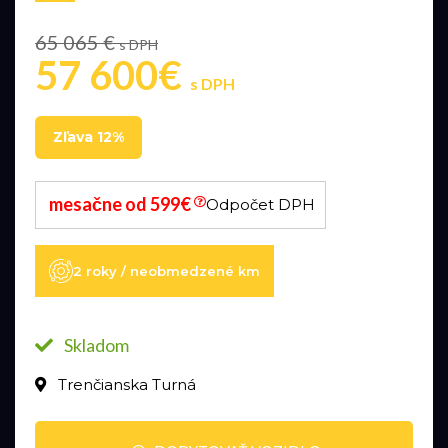
65 065 €
s DPH
57 600€
s DPH
Zľava 12%
mesačne od 599€
Odpočet DPH
2 roky / neobmedzené km
Skladom
Trenčianska Turná