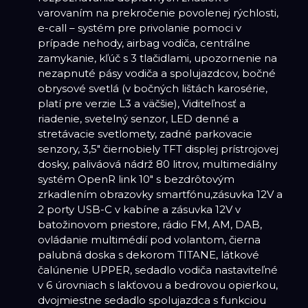
varovaním na prekročenie povolenej rýchlosti,
e-call – systém pre privolanie pomoci v
prípade nehody, airbag vodiča, centrálne
zamykanie, kľúč s 3 tlačidlami, upozornenie na
nezapnuté pásy vodiča a spolujazdcov, bočné
obrysové svetlá (v bočných lištách karosérie,
platí pre verzie L3 a väčšie), Viditeľnosť a
riadenie, svetelný senzor, LED denné a
stretávacie svetlomety, zadné parkovacie
senzory, 3,5" čiernobiely TFT displej prístrojovej
dosky, paliváová nádrž 80 litrov, multimediálny
systém OpenR link 10" s bezdrôtovým
zrkadlením obrazovky smartfónu,zásuvka 12V a
2 porty USB-C v kabíne a zásuvka 12V v
batožinovom priestore, rádio FM, AM, DAB,
ovládanie multimédií pod volantom, čierna
palubná doska s dekorom TITANE, látkové
čalúnenie UPPER, sedadlo vodiča nastaviteľné
v 6 úrovniach s lakťovou a bedrovou opierkou,
dvojmiestne sedadlo spolujazdca s funkciou