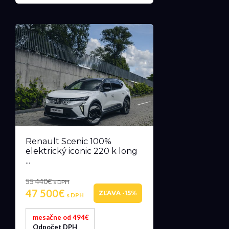
Renault Scenic 100%
elektrický iconic 220 k long
...
55 440€
s DPH
47 500€
ZĽAVA -15%
s DPH
mesačne od 494€
Odpočet DPH