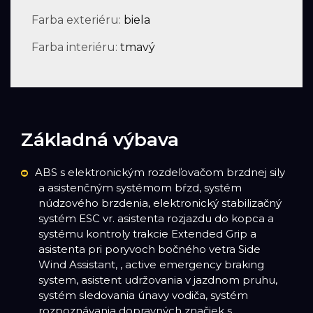
Farba exteriéru:
biela
Farba interiéru:
tmavý
Základná výbava
ABS s elektronickým rozdeľovačom brzdnej sily
a asistenčným systémom bŕzd, systém
núdzového brzdenia, elektronický stabilizačný
systém ESC vr. asistenta rozjazdu do kopca a
systému kontroly trakcie Extended Grip a
asistenta pri poryvoch bočného vetra Side
Wind Assistant, , active emergency braking
system, asistent udržovania v jazdnom pruhu,
systém sledovania únavy vodiča, systém
rozpoznávania dopravných značiek s