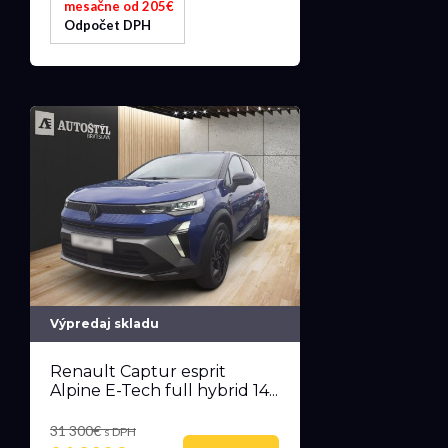
mesačne od 205€
Odpočet DPH
Výpredaj skladu
Renault Captur esprit
Alpine E-Tech full hybrid 14...
31 300€
s DPH