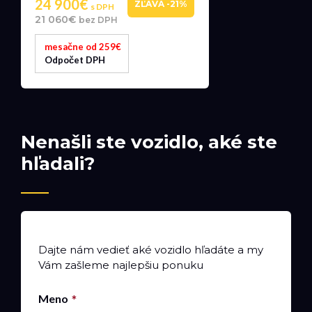
24 900€
ZĽAVA -21%
s DPH
21 060€
bez DPH
mesačne od 259€
Odpočet DPH
Nenašli ste vozidlo, aké ste
hľadali?
Dajte nám vedieť aké vozidlo hľadáte a my
Vám zašleme najlepšiu ponuku
Meno