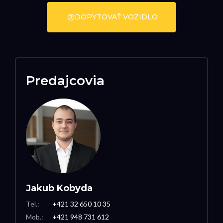
DOPYTOVAŤ VOZIDLO
Predajcovia
Jakub Kobyda
Tel.:
+421 32 650 10 35
Mob.:
+421 948 731 612