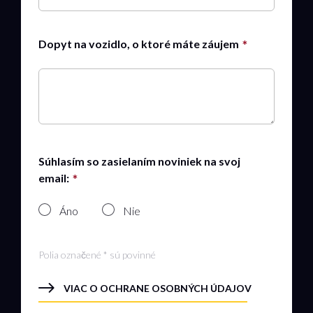
Dopyt na vozidlo, o ktoré máte záujem
Súhlasím so zasielaním noviniek na svoj
email:
Áno
Nie
Polia označené * sú povinné
VIAC O OCHRANE OSOBNÝCH ÚDAJOV