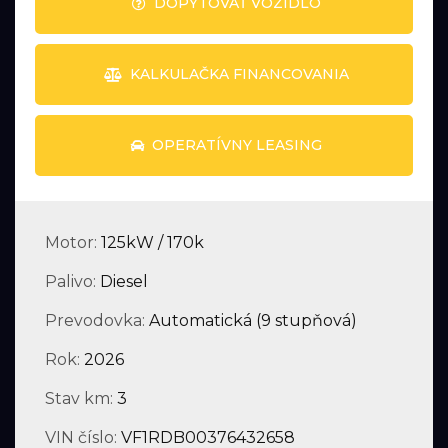
DOPYTOVAŤ VOZIDLO
KALKULAČKA FINANCOVANIA
OPERATÍVNY LEASING
Motor:
125kW / 170k
Palivo:
Diesel
Prevodovka:
Automatická (9 stupňová)
Rok:
2026
Stav km:
3
VIN číslo:
VF1RDB00376432658