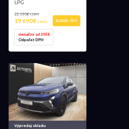
LPG
22 190€
s DPH
19 690€
ZĽAVA -12%
s DPH
mesačne od 205€
Odpočet DPH
Výpredaj skladu