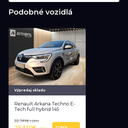
Podobné vozidlá
Výpredaj skladu
Renault Arkana Techno E-
Tech full hybrid 145
32 749€
s DPH
25 410€
ZĽAVA