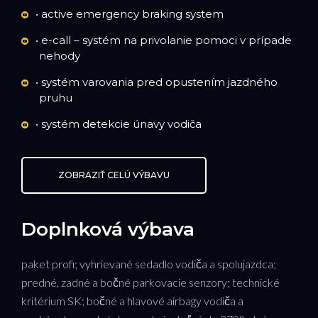
• active emergency braking system
• e-call – systém na privolanie pomoci v prípade
nehody
• systém varovania pred opustením jazdného
pruhu
• systém detekcie únavy vodiča
ZOBRAZIŤ CELÚ VÝBAVU
Doplnková výbava
paket profi; vyhrievané sedadlo vodiča a spolujazdca;
predné, zadné a bočné parkovacie senzory; technické
kritérium SK; bočné a hlavové airbagy vodiča a