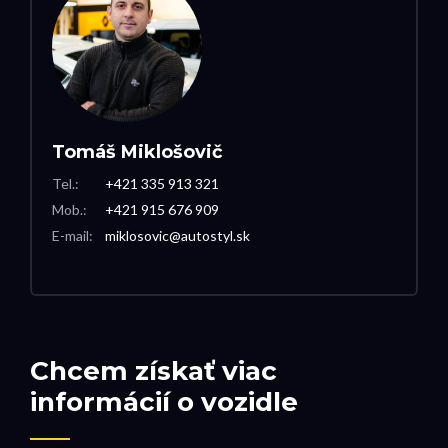
Tomáš Miklošovič
Tel.:
+421 335 913 321
Mob.:
+421 915 676 909
E-mail:
miklosovic@autostyl.sk
Chcem získať viac
informácií o vozidle