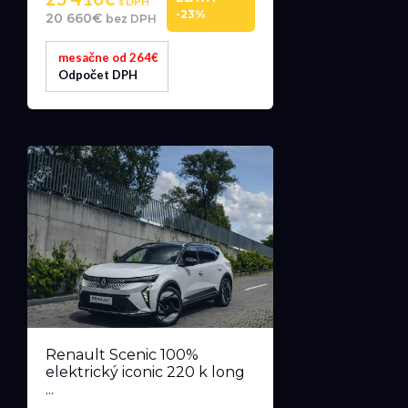
s DPH
-23%
20 660€
bez DPH
mesačne od 264€
Odpočet DPH
Renault Scenic 100%
elektrický iconic 220 k long
...