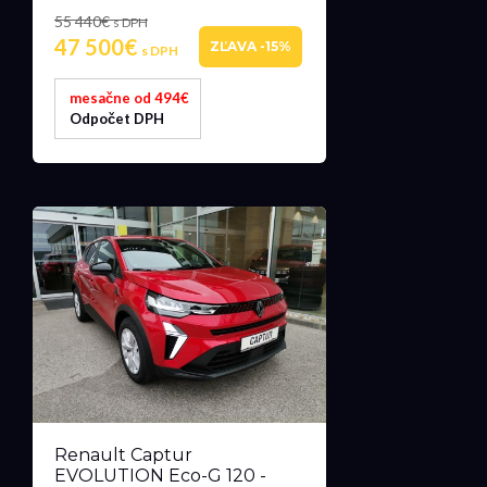
55 440€
s DPH
47 500€
ZĽAVA -15%
s DPH
mesačne od 494€
Odpočet DPH
Renault Captur
EVOLUTION Eco-G 120 -