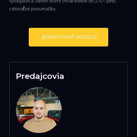
spolujazdca; zadné dvere otvárateľné do 270°, plné;
celoročné pneumatiky
DOPYTOVAŤ VOZIDLO
Predajcovia