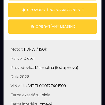
UPOZORNIŤ NA NASKLADNENIE
OPERATÍVNY LEASING
Motor:
110kW / 150k
Palivo:
Diesel
Prevodovka:
Manuálna (6 stupňová)
Rok:
2026
VIN číslo:
VF1FL000177401509
Farba exteriéru:
biela
Farba interiéru:
tmavý