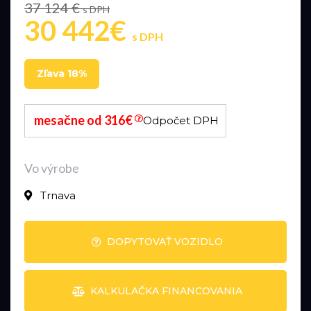
37 124 €
s DPH
30 442€
s DPH
Zľava 18%
mesačne od 316€
Odpočet DPH
Vo výrobe
Trnava
DOPYTOVAŤ VOZIDLO
KALKULAČKA FINANCOVANIA