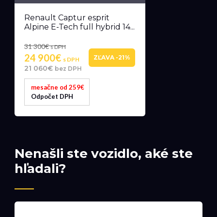
Renault Captur esprit
Alpine E-Tech full hybrid 14...
31 300€
s DPH
24 900€
ZĽAVA -21%
s DPH
21 060€
bez DPH
mesačne od 259€
Odpočet DPH
Nenašli ste vozidlo, aké ste
hľadali?