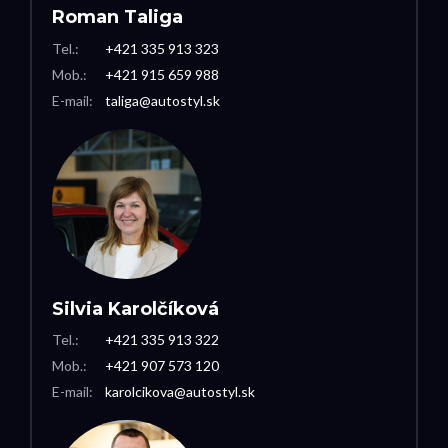
Roman Taliga
Tel.:
+421 335 913 323
Mob.:
+421 915 659 988
E-mail:
taliga@autostyl.sk
Silvia Karolčíková
Tel.:
+421 335 913 322
Mob.:
+421 907 573 120
E-mail:
karolcikova@autostyl.sk