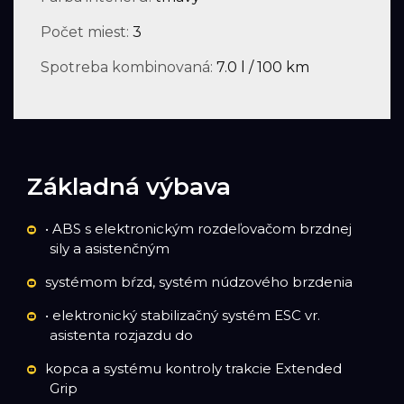
Počet miest:
3
Spotreba kombinovaná:
7.0 l / 100 km
Základná výbava
• ABS s elektronickým rozdeľovačom brzdnej
sily a asistenčným
systémom bŕzd, systém núdzového brzdenia
• elektronický stabilizačný systém ESC vr.
asistenta rozjazdu do
kopca a systému kontroly trakcie Extended
Grip