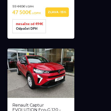
55 440€
s DPH
47 500€
ZĽAVA -15%
s DPH
mesačne od 494€
Odpočet DPH
Renault Captur
EVOLUTION Eco-G 120 -