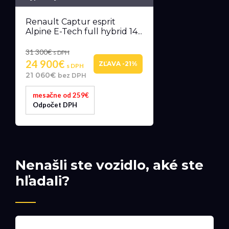
Renault Captur esprit
Alpine E-Tech full hybrid 14...
31 300€
s DPH
24 900€
ZĽAVA -21%
s DPH
21 060€
bez DPH
mesačne od 259€
Odpočet DPH
Nenašli ste vozidlo, aké ste
hľadali?