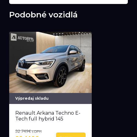
Podobné vozidlá
Výpredaj skladu
Renault Arkana Techno E-
Tech full hybrid 145
32 749€
s DPH