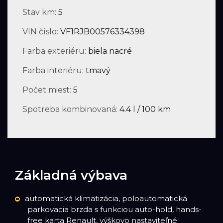
Stav km:
5
VIN číslo:
VF1RJB00576334398
Farba exteriéru:
biela nacré
Farba interiéru:
tmavý
Počet miest:
5
Spotreba kombinovaná:
4.4 l / 100 km
Základná výbava
automatická klimatizácia, poloautomatická
parkovacia brzda s funkciou auto-hold, hands-
free karta Renault, výškovo nastaviteľné