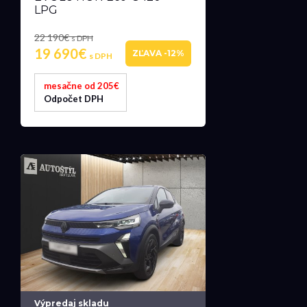
LPG
22 190€
s DPH
19 690€
ZĽAVA -12%
s DPH
mesačne od 205€
Odpočet DPH
Výpredaj skladu