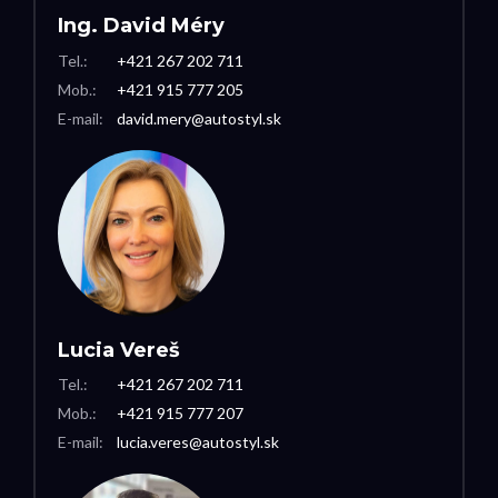
Ing. David Méry
Tel.:
+421 267 202 711
Mob.:
+421 915 777 205
E-mail:
david.mery@autostyl.sk
Lucia Vereš
Tel.:
+421 267 202 711
Mob.:
+421 915 777 207
E-mail:
lucia.veres@autostyl.sk