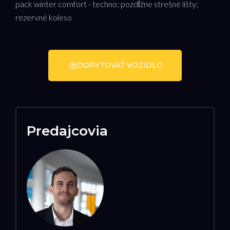
pack winter comfort - techno; pozdĺžne strešné lišty;
rezervné koleso
DOPYTOVAŤ VOZIDLO
Predajcovia