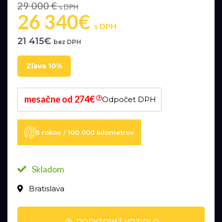
29 000 €
s DPH
26 340€
s DPH
21 415€
bez DPH
Zľava 10%
mesačne od 274€
Odpočet DPH
5 rokov / 100 000 kilometrov
Skladom
Bratislava
DOPYTOVAŤ VOZIDLO