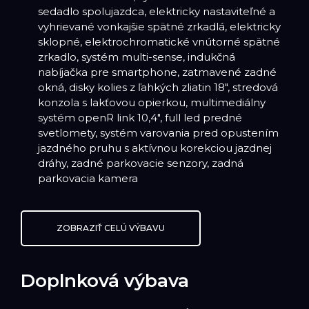
sedadlo spolujazdca, elektricky nastaviteľné a
vyhrievané vonkajšie spätné zrkadlá, elektricky
sklopné, elektrochromatické vnútorné spätné
zrkadlo, systém multi-sense, indukčná
nabíjačka pre smartphone, zatmavené zadné
okná, disky kolies z ľahkých zliatin 18", stredová
konzola s lakťovou opierkou, multimediálny
systém openR link 10,4", full led predné
svetlomety, systém varovania pred opustením
jazdného pruhu s aktívnou korekciou jazdnej
dráhy, zadné parkovacie senzory, zadná
parkovacia kamera
ZOBRAZIŤ CELÚ VÝBAVU
Doplnková výbava