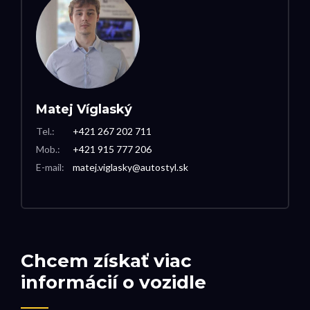
Matej Víglaský
Tel.:
+421 267 202 711
Mob.:
+421 915 777 206
E-mail:
matej.viglasky@autostyl.sk
Chcem získať viac
informácií o vozidle