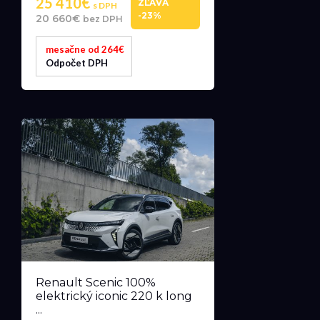
25 410€
ZĽAVA
s DPH
-23%
20 660€
bez DPH
mesačne od 264€
Odpočet DPH
Renault Scenic 100%
elektrický iconic 220 k long
...